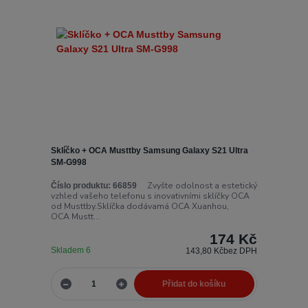
Sklíčko + OCA Musttby Samsung Galaxy S21 Ultra
SM-G998
Zvyšte odolnost a estetický
Číslo produktu:
66859
vzhled vašeho telefonu s inovativními sklíčky OCA
od Musttby.Sklíčka dodávamá OCA Xuanhou,
OCA Mustt...
174 Kč
Skladem 6
143,80 Kč
bez DPH
Přidat do košíku