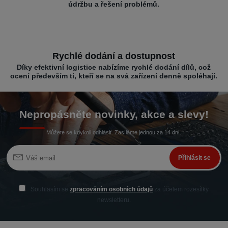
údržbu a řešení problémů.
Rychlé dodání a dostupnost
Díky efektivní logistice nabízíme rychlé dodání dílů, což
ocení především ti, kteří se na svá zařízení denně spoléhají.
Nepropásněte novinky, akce a slevy!
Můžete se kdykoli odhlásit. Zasíláme jednou za 14 dní.
Přihlásit se
Souhlasím se
zpracováním osobních údajů
za účelem rozesílky
newsletteru.