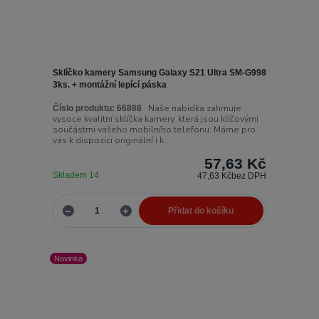
Sklíčko kamery Samsung Galaxy S21 Ultra SM-G998
3ks. + montážní lepící páska
Naše nabídka zahrnuje
Číslo produktu:
66888
vysoce kvalitní sklíčka kamery, která jsou klíčovými
součástmi vašeho mobilního telefonu. Máme pro
vás k dispozici originální i k...
57,63 Kč
Skladem 14
47,63 Kč
bez DPH
Přidat do košíku
Novinka