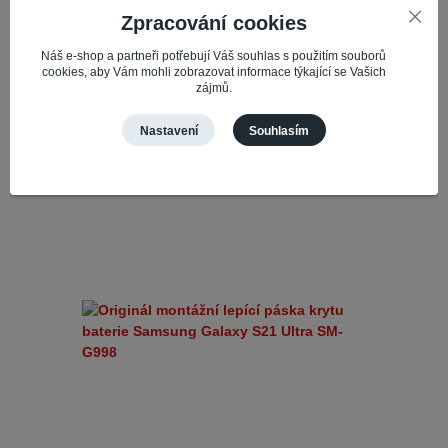
součástmi vašeho mobilního telefonu. Máme pro
vás k dispozici originální i komp...
Zpracování cookies
49,69 Kč
Náš e-shop a partneři potřebují Váš souhlas s použitím souborů
Skladem 3
41,07 Kč
bez DPH
cookies, aby Vám mohli zobrazovat informace týkající se Vašich
zájmů.
Přidat do košíku
Nastavení
Souhlasím