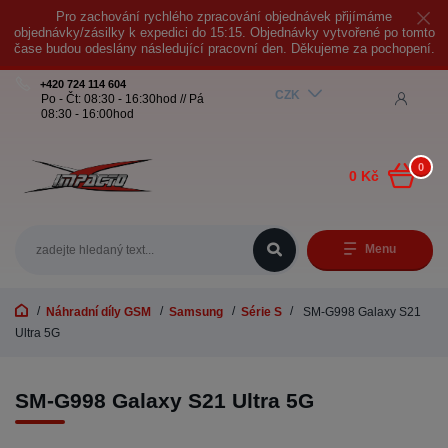
Pro zachování rychlého zpracování objednávek přijímáme
objednávky/zásilky k expedici do 15:15. Objednávky vytvořené po tomto
čase budou odeslány následující pracovní den. Děkujeme za pochopení.
+420 724 114 604
CZK
Po - Čt: 08:30 - 16:30hod // Pá
08:30 - 16:00hod
0
0 Kč
Menu
Náhradní díly GSM
Samsung
Série S
SM-G998 Galaxy S21
Ultra 5G
SM-G998 Galaxy S21 Ultra 5G