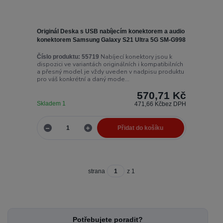
Originál Deska s USB nabíjecím konektorem a audio
konektorem Samsung Galaxy S21 Ultra 5G SM-G998
Nabíjecí konektory jsou k
Číslo produktu:
55719
dispozici ve variantách originálních i kompatibilních
a přesný model je vždy uveden v nadpisu produktu
pro váš konkrétní a daný mode...
570,71 Kč
Skladem 1
471,66 Kč
bez DPH
Přidat do košíku
strana
z 1
Potřebujete poradit?