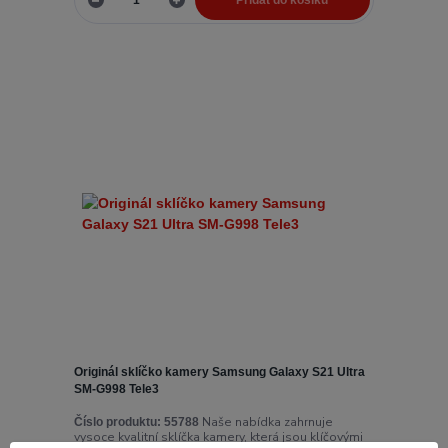
Přidat do košíku
Originál sklíčko kamery Samsung Galaxy S21 Ultra
SM-G998 Tele3
Naše nabídka zahrnuje
Číslo produktu:
55788
vysoce kvalitní sklíčka kamery, která jsou klíčovými