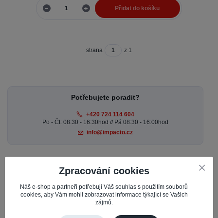
Přidat do košíku
strana
z 1
Potřebujete poradit?
+420 724 114 604
Po - Čt: 08:30 - 16:30hod // Pá 08:30 - 16:00hod
info@impacto.cz
Zpracování cookies
Novinky
Náš e-shop a partneři potřebují Váš souhlas s použitím souborů
cookies, aby Vám mohli zobrazovat informace týkající se Vašich
23.07.2026
zájmů.
LETNÍ AKCE MIATONE – Sleva 10 % na reproduktory