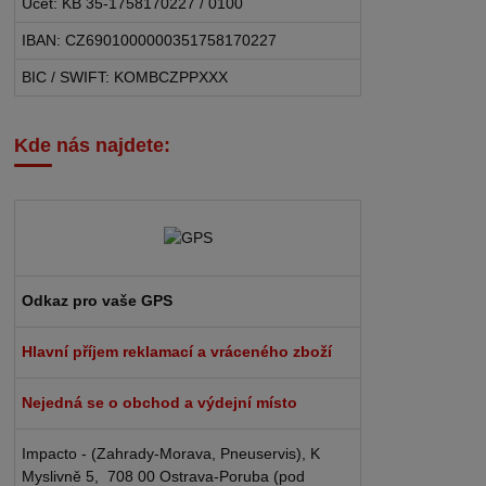
Účet: KB 35-1758170227 / 0100
IBAN: CZ6901000000351758170227
BIC / SWIFT: KOMBCZPPXXX
Kde nás najdete:
Odkaz pro vaše GPS
Hlavní příjem reklamací a vráceného zboží
Nejedná se o obchod a výdejní místo
Impacto - (Zahrady-Morava, Pneuservis), K
Myslivně 5, 708 00 Ostrava-Poruba (pod