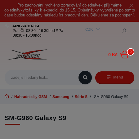
Pro zachování rychlého zpracování objednávek přijímáme
objednávky/zásilky k expedici do 15:15. Objednávky vytvořené po tomto
čase budou odeslány následující pracovní den. Děkujeme za pochopení.
+420 724 114 604
CZK
Po - Čt: 08:30 - 16:30hod // Pá
08:30 - 16:00hod
0
0 Kč
Menu
Náhradní díly GSM
Samsung
Série S
SM-G960 Galaxy S9
SM-G960 Galaxy S9