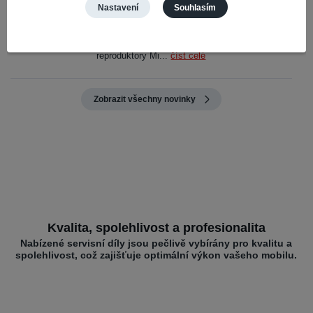
Miatone
Nastavení
Souhlasím
Připravili jsme pro vás časově omezenou akci na oblíbené Bluetooth
reproduktory Miatone. Do 31. 7. 2026 získáte slevu 10 % na vybrané
reproduktory Mi...
číst celé
Zobrazit všechny novinky
Kvalita, spolehlivost a profesionalita
Nabízené servisní díly jsou pečlivě vybírány pro kvalitu a
spolehlivost, což zajišťuje optimální výkon vašeho mobilu.