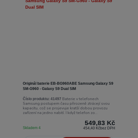
Originál baterie EB-BG960ABE Samsung Galaxy S9
SM-G960 - Galaxy S9 Dual SIM
Baterie v telefonech
Číslo produktu:
41497
Samsung postupem času přirozeně ztrácejí svou
kapacitu, což se projevuje kratší dobou provozu
zařízení na jedno nabití. I když telefon zo...
549,83 Kč
Skladem 4
454,40 Kč
bez DPH