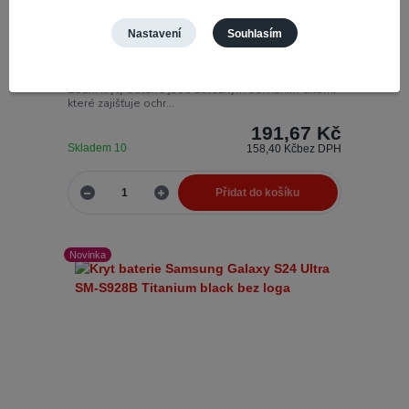
Kryt baterie Samsung Galaxy S24 Ultra SM-S928B
Titanium Gray bez loga
Nastavení
Souhlasím
V naší nabídce najdete široký
Číslo produktu:
70557
výběr zadních krytů baterie pro váš mobilní telefon.
Zadní kryty baterie jsou důležitým servisním dílem,
které zajišťuje ochr...
191,67 Kč
Skladem 10
158,40 Kč
bez DPH
Přidat do košíku
Novinka