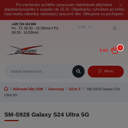
Pro zachování rychlého zpracování objednávek přijímáme
objednávky/zásilky k expedici do 15:15. Objednávky vytvořené po tomto
čase budou odeslány následující pracovní den. Děkujeme za pochopení.
+420 724 114 604
CZK
Po - Čt: 08:30 - 16:30hod // Pá
08:30 - 16:00hod
0
0 Kč
Menu
Náhradní díly GSM
Samsung
Série S
SM-S928 Galaxy S24
Ultra 5G
SM-S928 Galaxy S24 Ultra 5G