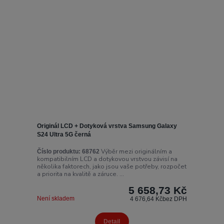
Originál LCD + Dotyková vrstva Samsung Galaxy
S24 Ultra 5G černá
Výběr mezi originálním a
Číslo produktu:
68762
kompatibilním LCD a dotykovou vrstvou závisí na
několika faktorech, jako jsou vaše potřeby, rozpočet
a priorita na kvalitě a záruce. ...
5 658,73 Kč
Není skladem
4 676,64 Kč
bez DPH
Detail