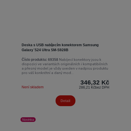
Deska s USB nabíjecím konektorem Samsung
Galaxy¨S24 Ultra SM-S928B
Nabíjecí konektory jsou k
Číslo produktu:
69358
dispozici ve variantách originálních i kompatibilních
a přesný model je vždy uveden v nadpisu produktu
pro váš konkrétní a daný mod...
346,32 Kč
Není skladem
286,21 Kč
bez DPH
Detail
Novinka