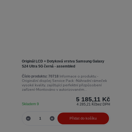
Originál LCD + Dotyková vrstva Samsung Galaxy
S24 Ultra 5G černá - assembled
Informace o produktu:-
Číslo produktu:
70718
Originální displej Service Pack -Náhradní rámeček
vysoké kvality, zajišťující perfektní přizpůsobení
zařízení-Montováno v autorizovaném...
5 185,11 Kč
Skladem 9
4 285,21 Kč
bez DPH
Přidat do košíku