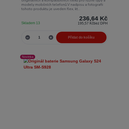
originálních a kompatibilních flexů pro různé typy a
modely mobilních telefonů.V nadpisu a fotografii
tohoto produktu je uveden flex, kt...
236,64 Kč
Skladem 13
195,57 Kč
bez DPH
Přidat do košíku
Novinka