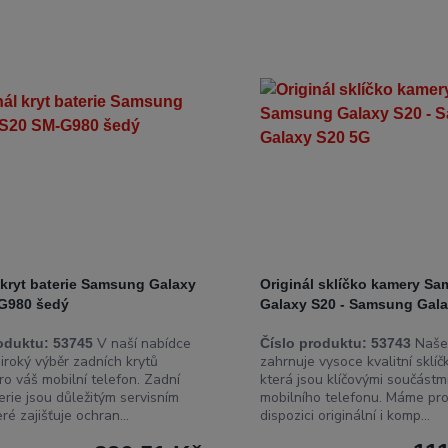
 kryt baterie Samsung Galaxy
Originál sklíčko kamery S
G980 šedý
Galaxy S20 - Samsung Gal
V naší nabídce
Naše
oduktu:
53745
Číslo produktu:
53743
iroký výběr zadních krytů
zahrnuje vysoce kvalitní sklíč
ro váš mobilní telefon. Zadní
která jsou klíčovými součást
erie jsou důležitým servisním
mobilního telefonu. Máme pro
eré zajišťuje ochran...
dispozici originální i komp...