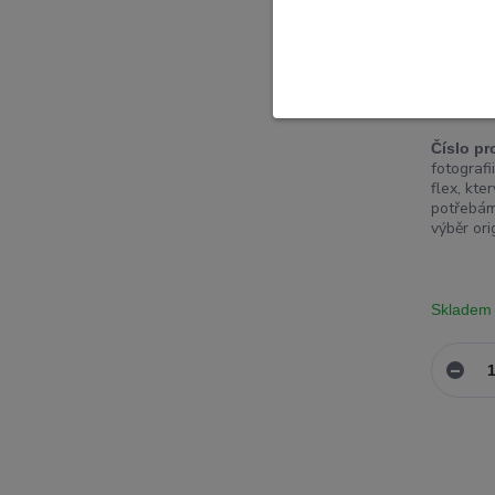
Originál
Galaxy 
Číslo pr
fotograf
flex, kt
potřebám
výběr ori
Skladem