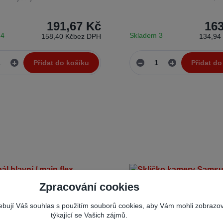
191,67 Kč
163
 4
Skladem 3
158,40 Kč
bez DPH
134,94
Přidat do košíku
Přidat do
Zpracování cookies
řebují Váš souhlas s použitím souborů cookies, aby Vám mohli zobrazo
týkající se Vašich zájmů.