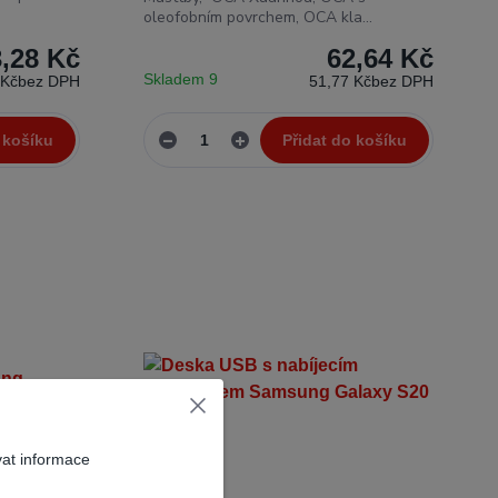
oleofobním povrchem, OCA kla...
,28 Kč
62,64 Kč
Skladem 9
 Kč
bez DPH
51,77 Kč
bez DPH
 košíku
Přidat do košíku
vat informace