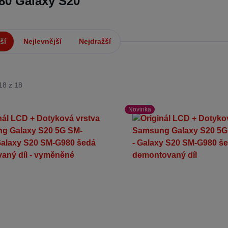
80 Galaxy S20
ší
Nejlevnější
Nejdražší
18 z 18
Novinka