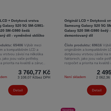
 LCD + Dotyková vrstva
Originál LCD + Dotyková vr
 Galaxy S20 5G SM-G981-
Samsung Galaxy S20 5G SM
S20 SM-G980 šedá
Galaxy S20 SM-G980 šedý -
ný díl - vyměněné sklíčko
demontovaný díl
Výběr mezi
Výběr
oduktu:
65406
Číslo produktu:
69616
ním a kompatibilním LCD a
originálním a kompatibilním L
u vrstvou závisí na několika
dotykovou vrstvou závisí na n
, jako jsou vaše potřeby,
faktorech, jako jsou vaše potř
a priorita na kvalitě a záruc...
rozpočet a priorita na kvalitě a
3 760,77 Kč
2 49
ladem
Není skladem
3 108,07 Kč
bez DPH
2 062,36
Detail
Detail
Novinka