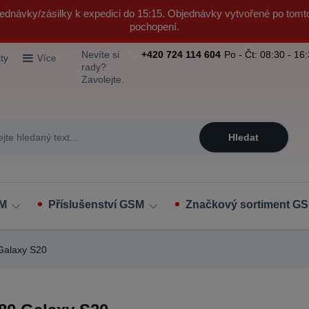
ednávky/zásilky k expedici do 15:15. Objednávky vytvořené po tomt
pochopení.
Nevíte si
+420 724 114 604
Po - Čt: 08:30 - 16
ty
Více
rady?
Zavolejte.
Hledat
SM
Příslušenství GSM
Značkový sortiment GS
alaxy S20