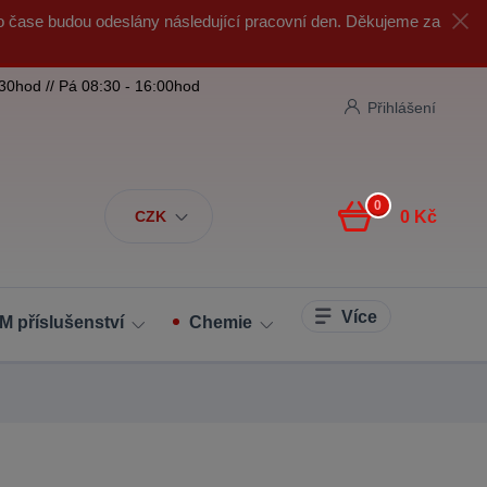
o čase budou odeslány následující pracovní den. Děkujeme za
:30hod // Pá 08:30 - 16:00hod
Přihlášení
0
CZK
0 Kč
Více
M příslušenství
Chemie