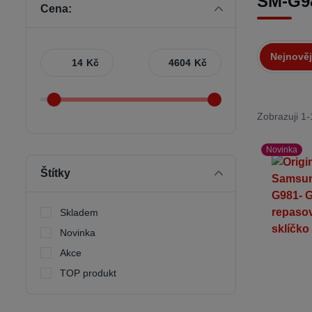
SM-G9
Cena:
Nejnověj
Kč
Kč
Zobrazuji 1-
Novinka
Štítky
Skladem
Novinka
Akce
TOP produkt