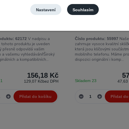
Nastavení
Souhlasím
 hlavní / main flex Samsung
Sklíčko kamery Samsung G
S20 SM-G980
SM-G980
V nadpisu a
Naše
oduktu:
62172
Číslo produktu:
55997
ii tohoto produktu je uveden
zahrnuje vysoce kvalitní sklíč
erý přesně odpovídá vašim
která jsou klíčovými součást
 a vašemu vyhledávání!Široký
mobilního telefonu. Máme pro
ginálních a kompatibilních...
dispozici originální i komp...
156,18 Kč
5
 1
Skladem 23
129,07 Kč
bez DPH
47,63
Přidat do košíku
Přidat do