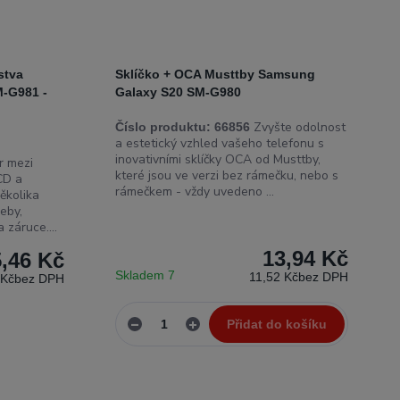
stva
Sklíčko + OCA Musttby Samsung
-G981 -
Galaxy S20 SM-G980
Zvyšte odolnost
Číslo produktu:
66856
a estetický vzhled vašeho telefonu s
inovativními sklíčky OCA od Musttby,
 mezi
které jsou ve verzi bez rámečku, nebo s
CD a
rámečkem - vždy uvedeno ...
ěkolika
eby,
 záruce....
13,94 Kč
5,46 Kč
Skladem 7
11,52 Kč
bez DPH
 Kč
bez DPH
Přidat do košíku