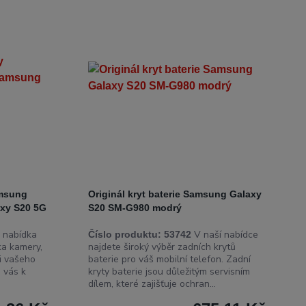
amsung
Originál kryt baterie Samsung Galaxy
axy S20 5G
S20 SM-G980 modrý
 nabídka
V naší nabídce
Číslo produktu:
53742
ka kamery,
najdete široký výběr zadních krytů
mi vašeho
baterie pro váš mobilní telefon. Zadní
 vás k
kryty baterie jsou důležitým servisním
dílem, které zajišťuje ochran...