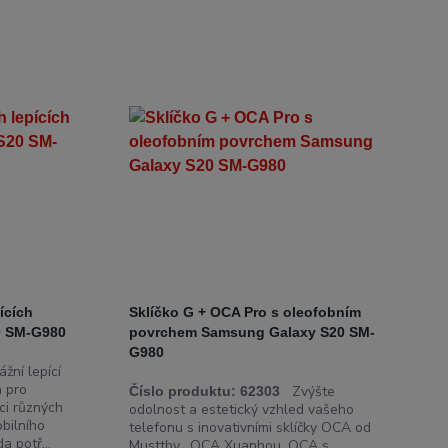
ících
Sklíčko G + OCA Pro s oleofobním
0 SM-G980
povrchem Samsung Galaxy S20 SM-
G980
žní lepící
 pro
Zvýšte
Číslo produktu:
62303
ci různých
odolnost a estetický vzhled vašeho
bilního
telefonu s inovativními sklíčky OCA od
a potř...
Musttby, OCA Xuanhou, OCA s