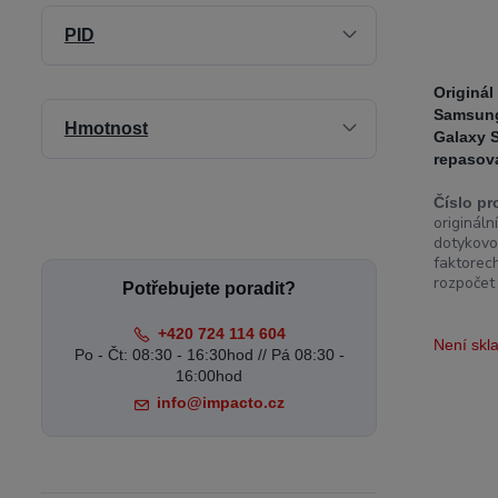
PID
Originál
Samsung
Hmotnost
Galaxy 
repasova
Číslo pr
originál
dotykovo
faktorech
rozpočet 
Potřebujete poradit?
+420 724 114 604
Není sk
Po - Čt: 08:30 - 16:30hod // Pá 08:30 -
16:00hod
info@impacto.cz