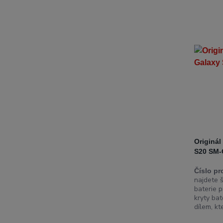
Originál
S20 SM-
Číslo pr
najdete š
baterie p
kryty bat
dílem, kt