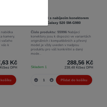
alaxy S20
Deska USB s nabíjecím konektorem
Samsung Galaxy S20 SM-G980
 nabídka
Nabíjecí
Číslo produktu:
55996
ka kamery,
konektory jsou k dispozici ve variantách
mi vašeho
originálních i kompatibilních a přesný
 vás k
model je vždy uveden v nadpisu
produktu pro váš konkrétní a daný
mode...
7,63 Kč
288,56 Kč
Skladem 1
 Kč
bez DPH
238,48 Kč
bez DPH
 košíku
Přidat do košíku