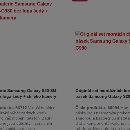
terie Samsung Galaxy S20 SM-
Originál set montážních lep
z loga šedý + sklíčko kamery
pásek Samsung Galaxy S2
V naší nabídce
Montá
oduktu:
66712
Číslo produktu:
66094
iroký výběr zadních krytů
pásky jsou nezbytným prvkem
ro váš mobilní telefon. Zadní
snadnou a bezpečnou instala
erie jsou důležitým servisním
dílů a komponentů vašeho mo
eré zajišťuje ochran...
telefonu. Bez ohledu na to, zd