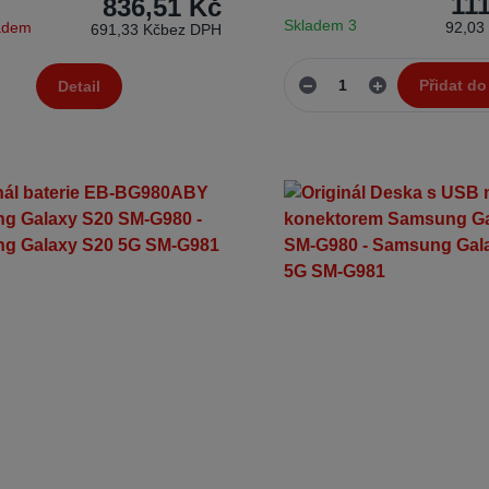
11
836,51 Kč
Skladem 3
ladem
92,03
691,33 Kč
bez DPH
Přidat do
Detail