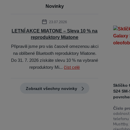
Novinky
23.07.2026
LETNÍ AKCE MIATONE – Sleva 10 % na
reproduktory Miatone
Připravili jsme pro vás časově omezenou akci
na oblíbené Bluetooth reproduktory Miatone.
Do 31. 7. 2026 získáte slevu 10 % na vybrané
reproduktory Mi...
číst celé
Sklíčko
Zobrazit všechny novinky
S24 SM-
povrch
Číslo pr
odolnost
telefonu 
Musttby
oleofobn