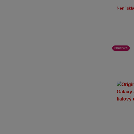
Není sk
Novinka