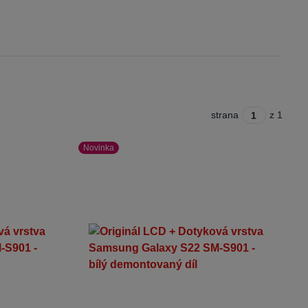
strana
z 1
Novinka