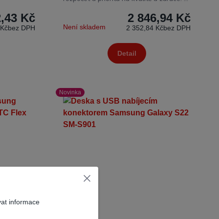
,43 Kč
2 846,94 Kč
Není skladem
 Kč
bez DPH
2 352,84 Kč
bez DPH
Detail
Novinka
vat informace