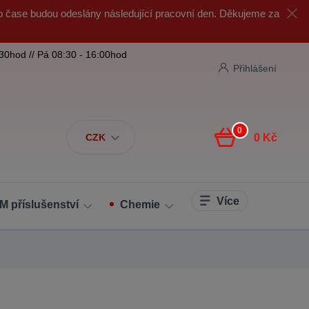
o čase budou odeslány následující pracovní den. Děkujeme za
:30hod // Pá 08:30 - 16:00hod
Přihlášení
0
CZK
0 Kč
Více
M příslušenství
Chemie