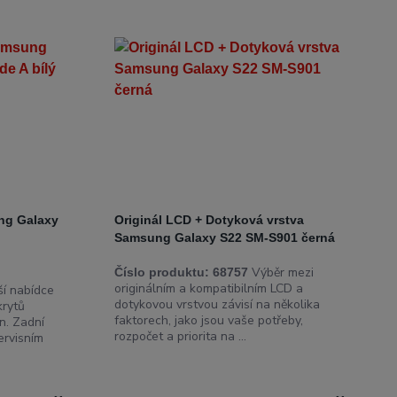
ung Galaxy
Originál LCD + Dotyková vrstva
Samsung Galaxy S22 SM-S901 černá
Výběr mezi
Číslo produktu:
68757
originálním a kompatibilním LCD a
í nabídce
dotykovou vrstvou závisí na několika
krytů
faktorech, jako jsou vaše potřeby,
n. Zadní
rozpočet a priorita na ...
ervisním