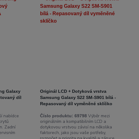
ung Galaxy
Originál LCD + Dotyková vrstva
tovaný díl
Samsung Galaxy S22 SM-S901 bílá -
Repasovaný díl vyměněné sklíčko
í nabídce
Výběr mezi
Číslo produktu:
69798
krytů
originálním a kompatibilním LCD a
n. Zadní
dotykovou vrstvou závisí na několika
ervisním
faktorech, jako jsou vaše potřeby,
rozpočet a priorita na kvalitě a záruce. ...