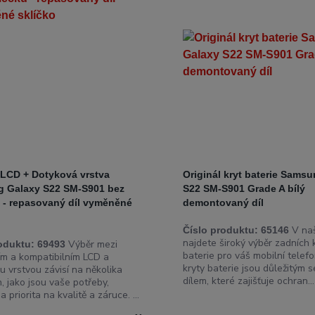
 LCD + Dotyková vrstva
Originál kryt baterie Sams
 Galaxy S22 SM-S901 bez
S22 SM-S901 Grade A bílý
 - repasovaný díl vyměněné
demontovaný díl
V naš
Číslo produktu:
65146
najdete široký výběr zadních 
Výběr mezi
oduktu:
69493
baterie pro váš mobilní telefo
ním a kompatibilním LCD a
kryty baterie jsou důležitým s
u vrstvou závisí na několika
dílem, které zajišťuje ochran...
, jako jsou vaše potřeby,
a priorita na kvalitě a záruce. ...