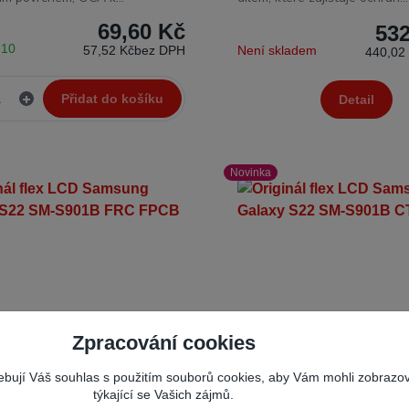
69,60 Kč
532
 10
57,52 Kč
bez DPH
Není skladem
440,02
Přidat do košíku
Detail
Novinka
Zpracování cookies
řebují Váš souhlas s použitím souborů cookies, aby Vám mohli zobrazo
týkající se Vašich zájmů.