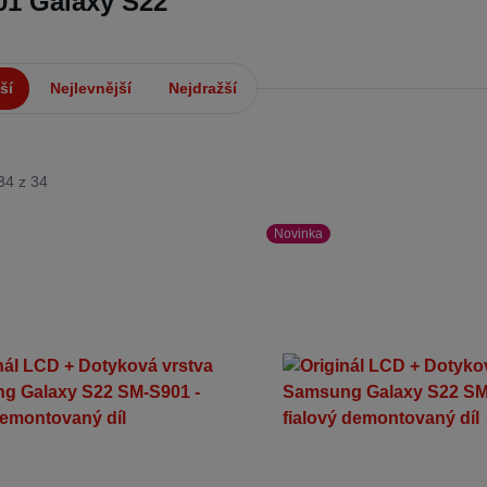
1 Galaxy S22
ší
Nejlevnější
Nejdražší
34 z 34
Novinka