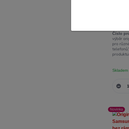
Originá
S22 SM
Číslo pr
výběr ori
pro různ
telefonů.
produktu 
Skladem
Novinka