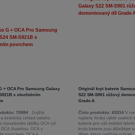
 G + OCA Pro Samsung Galaxy
Originál kryt baterie Sams
S921B s oleofobním
S22 SM-S901 růžový demon
em
Grade A
Zvýšte
V naš
oduktu:
70984
Číslo produktu:
63314
 a estetický vzhled vašeho
najdete široký výběr zadních 
s inovativními sklíčky OCA od
baterie pro váš mobilní telefo
, OCA Xuanhou, OCA s
kryty baterie jsou důležitým s
ím povrchem, OCA k...
dílem, které zajišťuje ochran...