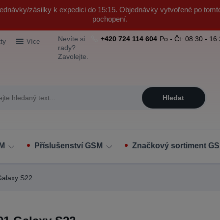
ednávky/zásilky k expedici do 15:15. Objednávky vytvořené po tomt
pochopení.
Nevíte si
+420 724 114 604
Po - Čt: 08:30 - 16
ty
Více
rady?
Zavolejte.
Hledat
SM
Příslušenství GSM
Značkový sortiment GS
alaxy S22