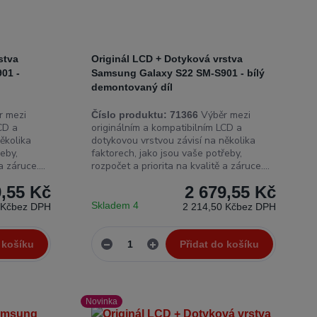
stva
Originál LCD + Dotyková vrstva
01 -
Samsung Galaxy S22 SM-S901 - bílý
demontovaný díl
 mezi
Výběr mezi
Číslo produktu:
71366
CD a
originálním a kompatibilním LCD a
ěkolika
dotykovou vrstvou závisí na několika
eby,
faktorech, jako jsou vaše potřeby,
 záruce....
rozpočet a priorita na kvalitě a záruce....
9,55 Kč
2 679,55 Kč
Skladem 4
 Kč
bez DPH
2 214,50 Kč
bez DPH
 košíku
Přidat do košíku
Novinka