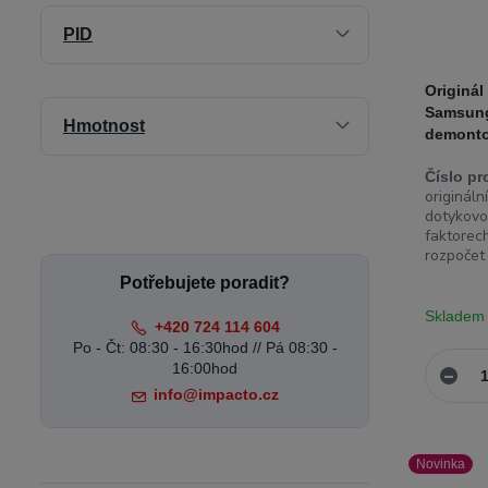
PID
Originál
Samsung
Hmotnost
demonto
Číslo pr
originál
dotykovo
faktorech
rozpočet 
Potřebujete poradit?
Skladem
+420 724 114 604
Po - Čt: 08:30 - 16:30hod // Pá 08:30 -
16:00hod
info@impacto.cz
Novinka