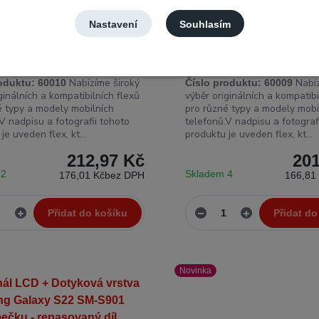
Nastavení
Souhlasím
l flex LCD Samsung Galaxy
Originál flex LCD Samsung
-S901B FRC FPCB
S22 SM-S901B CTC Flex
Nabízíme široký
Nabíz
oduktu:
60010
Číslo produktu:
60009
ginálních a kompatibilních flexů
výběr originálních a kompatibi
é typy a modely mobilních
pro různé typy a modely mobi
V nadpisu a fotografii tohoto
telefonů.V nadpisu a fotograf
je uveden flex, kt...
produktu je uveden flex, kt...
212,97 Kč
201
 2
Skladem 4
176,01 Kč
bez DPH
166,81
Přidat do košíku
Přidat do
Novinka