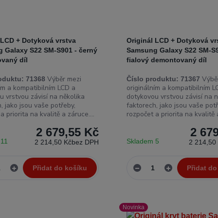
 LCD + Dotyková vrstva
Originál LCD + Dotyková vr
 Galaxy S22 SM-S901 - černý
Samsung Galaxy S22 SM-S9
vaný díl
fialový demontovaný díl
Výběr mezi
Výběr
oduktu:
71368
Číslo produktu:
71367
ním a kompatibilním LCD a
originálním a kompatibilním L
u vrstvou závisí na několika
dotykovou vrstvou závisí na n
, jako jsou vaše potřeby,
faktorech, jako jsou vaše potř
a priorita na kvalitě a záruce....
rozpočet a priorita na kvalitě a
2 679,55 Kč
2 67
 11
Skladem 5
2 214,50 Kč
bez DPH
2 214,50
Přidat do košíku
Přidat do
Novinka