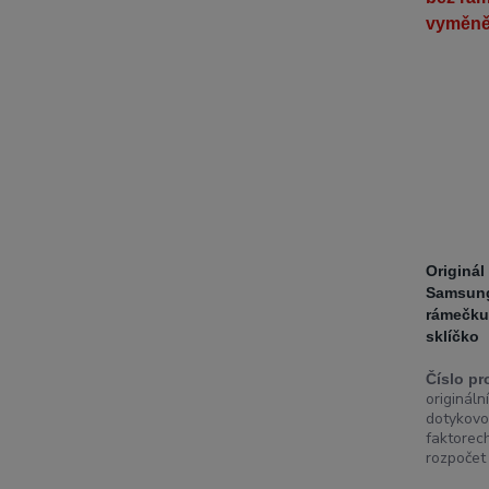
Originál
Samsung
rámečku
sklíčko
Číslo pr
originál
dotykovo
faktorech
rozpočet 