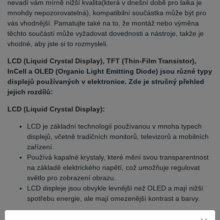
nevadí vám mírně nižší kvalita(která v dnešní době pro laika je
mnohdy nepozorovatelná), kompatibilní součástka může být pro
vás vhodnější. Pamatujte také na to, že montáž nebo výměna
těchto součástí může vyžadovat dovednosti a nástroje, takže je
vhodné, aby jste si to rozmysleli.
LCD (Liquid Crystal Display), TFT (Thin-Film Transistor),
InCell a OLED (Organic Light Emitting Diode) jsou různé typy
displejů používaných v elektronice. Zde je stručný přehled
jejich rozdílů:
LCD (Liquid Crystal Display):
LCD je základní technologií používanou v mnoha typech
displejů, včetně tradičních monitorů, televizorů a mobilních
zařízení.
Používá kapalné krystaly, které mění svou transparentnost
na základě elektrického napětí, což umožňuje regulovat
světlo pro zobrazení obrazu.
LCD displeje jsou obvykle levnější než OLED a mají nižší
spotřebu energie, ale mají omezenější kontrast a barvy.
TFT (Thin-Film Transistor):