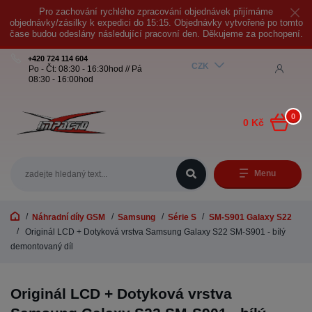
Pro zachování rychlého zpracování objednávek přijímáme
objednávky/zásilky k expedici do 15:15. Objednávky vytvořené po tomto
čase budou odeslány následující pracovní den. Děkujeme za pochopení.
+420 724 114 604
CZK
Po - Čt: 08:30 - 16:30hod // Pá
08:30 - 16:00hod
0
0 Kč
Menu
Náhradní díly GSM
Samsung
Série S
SM-S901 Galaxy S22
Originál LCD + Dotyková vrstva Samsung Galaxy S22 SM-S901 - bílý
demontovaný díl
Originál LCD + Dotyková vrstva