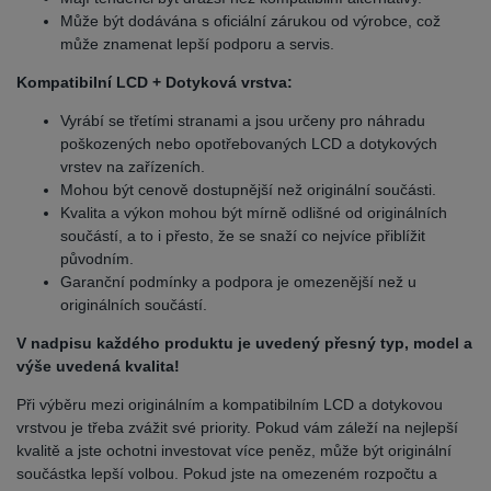
Může být dodávána s oficiální zárukou od výrobce, což
může znamenat lepší podporu a servis.
Kompatibilní LCD + Dotyková vrstva:
Vyrábí se třetími stranami a jsou určeny pro náhradu
poškozených nebo opotřebovaných LCD a dotykových
vrstev na zařízeních.
Mohou být cenově dostupnější než originální součásti.
Kvalita a výkon mohou být mírně odlišné od originálních
součástí, a to i přesto, že se snaží co nejvíce přiblížit
původním.
Garanční podmínky a podpora je omezenější než u
originálních součástí.
V nadpisu každého produktu je uvedený přesný typ, model a
výše uvedená kvalita!
Při výběru mezi originálním a kompatibilním LCD a dotykovou
vrstvou je třeba zvážit své priority. Pokud vám záleží na nejlepší
kvalitě a jste ochotni investovat více peněz, může být originální
součástka lepší volbou. Pokud jste na omezeném rozpočtu a