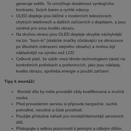
generuje světlo. To umožňuje dosáhnout vynikajícího
kontrastu, živých barev a rychlé odezvy.
OLED displeje jsou běžné v moderních televizorech,
chytrých telefonech a dalších zařízeních s displejem, a jsou
ceněné pro svou kvalitu obrazu.
Na druhou stranu jsou OLED displeje obvykle náchylnější
na tzv. "burn-in" (statické značky zůstávající na obrazovce
po dlouhém zobrazení stejného obsahu) a mohou být
nákladnější na výrobu než LCD.
Celkově platí, že výběr mezi těmito technologiemi závisí na
konkrétních potřebách a preferencích, jako jsou náklady,
kvalita obrazu, spotřeba energie a použití zařízení.
Tipy k montáži:
Montáž dílu by měla provádět vždy kvalifikovaná a zručná
osoba.
Před provedením servisu si připravte bezpečné, suché,
pohodlné, nerušné a čisté prostředí.
Použijte příslušné nářadí pro montáž/demontáž servisních
dílů.
Přistupujte s velkou pozorností k jemným a citlivým dílům,