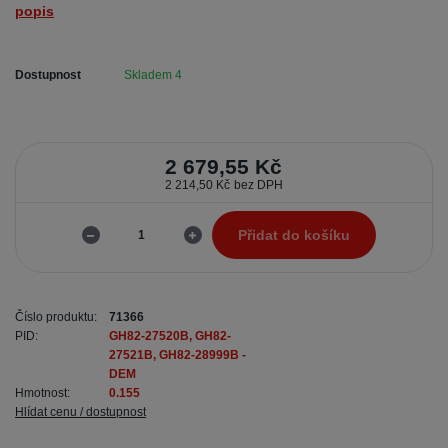
popis
Dostupnost
Skladem 4
2 679,55 Kč
2 214,50 Kč
bez DPH
Přidat do košíku
Číslo produktu:
71366
PID:
GH82-27520B, GH82-
27521B, GH82-28999B -
DEM
Hmotnost:
0.155
Hlídat cenu / dostupnost