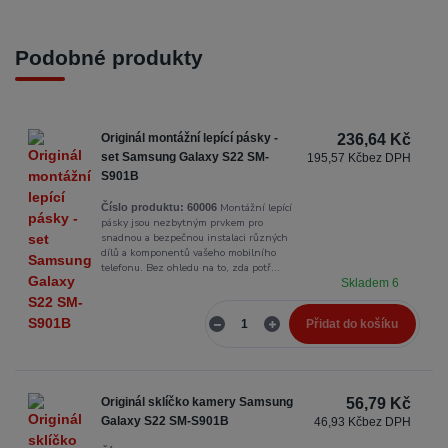
Podobné produkty
Originál montážní lepící pásky -
236,64 Kč
set Samsung Galaxy S22 SM-
195,57 Kč
bez DPH
S901B
Montážní lepící
Číslo produktu:
60006
pásky jsou nezbytným prvkem pro
snadnou a bezpečnou instalaci různých
dílů a komponentů vašeho mobilního
telefonu. Bez ohledu na to, zda potř...
Skladem 6
Přidat do košíku
Originál sklíčko kamery Samsung
56,79 Kč
Galaxy S22 SM-S901B
46,93 Kč
bez DPH