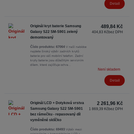
Detail
Originál kryt baterie Samsung
489,84 Kč
Galaxy S22 SM-S901 zelený
404,83 Kč
bez DPH
demontovaný
V naší nabídce
Číslo produktu:
67064
najdete široký výběr zadních krytů
baterie pro váš mobilní telefon. Zadní
kryty baterie jsou důležitým servisním
dílem, které zajišťuje ochra...
Není skladem
Detail
Originál LCD + Dotyková vrstva
2 261,96 Kč
Samsung Galaxy S22 SM-S901
1 869,39 Kč
bez DPH
bez rámečku - repasovaný díl
vyměněné sklíčko
Výběr mezi
Číslo produktu:
69493
originálním a kompatibilním LCD a