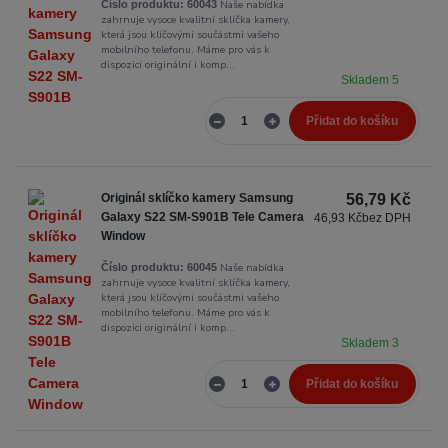
Naše nabídka
Číslo produktu:
60043
zahrnuje vysoce kvalitní sklíčka kamery,
která jsou klíčovými součástmi vašeho
mobilního telefonu. Máme pro vás k
dispozici originální i komp...
Skladem 5
Přidat do košíku
Originál sklíčko kamery Samsung
56,79 Kč
Galaxy S22 SM-S901B Tele Camera
46,93 Kč
bez DPH
Window
Naše nabídka
Číslo produktu:
60045
zahrnuje vysoce kvalitní sklíčka kamery,
která jsou klíčovými součástmi vašeho
mobilního telefonu. Máme pro vás k
dispozici originální i komp...
Skladem 3
Přidat do košíku