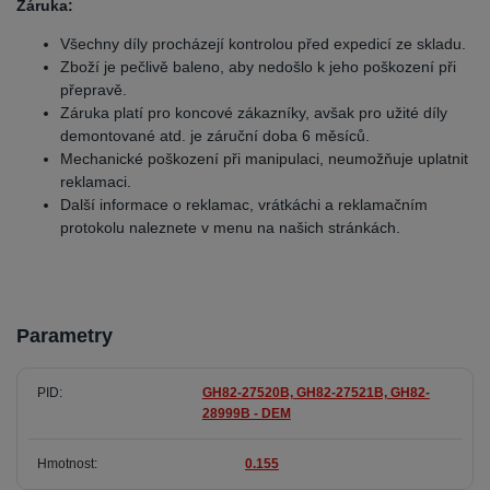
Záruka:
Všechny díly procházejí kontrolou před expedicí ze skladu.
Zboží je pečlivě baleno, aby nedošlo k jeho poškození při
přepravě.
Záruka platí pro koncové zákazníky, avšak pro užité díly
demontované atd. je záruční doba 6 měsíců.
Mechanické poškození při manipulaci, neumožňuje uplatnit
reklamaci.
Další informace o reklamac, vrátkáchi a reklamačním
protokolu naleznete v menu na našich stránkách.
Parametry
PID
GH82-27520B, GH82-27521B, GH82-
28999B - DEM
Hmotnost
0.155