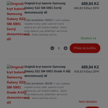
Originál kryt baterie Samsung
489,84 Kč
Galaxy S22 SM-S901 černý
404,83 Kč
bez DPH
demontovaný díl
V naší nabídce
Číslo produktu:
63313
najdete široký výběr zadních krytů
baterie pro váš mobilní telefon. Zadní
kryty baterie jsou důležitým servisním
dílem, které zajišťuje ochran...
Skladem 14
Přidat do košíku
Originál kryt baterie Samsung
489,84 Kč
Galaxy S22 SM-S901 Grade A bílý
404,83 Kč
bez DPH
demontovaný díl
V naší nabídce
Číslo produktu:
65146
najdete široký výběr zadních krytů
baterie pro váš mobilní telefon. Zadní
kryty baterie jsou důležitým servisním
dílem, které zajišťuje ochran...
Není skladem