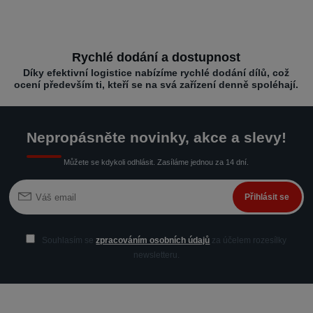
Rychlé dodání a dostupnost
Díky efektivní logistice nabízíme rychlé dodání dílů, což
ocení především ti, kteří se na svá zařízení denně spoléhají.
Nepropásněte novinky, akce a slevy!
Můžete se kdykoli odhlásit. Zasíláme jednou za 14 dní.
Přihlásit se
Souhlasím se
zpracováním osobních údajů
za účelem rozesílky
newsletteru.