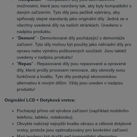
možnostmi, které jsou navrženy tak, aby byly kompatibilní s
daným zařízením. Tyto díly jsou pečlivě vybírány, aby
splňovaly stejné standardy jako originální díly.´Jedná se o
všechny uvedené díly na našich stránkách. Uvedeno v
nadpisu produktu.
"
Demont
" - Demontované díly pocházející z demontáže
zařízení. Tyto díly mohou být použity jako náhradní díly pro
opravu nebo výměnu poškozených součástí. Jsou taktéž
uvedeny v nadpisu produktu!
"
Repas
" - Repasované díly jsou repasované a opravené
díly, které prošly procesem renovace, aby obnovily svou
funkčnost a kvalitu. Tyto díly poskytují ekonomickou
alternativu k novým dílům. Vždy jsou uveden v nadpisu
produktu!
Originální LCD + Dotyková vrstva:
Pocházejí přímo od výrobce zařízení (například mobilního
telefonu, tabletu, notebooku).
Obvykle nabízejí nejvyšší kvalitu obrazu a citlivost dotykové
vrstvy, protože jsou optimalizovány pro konkrétní zařízení.
Mají tendenci být dražší než kompatibilní alternativy.