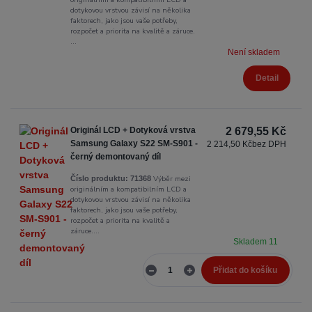
dotykovou vrstvou závisí na několika
faktorech, jako jsou vaše potřeby,
rozpočet a priorita na kvalitě a záruce.
...
Není skladem
Detail
Originál LCD + Dotyková vrstva
2 679,55 Kč
Samsung Galaxy S22 SM-S901 -
2 214,50 Kč
bez DPH
černý demontovaný díl
Výběr mezi
Číslo produktu:
71368
originálním a kompatibilním LCD a
dotykovou vrstvou závisí na několika
faktorech, jako jsou vaše potřeby,
rozpočet a priorita na kvalitě a
záruce....
Skladem 11
Přidat do košíku