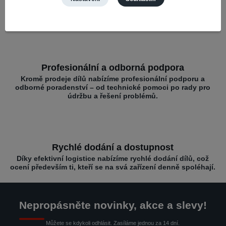
Nabízíme díly pro různé mobilní značky – vše na jednom
místě pro rychlé opravy.
Profesionální a odborná podpora
Kromě prodeje dílů nabízíme profesionální podporu a
odborné poradenství – od technické pomoci po rady pro
údržbu a řešení problémů.
Rychlé dodání a dostupnost
Díky efektivní logistice nabízíme rychlé dodání dílů, což
ocení především ti, kteří se na svá zařízení denně spoléhají.
Nepropásněte novinky, akce a slevy!
Můžete se kdykoli odhlásit. Zasíláme jednou za 14 dní.