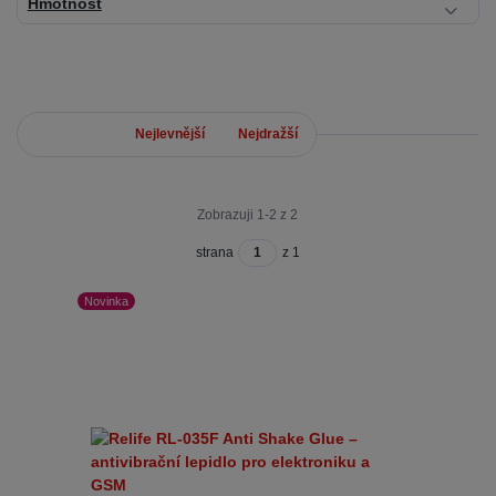
Hmotnost
Nejnovější
Nejlevnější
Nejdražší
Zobrazuji 1-2 z 2
strana
z 1
Novinka