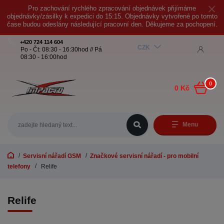
Pro zachování rychlého zpracování objednávek přijímáme
objednávky/zásilky k expedici do 15:15. Objednávky vytvořené po tomto
čase budou odeslány následující pracovní den. Děkujeme za pochopení.
+420 724 114 604
CZK
Po - Čt: 08:30 - 16:30hod // Pá
08:30 - 16:00hod
0
0 Kč
Menu
Servisní nářadí GSM
Značkové servisní nářadí - pro mobilní
telefony
Relife
Relife