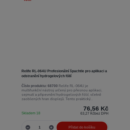
Relife RL-064U Profesionální špachtle pro aplikaci a
odstranění hydrogelových fólií
Relife RL-064U je
Číslo produktu:
68700
multifunkční nástroj určený pro přesnou aplikaci,
sejmutí a připevnění hydrogelových fólií, včetně
zaoblených hran displejů. Tento praktický...
76,56 Kč
Skladem 18
63,27 Kč
bez DPH
Přidat do košíku