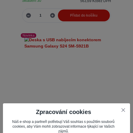
Skladem 30
563,69 Kč
bez DPH
Přidat do košíku
Novinka
Zpracování cookies
Náš e-shop a partneři potřebují Váš souhlas s použitím souborů
Deska s USB nabíjecím konektorem Samsung
cookies, aby Vám mohli zobrazovat informace týkající se Vašich
Galaxy S24 SM-S921B
zájmů.