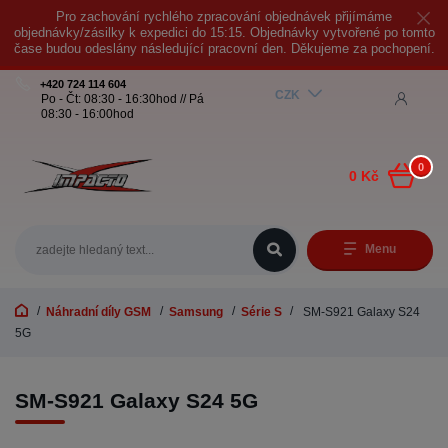
Pro zachování rychlého zpracování objednávek přijímáme
objednávky/zásilky k expedici do 15:15. Objednávky vytvořené po tomto
čase budou odeslány následující pracovní den. Děkujeme za pochopení.
+420 724 114 604
CZK
Po - Čt: 08:30 - 16:30hod // Pá
08:30 - 16:00hod
0
0 Kč
Menu
Náhradní díly GSM
Samsung
Série S
SM-S921 Galaxy S24
5G
SM-S921 Galaxy S24 5G