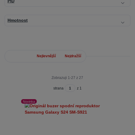
PID
Hmotnost
Nejnovější
Nejlevnější
Nejdražší
Zobrazuji 1-27 z 27
strana
z 1
Novinka