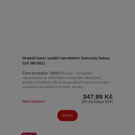
Originál buzer spodní reproduktor Samsung Galaxy
S24 SM-S921
Buzzer - Vyzváněcí
Číslo produktu:
70610
reproduktor je důležitým servisním dílem pro
mobilní telefony, který se používá k upozorňování
uživatele na příchozí hovory, zprávy ...
347,99 Kč
Není skladem
287,60 Kč
bez DPH
Detail
Novinka