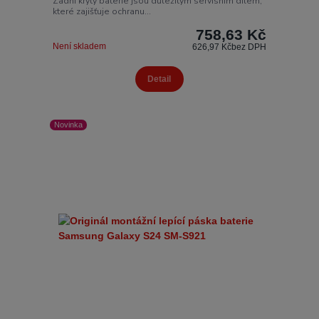
Zadní kryty baterie jsou důležitým servisním dílem,
které zajišťuje ochranu...
758,63 Kč
Není skladem
626,97 Kč
bez DPH
Detail
Novinka