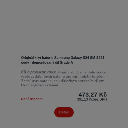
Originál kryt baterie Samsung Galaxy S24 SM-S921
šedý - demontovaný díl Grade A
V naší nabídce najdete široký
Číslo produktu:
70631
výběr zadních krytů baterie pro váš mobilní telefon.
Zadní kryty baterie jsou důležitým servisním dílem,
které zajišťuje ochranu...
473,27 Kč
Není skladem
391,13 Kč
bez DPH
Detail