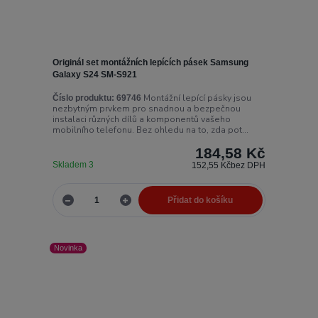
Originál set montážních lepících pásek Samsung
Galaxy S24 SM-S921
Montážní lepící pásky jsou
Číslo produktu:
69746
nezbytným prvkem pro snadnou a bezpečnou
instalaci různých dílů a komponentů vašeho
mobilního telefonu. Bez ohledu na to, zda pot...
184,58 Kč
Skladem 3
152,55 Kč
bez DPH
Přidat do košíku
Novinka