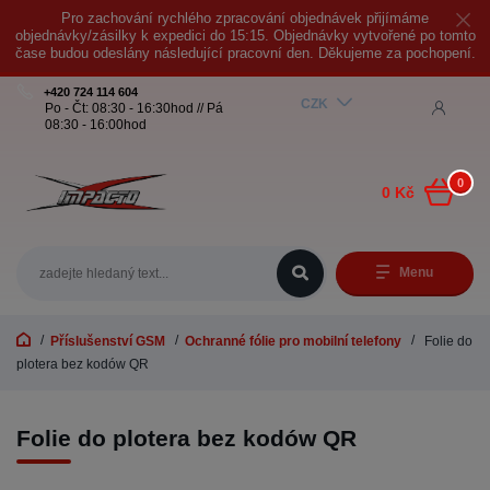
Pro zachování rychlého zpracování objednávek přijímáme
objednávky/zásilky k expedici do 15:15. Objednávky vytvořené po tomto
čase budou odeslány následující pracovní den. Děkujeme za pochopení.
+420 724 114 604
CZK
Po - Čt: 08:30 - 16:30hod // Pá
08:30 - 16:00hod
0
0 Kč
Menu
Příslušenství GSM
Ochranné fólie pro mobilní telefony
Folie do
plotera bez kodów QR
Folie do plotera bez kodów QR