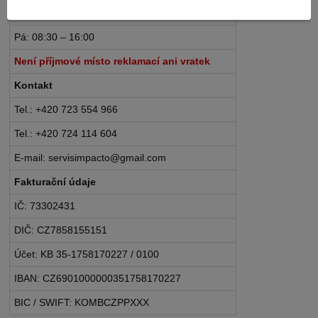
Po – Čt: 08:30 – 16:30
Pá: 08:30 – 16:00
Není příjmové místo reklamací ani vratek
Kontakt
Tel.: +420 723 554 966
Tel.: +420 724 114 604
E-mail: servisimpacto@gmail.com
Fakturační údaje
IČ: 73302431
DIČ: CZ7858155151
Účet: KB 35-1758170227 / 0100
IBAN: CZ6901000000351758170227
BIC / SWIFT: KOMBCZPPXXX