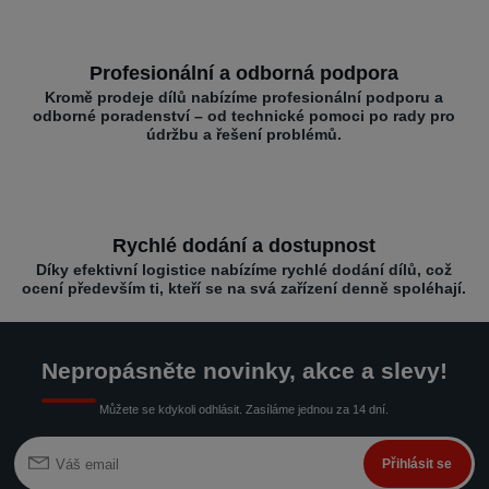
Profesionální a odborná podpora
Kromě prodeje dílů nabízíme profesionální podporu a
odborné poradenství – od technické pomoci po rady pro
údržbu a řešení problémů.
Rychlé dodání a dostupnost
Díky efektivní logistice nabízíme rychlé dodání dílů, což
ocení především ti, kteří se na svá zařízení denně spoléhají.
Nepropásněte novinky, akce a slevy!
Můžete se kdykoli odhlásit. Zasíláme jednou za 14 dní.
Přihlásit se