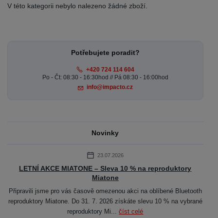
V této kategorii nebylo nalezeno žádné zboží.
Potřebujete poradit?
+420 724 114 604
Po - Čt: 08:30 - 16:30hod // Pá 08:30 - 16:00hod
info@impacto.cz
Novinky
23.07.2026
LETNÍ AKCE MIATONE – Sleva 10 % na reproduktory
Miatone
Připravili jsme pro vás časově omezenou akci na oblíbené Bluetooth
reproduktory Miatone. Do 31. 7. 2026 získáte slevu 10 % na vybrané
reproduktory Mi...
číst celé