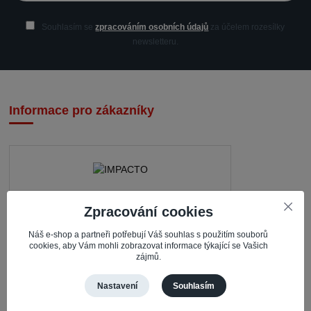
Souhlasím se
zpracováním osobních údajů
za účelem rozesílky
newsletteru.
Informace pro zákazníky
IMPACTO – Ingrid Kaczorová
Zpracování cookies
Nerudova 468
Náš e-shop a partneři potřebují Váš souhlas s použitím souborů
cookies, aby Vám mohli zobrazovat informace týkající se Vašich
735 81 Bohumín – Nový Bohumín
zájmů.
Česká republika
Nastavení
Souhlasím
Pracovní doba