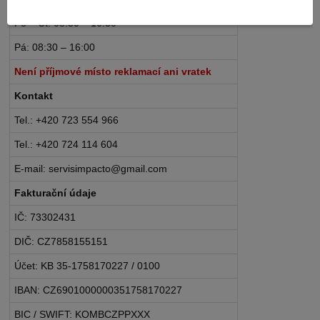
Po – Čt: 08:30 – 16:30
Pá: 08:30 – 16:00
Není příjmové místo reklamací ani vratek
Kontakt
Tel.: +420 723 554 966
Tel.: +420 724 114 604
E-mail: servisimpacto@gmail.com
Fakturační údaje
IČ: 73302431
DIČ: CZ7858155151
Účet: KB 35-1758170227 / 0100
IBAN: CZ6901000000351758170227
BIC / SWIFT: KOMBCZPPXXX