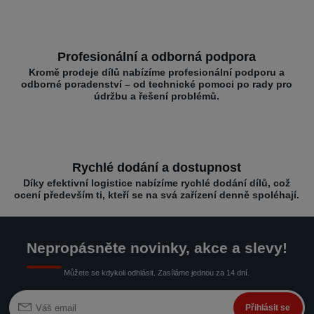
Profesionální a odborná podpora
Kromě prodeje dílů nabízíme profesionální podporu a
odborné poradenství – od technické pomoci po rady pro
údržbu a řešení problémů.
Rychlé dodání a dostupnost
Díky efektivní logistice nabízíme rychlé dodání dílů, což
ocení především ti, kteří se na svá zařízení denně spoléhají.
Nepropásněte novinky, akce a slevy!
Můžete se kdykoli odhlásit. Zasíláme jednou za 14 dní.
Přihlásit se