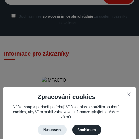
Souhlasím se
zpracováním osobních údajů
za účelem rozesílky
newsletteru.
Informace pro zákazníky
Zpracování cookies
IMPACTO – Ingrid Kaczorová
Nerudova 468
Náš e-shop a partneři potřebují Váš souhlas s použitím souborů
cookies, aby Vám mohli zobrazovat informace týkající se Vašich
zájmů.
735 81 Bohumín – Nový Bohumín
Česká republika
Nastavení
Souhlasím
Pracovní doba