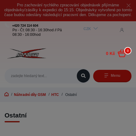
Pro zachování rychlého zpracování objednávek přijímáme
objednávky/zásilky k expedici do 15:15. Objednávky vytvořené po tomto
čase budou odeslány následující pracovní den. Děkujeme za pochopení.
+420 724 114 604
CZK
Po - Čt: 08:30 - 16:30hod // Pá
08:30 - 16:00hod
0
0 Kč
Menu
Náhradní díly GSM
HTC
Ostatní
Ostatní