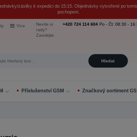
ednávky/zásilky k expedici do 15:15. Objednávky vytvořené po tomt
pochopení.
Nevíte si
+420 724 114 604
Po - Čt: 08:30 - 16
ty
Více
rady?
Zavolejte.
Hledat
SM
Příslušenství GSM
Značkový sortiment GS