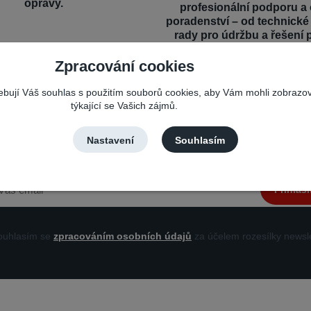
opravy.
profesionální podporu a
poradenství – od technick
rady pro údržbu a řešení 
Zpracování cookies
řebují Váš souhlas s použitím souborů cookies, aby Vám mohli zobrazo
týkající se Vašich zájmů.
Nepropásněte novinky, akce a slevy!
Nastavení
Souhlasím
Můžete se kdykoli odhlásit. Zasíláme jednou za 14 dní.
Přihlási
uhlasím se
zpracováním osobních údajů
za účelem rozesílky newsle