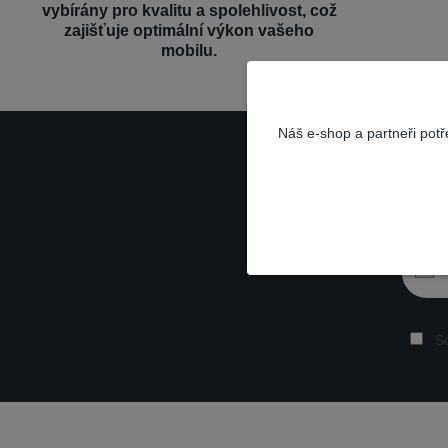
vybírány pro kvalitu a spolehlivost, což
zajišťuje optimální výkon vašeho
mobilu.
Náš e-shop a partneři pot
So