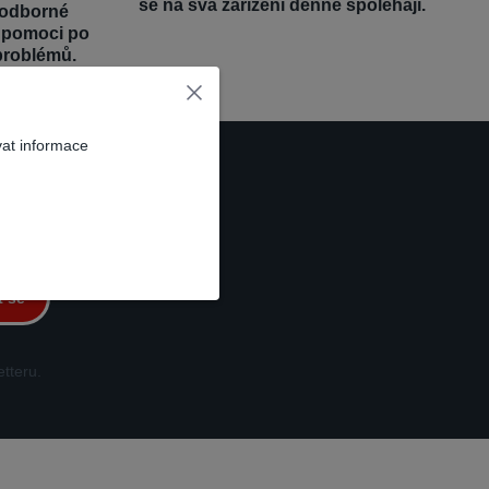
se na svá zařízení denně spoléhají.
 odborné
é pomoci po
problémů.
vat informace
t se
tteru.