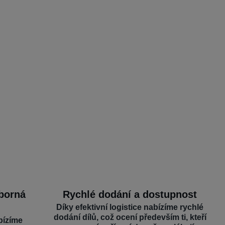
dborná
Rychlé dodání a dostupnost
Díky efektivní logistice nabízíme rychlé
dodání dílů, což ocení především ti, kteří
bízíme