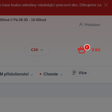
o čase budou odeslány následující pracovní den. Děkujeme za
:30hod // Pá 08:30 - 16:00hod
Přihlášení
0
CZK
0 Kč
Více
M příslušenství
Chemie