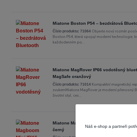
Miatone Boston P54 – bezdrátová Blueto
Objevte nový rozměr posl
Číslo produktu:
71064
Boston P54, která spojují moderní technologie, kv
každodenním po...
Miatone MagRover IP66 vodotěsný bluet
MagSafe oranžový
Kompaktní magnetický rep
Číslo produktu:
71014
zvukemMiatone MagRover je moderní přenosný Blu
životní styl, ces...
Miatone Magboom Mini IPX6 magnetický
Náš e-shop a partneři pot
černý