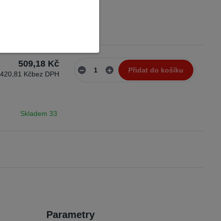
Skladem 19
509,18 Kč
Přidat do košíku
420,81 Kč
bez DPH
Skladem 33
Parametry