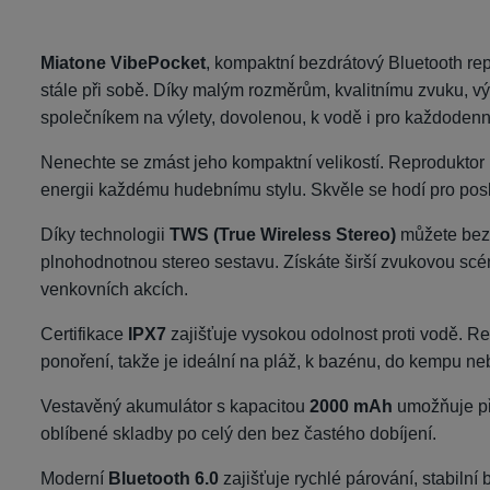
Miatone VibePocket
, kompaktní bezdrátový Bluetooth rep
stále při sobě. Díky malým rozměrům, kvalitnímu zvuku,
společníkem na výlety, dovolenou, k vodě i pro každoden
Nenechte se zmást jeho kompaktní velikostí. Reproduktor
energii každému hudebnímu stylu. Skvěle se hodí pro pos
Díky technologii
TWS (True Wireless Stereo)
můžete bezd
plnohodnotnou stereo sestavu. Získáte širší zvukovou scénu
venkovních akcích.
Certifikace
IPX7
zajišťuje vysokou odolnost proti vodě. Re
ponoření, takže je ideální na pláž, k bazénu, do kempu neb
Vestavěný akumulátor s kapacitou
2000 mAh
umožňuje p
oblíbené skladby po celý den bez častého dobíjení.
Moderní
Bluetooth 6.0
zajišťuje rychlé párování, stabilní