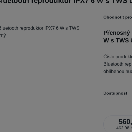
luetooth reproduktor IPX7 6 W s TWS 
Ohodnotit pr
Přenosný 
W s TWS 
Číslo produk
Bluetooth rep
oblíbenou hud
Dostupnost
560
462,98 