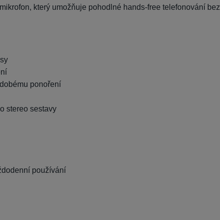
mikrofon, který umožňuje pohodlné hands-free telefonování bez
asy
ení
tkodobému ponoření
o stereo sestavy
aždodenní používání