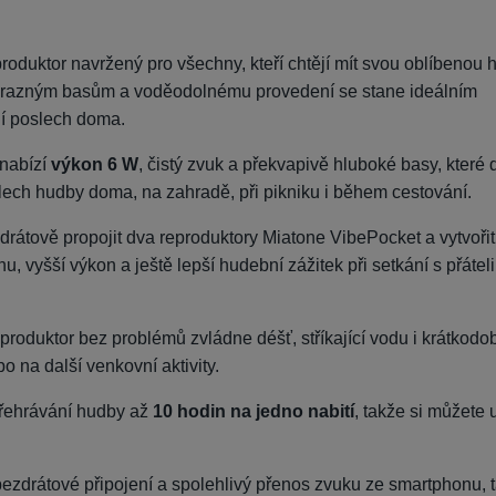
roduktor navržený pro všechny, kteří chtějí mít svou oblíbenou
 výrazným basům a voděodolnému provedení se stane ideálním
ní poslech doma.
 nabízí
výkon 6 W
, čistý zvuk a překvapivě hluboké basy, které 
lech hudby doma, na zahradě, při pikniku i během cestování.
rátově propojit dva reproduktory Miatone VibePocket a vytvořit
, vyšší výkon a ještě lepší hudební zážitek při setkání s přátel
produktor bez problémů zvládne déšť, stříkající vodu i krátkodo
o na další venkovní aktivity.
řehrávání hudby až
10 hodin na jedno nabití
, takže si můžete 
 bezdrátové připojení a spolehlivý přenos zvuku ze smartphonu, 