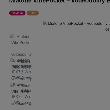
Miatone VibePocket – voděodolný B
Novinka
Akce