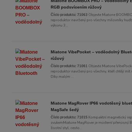
Miatone BOOMBOX PRO – voděodolný Blu
RGB podsvícením růžový
Objevte Miatone BOOMBOX
Číslo produktu:
71063
reproduktor navržený pro všechny milovníky hudby,
výkonu 3...
Miatone VibePocket – voděodolný Bluet
růžový
Objevte Miatone VibePocke
Číslo produktu:
71061
reproduktor navržený pro všechny, kteří chtějí mí
Díky malým ...
Miatone MagRover IP66 vodotěsný bluet
MagSafe šedý
Kompaktní magnetický rep
Číslo produktu:
71015
zvukemMiatone MagRover je moderní přenosný Blu
životní styl, cesto...