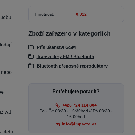
Hmotnost
0.012
 hudbu
Zboží zařazeno v kategoriích
dodají
Příslušenství GSM
Transmitery FM / Bluetooth
Bluetooth přenosné reproduktory
i nebo
Potřebujete poradit?
bé
+420 724 114 604
Po - Čt: 08:30 - 16:30hod // Pá 08:30 -
užívat
16:00hod
info@impacto.cz
tabletu