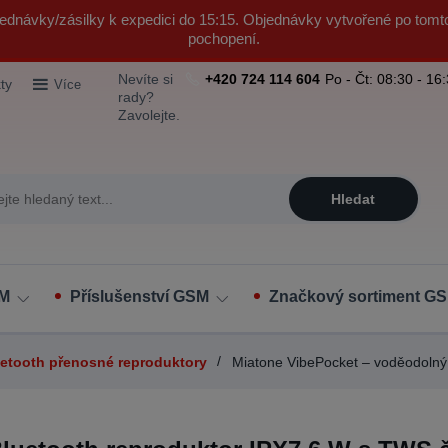
ednávky/zásilky k expedici do 15:15. Objednávky vytvořené po tomt
pochopení.
Nevíte si
+420 724 114 604
Po - Čt: 08:30 - 16
ty
Více
rady?
Zavolejte.
Hledat
SM
Příslušenství GSM
Značkový sortiment GS
etooth přenosné reproduktory
Miatone VibePocket – voděodolný