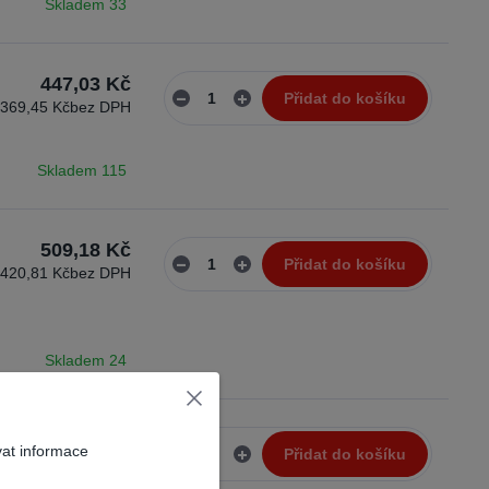
Skladem 33
447,03 Kč
Přidat do košíku
369,45 Kč
bez DPH
Skladem 115
509,18 Kč
Přidat do košíku
420,81 Kč
bez DPH
Skladem 24
509,18 Kč
vat informace
Přidat do košíku
420,81 Kč
bez DPH