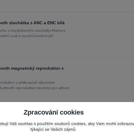
oth sluchátka s ANC a ENC bílá
echu s bezdrátovými sluchátky Miatone
alitní zvuk a vysoký komfort při
ooth magnetický reproduktor s
roduktor s překvapivě výkonným
etooth reproduktor navržený pro aktivní
Zpracování cookies
 bluetooth reproduktor s MagSafe
řebují Váš souhlas s použitím souborů cookies, aby Vám mohli zobrazo
týkající se Vašich zájmů.