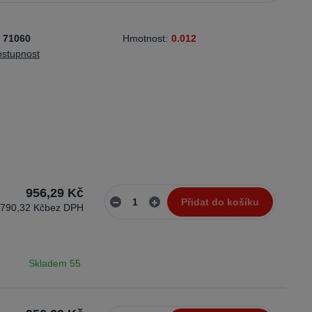
71060
Hmotnost:
0.012
ostupnost
956,29 Kč
Přidat do košíku
790,32 Kč
bez DPH
Skladem 55