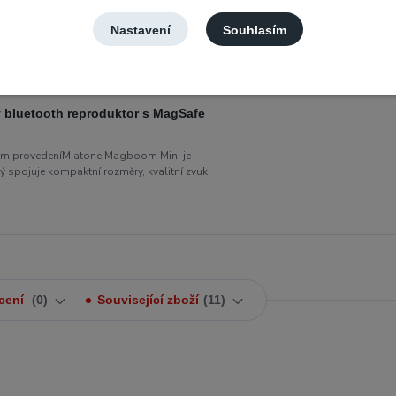
ím provedeníMiatone Magboom Mini je
 spojuje kompaktní rozměry, kvalitní zvuk
Nastavení
Souhlasím
 bluetooth reproduktor s MagSafe
ím provedeníMiatone Magboom Mini je
 spojuje kompaktní rozměry, kvalitní zvuk
cení
0
Související zboží
11