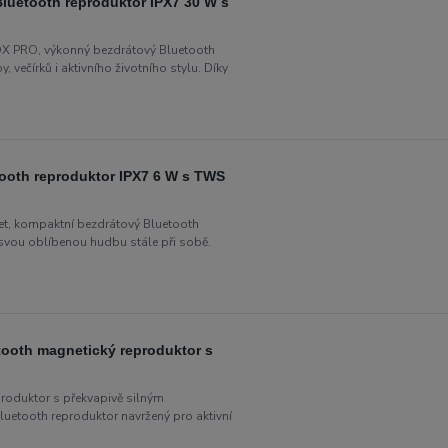
etooth reproduktor IPX7 30 W s
 PRO, výkonný bezdrátový Bluetooth
 večírků i aktivního životního stylu. Díky
ooth reproduktor IPX7 6 W s TWS
t, kompaktní bezdrátový Bluetooth
t svou oblíbenou hudbu stále při sobě.
ooth magnetický reproduktor s
roduktor s překvapivě silným
etooth reproduktor navržený pro aktivní