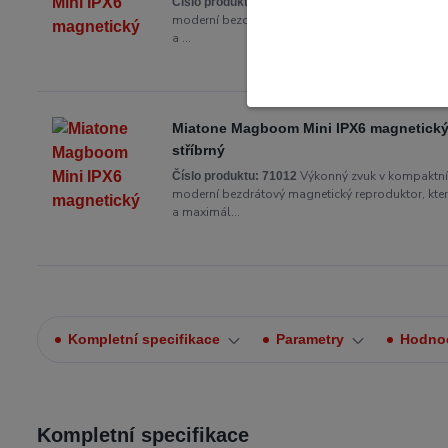
Výkonný zvuk v kompaktn
Číslo produktu:
71009
moderní bezdrátový magnetický reproduktor, který
a ...
Miatone Magboom Mini IPX6 magnetický
stříbrný
Výkonný zvuk v kompaktn
Číslo produktu:
71012
moderní bezdrátový magnetický reproduktor, který
a maximál...
Kompletní specifikace
Parametry
Hodno
Kompletní specifikace