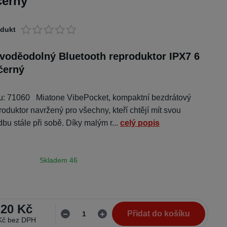
černý
odukt
voděodolný Bluetooth reproduktor IPX7 6
černý
tu: 71060 Miatone VibePocket, kompaktní bezdrátový
roduktor navržený pro všechny, kteří chtějí mít svou
bu stále při sobě. Díky malým r...
celý popis
Skladem 46
,20 Kč
Přidat do košíku
Kč
bez DPH