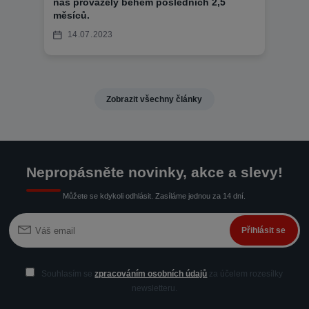
nás provázely během posledních 2,5
měsíců.
14
07
2023
Zobrazit všechny články
Nepropásněte novinky, akce a slevy!
Můžete se kdykoli odhlásit. Zasíláme jednou za 14 dní.
Přihlásit se
Souhlasím se
zpracováním osobních údajů
za účelem rozesílky
newsletteru.