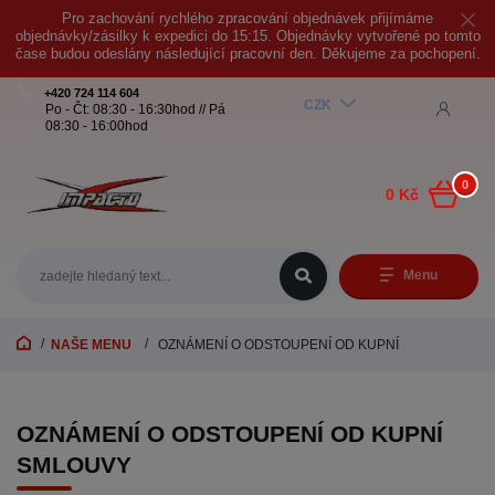
Pro zachování rychlého zpracování objednávek přijímáme
objednávky/zásilky k expedici do 15:15. Objednávky vytvořené po tomto
čase budou odeslány následující pracovní den. Děkujeme za pochopení.
+420 724 114 604
CZK
Po - Čt: 08:30 - 16:30hod // Pá
08:30 - 16:00hod
0
0 Kč
Menu
NAŠE MENU
OZNÁMENÍ O ODSTOUPENÍ OD KUPNÍ
OZNÁMENÍ O ODSTOUPENÍ OD KUPNÍ
SMLOUVY