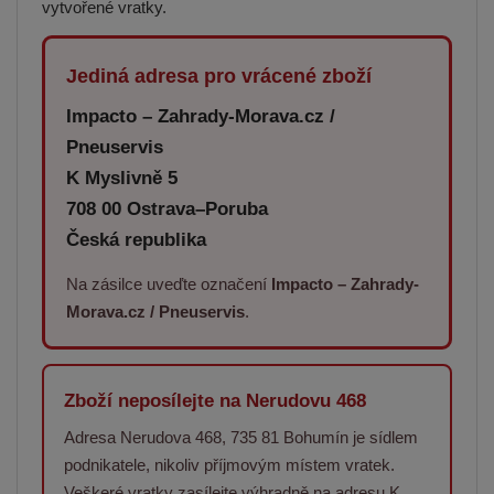
vytvořené vratky.
Jediná adresa pro vrácené zboží
Impacto – Zahrady-Morava.cz /
Pneuservis
K Myslivně 5
708 00 Ostrava–Poruba
Česká republika
Na zásilce uveďte označení
Impacto – Zahrady-
Morava.cz / Pneuservis
.
Zboží neposílejte na Nerudovu 468
Adresa Nerudova 468, 735 81 Bohumín je sídlem
podnikatele, nikoliv příjmovým místem vratek.
Veškeré vratky zasílejte výhradně na adresu K