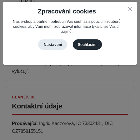
zbožím,
Zpracování cookies
digitální obsah nedodaný na hmotném nosiči, pokud
byly splněny zákonné podmínky pro zánik práva
Náš e-shop a partneři potřebují Váš souhlas s použitím souborů
odstoupit,
cookies, aby Vám mohli zobrazovat informace týkající se Vašich
zájmů.
další případy uvedené v § 1837 občanského
zákoníku.
Nastavení
Souhlasím
Samotné odeslání online formuláře nezakládá právo na
vrácení zboží v případě, kdy právní předpisy odstoupení
vylučují.
ČLÁNEK IX
Kontaktní údaje
Prodávající:
Ingrid Kaczorová, IČ 73302431, DIČ
CZ7858155151