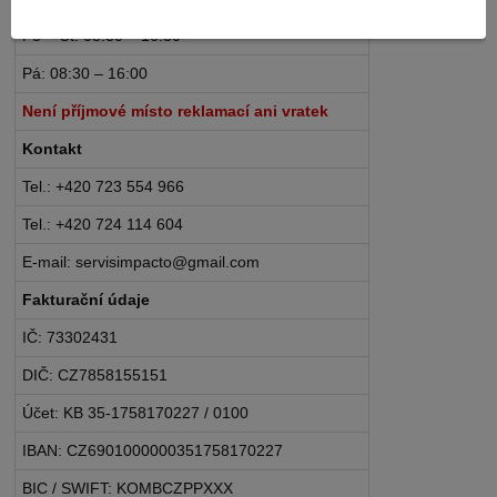
Po – Čt: 08:30 – 16:30
Pá: 08:30 – 16:00
Není příjmové místo reklamací ani vratek
Kontakt
Tel.: +420 723 554 966
Tel.: +420 724 114 604
E-mail: servisimpacto@gmail.com
Fakturační údaje
IČ: 73302431
DIČ: CZ7858155151
Účet: KB 35-1758170227 / 0100
IBAN: CZ6901000000351758170227
BIC / SWIFT: KOMBCZPPXXX