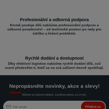
Profesionální a odborná podpora
Kromě prodeje dílů nabízíme profesionální podporu a
odborné poradenství – od technické pomoci po rady pro
údržbu a řešení problémů.
Rychlé dodání a dostupnost
Díky efektivní logistice nabízíme rychlé dodání dílů, což
ocení především ti, kteří se na svá zařízení denně spoléhají.
Nepropásněte novinky, akce a slevy!
Můžete se kdykoli odhlásit. Zasíláme jednou za 14 dní.
Přihlásit se