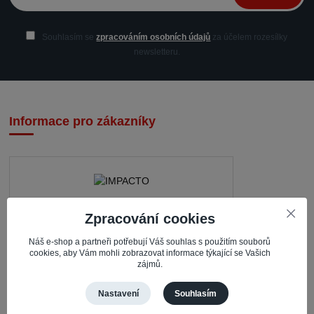
Souhlasím se
zpracováním osobních údajů
za účelem rozesílky
newsletteru.
Informace pro zákazníky
Zpracování cookies
IMPACTO – Ingrid Kaczorová
Nerudova 468
Náš e-shop a partneři potřebují Váš souhlas s použitím souborů
cookies, aby Vám mohli zobrazovat informace týkající se Vašich
zájmů.
735 81 Bohumín – Nový Bohumín
Česká republika
Nastavení
Souhlasím
Pracovní doba