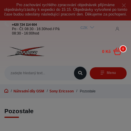
Pro zachování rychlého zpracování objednávek přijímáme
objednávky/zásilky k expedici do 15:15. Objednávky vytvořené po tomto
čase budou odeslány následující pracovní den. Děkujeme za pochopení.
+420 724 114 604
CZK
Po - Čt: 08:30 - 16:30hod // Pá
08:30 - 16:00hod
0
0 Kč
Menu
Náhradní díly GSM
Sony Ericsson
Pozostałe
Pozostałe