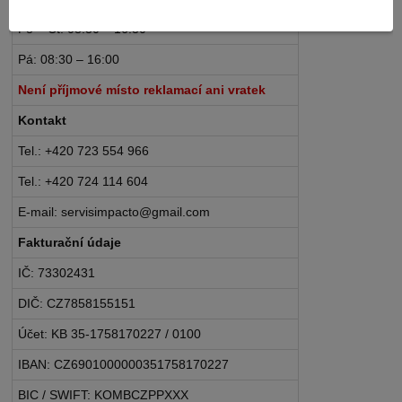
Po – Čt: 08:30 – 16:30
Pá: 08:30 – 16:00
Není příjmové místo reklamací ani vratek
Kontakt
Tel.: +420 723 554 966
Tel.: +420 724 114 604
E-mail: servisimpacto@gmail.com
Fakturační údaje
IČ: 73302431
DIČ: CZ7858155151
Účet: KB 35-1758170227 / 0100
IBAN: CZ6901000000351758170227
BIC / SWIFT: KOMBCZPPXXX