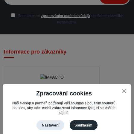
Souhlasím se
zpracováním osobních údajů
za účelem rozesílky
newsletteru.
Informace pro zákazníky
Zpracování cookies
IMPACTO – Ingrid Kaczorová
Nerudova 468
Náš e-shop a partneři potřebují Váš souhlas s použitím souborů
cookies, aby Vám mohli zobrazovat informace týkající se Vašich
zájmů.
735 81 Bohumín – Nový Bohumín
Česká republika
Nastavení
Souhlasím
Pracovní doba