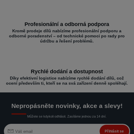
Profesionální a odborná podpora
Kromě prodeje dílů nabízíme profesionální podporu a
odborné poradenství – od technické pomoci po rady pro
údržbu a řešení problémů.
Rychlé dodání a dostupnost
Díky efektivní logistice nabízíme rychlé dodání dílů, což
ocení především ti, kteří se na svá zařízení denně spoléhají.
Nepropásněte novinky, akce a slevy!
Můžete se kdykoli odhlásit. Zasíláme jednou za 14 dní.
Přihlásit se