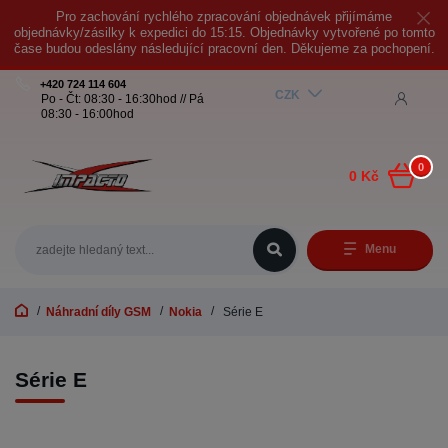
Pro zachování rychlého zpracování objednávek přijímáme
objednávky/zásilky k expedici do 15:15. Objednávky vytvořené po tomto
čase budou odeslány následující pracovní den. Děkujeme za pochopení.
+420 724 114 604
CZK
Po - Čt: 08:30 - 16:30hod // Pá
08:30 - 16:00hod
0
0 Kč
Menu
Náhradní díly GSM
Nokia
Série E
Série E