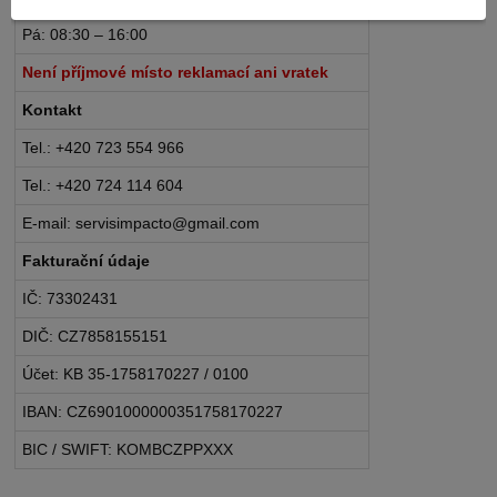
Pá: 08:30 – 16:00
Není příjmové místo reklamací ani vratek
Kontakt
Tel.: +420 723 554 966
Tel.: +420 724 114 604
E-mail: servisimpacto@gmail.com
Fakturační údaje
IČ: 73302431
DIČ: CZ7858155151
Účet: KB 35-1758170227 / 0100
IBAN: CZ6901000000351758170227
BIC / SWIFT: KOMBCZPPXXX