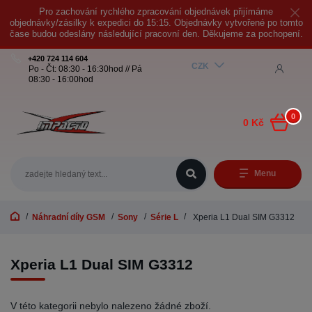
Pro zachování rychlého zpracování objednávek přijímáme
objednávky/zásilky k expedici do 15:15. Objednávky vytvořené po tomto
čase budou odeslány následující pracovní den. Děkujeme za pochopení.
+420 724 114 604
CZK
Po - Čt: 08:30 - 16:30hod // Pá
08:30 - 16:00hod
0
0 Kč
Menu
Náhradní díly GSM
Sony
Série L
Xperia L1 Dual SIM G3312
Xperia L1 Dual SIM G3312
V této kategorii nebylo nalezeno žádné zboží.