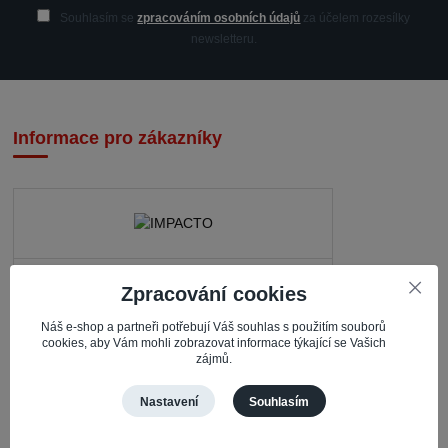
Souhlasím se
zpracováním osobních údajů
za účelem rozesílky
newsletteru.
Informace pro zákazníky
IMPACTO – Ingrid Kaczorová
Zpracování cookies
Nerudova 468
Náš e-shop a partneři potřebují Váš souhlas s použitím souborů
735 81 Bohumín – Nový Bohumín
cookies, aby Vám mohli zobrazovat informace týkající se Vašich
zájmů.
Česká republika
Nastavení
Souhlasím
Pracovní doba
Po – Čt: 08:30 – 16:30