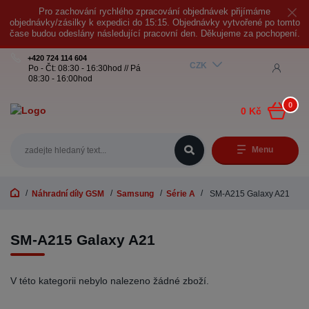
Pro zachování rychlého zpracování objednávek přijímáme
objednávky/zásilky k expedici do 15:15. Objednávky vytvořené po tomto
čase budou odeslány následující pracovní den. Děkujeme za pochopení.
+420 724 114 604
CZK
Po - Čt: 08:30 - 16:30hod // Pá
08:30 - 16:00hod
0
0 Kč
Menu
Náhradní díly GSM
Samsung
Série A
SM-A215 Galaxy A21
SM-A215 Galaxy A21
V této kategorii nebylo nalezeno žádné zboží.