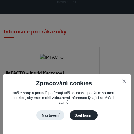
newsletteru.
Informace pro zákazníky
IMPACTO – Ingrid Kaczorová
Zpracování cookies
Nerudova 468
735 81 Bohumín – Nový Bohumín
Náš e-shop a partneři potřebují Váš souhlas s použitím souborů
cookies, aby Vám mohli zobrazovat informace týkající se Vašich
zájmů.
Česká republika
Pracovní doba
Nastavení
Souhlasím
Po – Čt: 08:30 – 16:30
Pá: 08:30 – 16:00