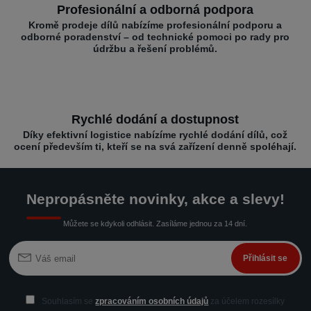
Profesionální a odborná podpora
Kromě prodeje dílů nabízíme profesionální podporu a
odborné poradenství – od technické pomoci po rady pro
údržbu a řešení problémů.
Rychlé dodání a dostupnost
Díky efektivní logistice nabízíme rychlé dodání dílů, což
ocení především ti, kteří se na svá zařízení denně spoléhají.
Nepropásněte novinky, akce a slevy!
Můžete se kdykoli odhlásit. Zasíláme jednou za 14 dní.
Přihlásit se
Souhlasím se
zpracováním osobních údajů
za účelem rozesílky