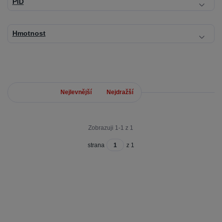
PID
Hmotnost
Nejnovější
Nejlevnější
Nejdražší
Zobrazuji 1-1 z 1
strana
z 1