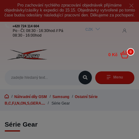
Pro zachování rychlého zpracování objednávek přijímáme
objednávky/zásilky k expedici do 15:15. Objednávky vytvořené po tomto
čase budou odeslány následující pracovní den. Děkujeme za pochopení.
+420 724 114 604
CZK
Po - Čt: 08:30 - 16:30hod // Pá
08:30 - 16:00hod
0
0 Kč
Menu
Náhradní díly GSM
Samsung
Ostatní Série
B,C,F,I,N,ON,S,GERA....
Série Gear
Série Gear