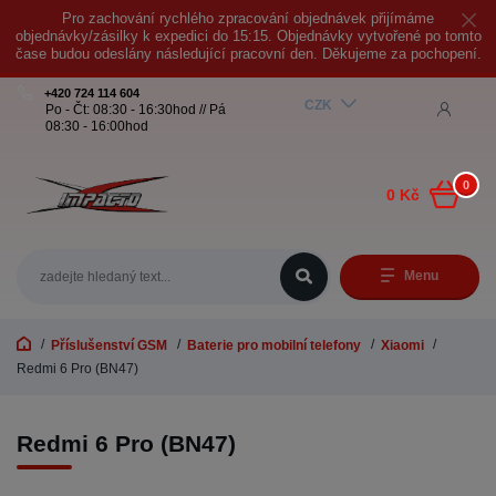
Pro zachování rychlého zpracování objednávek přijímáme
objednávky/zásilky k expedici do 15:15. Objednávky vytvořené po tomto
čase budou odeslány následující pracovní den. Děkujeme za pochopení.
+420 724 114 604
CZK
Po - Čt: 08:30 - 16:30hod // Pá
08:30 - 16:00hod
0
0 Kč
Menu
Příslušenství GSM
Baterie pro mobilní telefony
Xiaomi
Redmi 6 Pro (BN47)
Redmi 6 Pro (BN47)