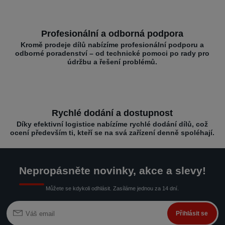
Profesionální a odborná podpora
Kromě prodeje dílů nabízíme profesionální podporu a
odborné poradenství – od technické pomoci po rady pro
údržbu a řešení problémů.
Rychlé dodání a dostupnost
Díky efektivní logistice nabízíme rychlé dodání dílů, což
ocení především ti, kteří se na svá zařízení denně spoléhají.
Nepropásněte novinky, akce a slevy!
Můžete se kdykoli odhlásit. Zasíláme jednou za 14 dní.
Přihlásit se