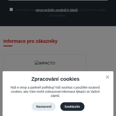
Souhlasím se
zpracováním osobních údajů
za účelem rozesílky
newsletteru.
Informace pro zákazníky
IMPACTO – Ingrid Kaczorová
Zpracování cookies
Nerudova 468
Náš e-shop a partneři potřebují Váš souhlas s použitím souborů
cookies, aby Vám mohli zobrazovat informace týkající se Vašich
735 81 Bohumín – Nový Bohumín
zájmů.
Česká republika
Nastavení
Souhlasím
Pracovní doba