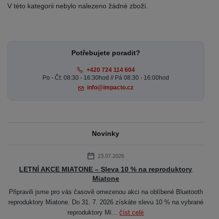
V této kategorii nebylo nalezeno žádné zboží.
Potřebujete poradit?
+420 724 114 604
Po - Čt: 08:30 - 16:30hod // Pá 08:30 - 16:00hod
info@impacto.cz
Novinky
23.07.2026
LETNÍ AKCE MIATONE – Sleva 10 % na reproduktory
Miatone
Připravili jsme pro vás časově omezenou akci na oblíbené Bluetooth
reproduktory Miatone. Do 31. 7. 2026 získáte slevu 10 % na vybrané
reproduktory Mi...
číst celé