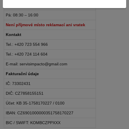
Po – Čt: 08:30 – 16:30
Pá: 08:30 – 16:00
Není příjmové místo reklamací ani vratek
Kontakt
Tel.: +420 723 554 966
Tel.: +420 724 114 604
E-mail: servisimpacto@gmail.com
Fakturační údaje
IČ: 73302431
DIČ: CZ7858155151
Účet: KB 35-1758170227 / 0100
IBAN: CZ6901000000351758170227
BIC / SWIFT: KOMBCZPPXXX