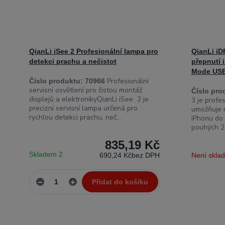
QianLi iSee 2 Profesionální lampa pro
QianLi iD
detekci prachu a nečistot
přepnutí 
Mode US
Profesionální
Číslo produktu:
70966
servisní osvětlení pro čistou montáž
Číslo pro
displejů a elektronikyQianLi iSee 2 je
3 je profe
precizní servisní lampa určená pro
umožňuje 
rychlou detekci prachu, neč...
iPhonu do
pouhých 2,
835,19 Kč
Skladem 2
690,24 Kč
bez DPH
Není skla
Přidat do košíku