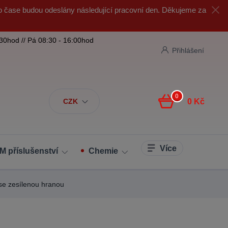
o čase budou odeslány následující pracovní den. Děkujeme za
:30hod // Pá 08:30 - 16:00hod
Přihlášení
0
CZK
0 Kč
Více
M příslušenství
Chemie
 se zesílenou hranou