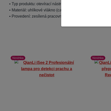
• Typ produktu: otevírací nástroj
• Materiál: uhlíkové vlákno (carbon)
• Provedení: zesílená pracovní hrana
Novinka
Novinka