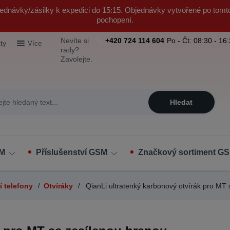
ednávky/zásilky k expedici do 15:15. Objednávky vytvořené po tomt
pochopení.
Nevíte si
+420 724 114 604
Po - Čt: 08:30 - 16
ty
Více
rady?
Zavolejte.
Hledat
SM
Příslušenství GSM
Značkový sortiment GS
í telefony
Otvíráky
QianLi ultratenký karbonový otvírák pro MT