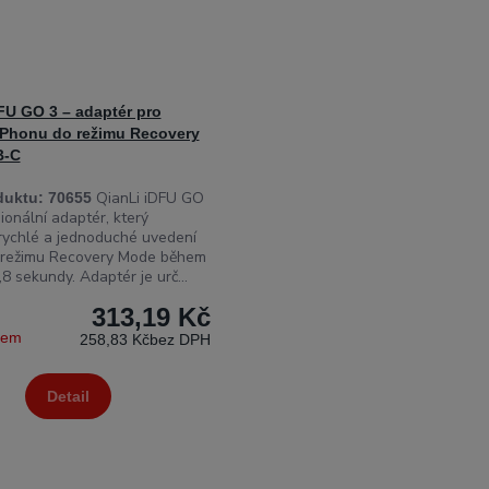
FU GO 3 – adaptér pro
iPhonu do režimu Recovery
B-C
QianLi iDFU GO
duktu:
70655
sionální adaptér, který
rychlé a jednoduché uvedení
 režimu Recovery Mode během
8 sekundy. Adaptér je urč...
313,19 Kč
dem
258,83 Kč
bez DPH
Detail