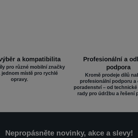
výběr a kompatibilita
Profesionální a o
podpora
íly pro různé mobilní značky
a jednom místě pro rychlé
Kromě prodeje dílů na
opravy.
profesionální podporu a
poradenství – od technick
rady pro údržbu a řešení 
Nepropásněte novinky, akce a slevy!