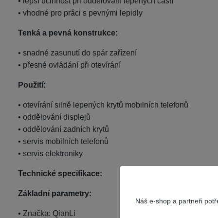
• lepší účinnost při oddělování lepených částí
• vhodné pro práci s pevnými lepidly
Tenká a pevná konstrukce:
• snadné zasunutí do spár zařízení
• přesné ovládání při otevírání
Použití:
• otevírání silně lepených krytů mobilních telefonů
• oddělování displejů
• oddělování zadních krytů
• servis mobilních telefonů
• servis elektroniky
Technické specifikace:
Základní parametry:
Náš e-shop a partneři pot
• Značka: QianLi