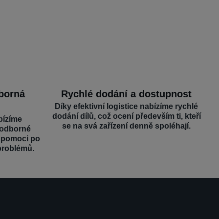
dborná
Rychlé dodání a dostupnost
Díky efektivní logistice nabízíme rychlé
dodání dílů, což ocení především ti, kteří
bízíme
se na svá zařízení denně spoléhají.
 odborné
é pomoci po
problémů.