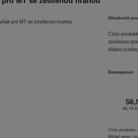
k pro MT se zesílenou hranou
Ohodnotit pr
Číslo produkt
zesílenou pra
vlákna (carbo
Dostupnost
56,
46,76 K
Číslo produktu:
Hlídat cenu / d