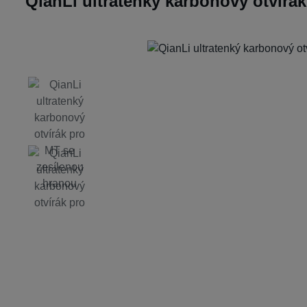
QianLi ultratenký karbonový otvírá