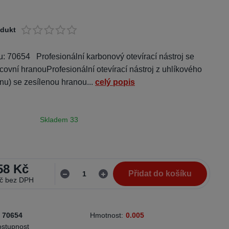
odukt
u: 70654 Profesionální karbonový otevírací nástroj se
covní hranouProfesionální otevírací nástroj z uhlíkového
nu) se zesílenou hranou...
celý popis
Skladem 33
58 Kč
Přidat do košíku
č
bez DPH
70654
Hmotnost:
0.005
ostupnost