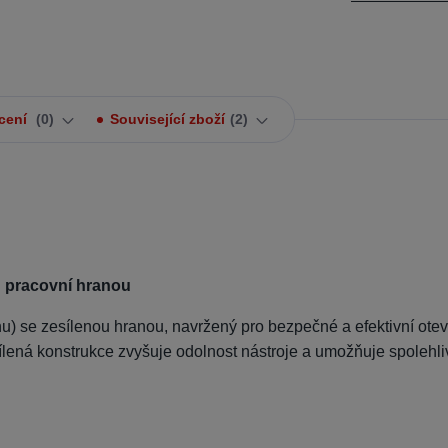
cení
0
Související zboží
2
u pracovní hranou
nu) se zesílenou hranou, navržený pro bezpečné a efektivní otev
sílená konstrukce zvyšuje odolnost nástroje a umožňuje spolehli