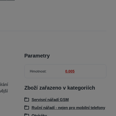
Parametry
Hmotnost
0.005
írání
Zboží zařazeno v kategoriích
vější
Servisní nářadí GSM
Ruční nářadí - nejen pro mobilní telefony
Otvíráky