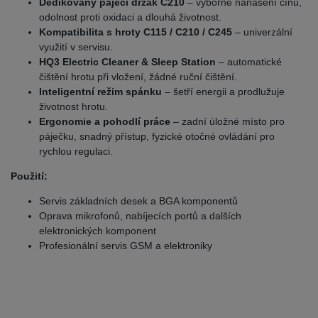
Dedikovaný pájecí držák C210
– výborné nanášení cínu,
odolnost proti oxidaci a dlouhá životnost.
Kompatibilita s hroty C115 / C210 / C245
– univerzální
využití v servisu.
HQ3 Electric Cleaner & Sleep Station
– automatické
čištění hrotu při vložení, žádné ruční čištění.
Inteligentní režim spánku
– šetří energii a prodlužuje
životnost hrotu.
Ergonomie a pohodlí práce
– zadní úložné místo pro
páječku, snadný přístup, fyzické otočné ovládání pro
rychlou regulaci.
Použití:
Servis základních desek a BGA komponentů
Oprava mikrofonů, nabíjecích portů a dalších
elektronických komponent
Profesionální servis GSM a elektroniky