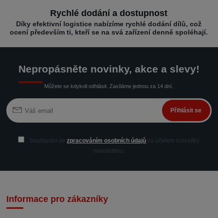
Rychlé dodání a dostupnost
Díky efektivní logistice nabízíme rychlé dodání dílů, což
ocení především ti, kteří se na svá zařízení denně spoléhají.
Nepropásněte novinky, akce a slevy!
Můžete se kdykoli odhlásit. Zasíláme jednou za 14 dní.
Přihlásit se
Souhlasím se
zpracováním osobních údajů
za účelem rozesílky
newsletteru.
Informace pro zákazníky