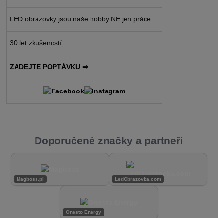
LED obrazovky jsou naše hobby NE jen práce
30 let zkušeností
ZADEJTE POPTÁVKU ⇒
Doporučené značky a partneři
Magboss.pl
LedObrazovka.com
Onesto Energy