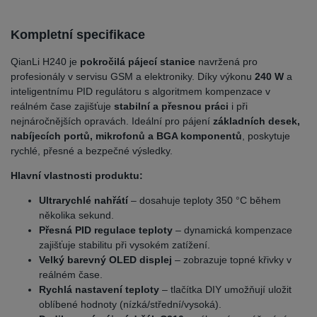
Kompletní specifikace
QianLi H240 je
pokročilá pájecí stanice
navržená pro
profesionály v servisu GSM a elektroniky. Díky výkonu
240 W
a
inteligentnímu PID regulátoru s algoritmem kompenzace v
reálném čase zajišťuje
stabilní a přesnou práci
i při
nejnáročnějších opravách. Ideální pro pájení
základních desek,
nabíjecích portů, mikrofonů a BGA komponentů
, poskytuje
rychlé, přesné a bezpečné výsledky.
Hlavní vlastnosti produktu:
Ultrarychlé nahřátí
– dosahuje teploty 350 °C během
několika sekund.
Přesná PID regulace teploty
– dynamická kompenzace
zajišťuje stabilitu při vysokém zatížení.
Velký barevný OLED displej
– zobrazuje topné křivky v
reálném čase.
Rychlá nastavení teploty
– tlačítka DIY umožňují uložit
oblíbené hodnoty (nízká/střední/vysoká).