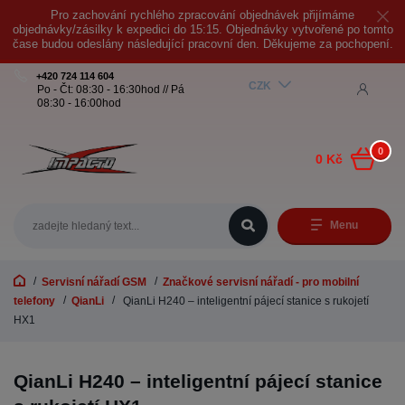
Pro zachování rychlého zpracování objednávek přijímáme
objednávky/zásilky k expedici do 15:15. Objednávky vytvořené po tomto
čase budou odeslány následující pracovní den. Děkujeme za pochopení.
+420 724 114 604
CZK
Po - Čt: 08:30 - 16:30hod // Pá
08:30 - 16:00hod
0
0 Kč
Menu
Servisní nářadí GSM
Značkové servisní nářadí - pro mobilní
telefony
QianLi
QianLi H240 – inteligentní pájecí stanice s rukojetí
HX1
QianLi H240 – inteligentní pájecí stanice