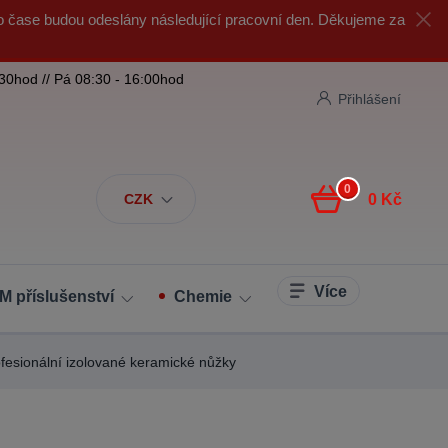
o čase budou odeslány následující pracovní den. Děkujeme za
:30hod // Pá 08:30 - 16:00hod
Přihlášení
0
CZK
0 Kč
Více
M příslušenství
Chemie
fesionální izolované keramické nůžky