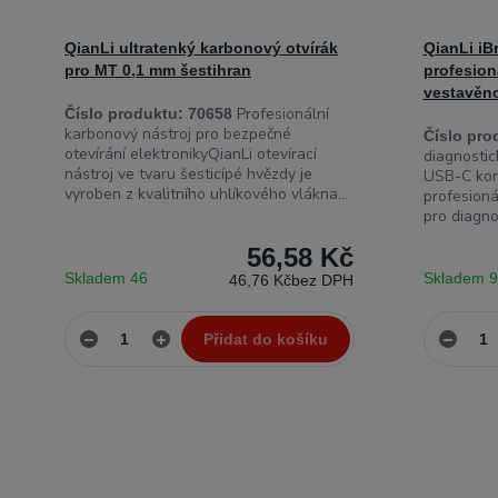
QianLi ultratenký karbonový otvírák
QianLi iBr
pro MT 0,1 mm šestihran
profesion
vestavěno
Profesionální
Číslo produktu:
70658
karbonový nástroj pro bezpečné
Číslo pro
otevírání elektronikyQianLi otevírací
diagnostick
nástroj ve tvaru šesticípé hvězdy je
USB-C kone
vyroben z kvalitního uhlíkového vlákna...
profesioná
pro diagnos
56,58 Kč
Skladem 46
Skladem 
46,76 Kč
bez DPH
Přidat do košíku