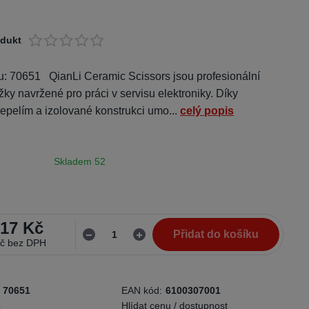
odukt
u: 70651 QianLi Ceramic Scissors jsou profesionální
ky navržené pro práci v servisu elektroniky. Díky
pelím a izolované konstrukci umo...
celý popis
Skladem 52
,17 Kč
Přidat do košíku
Kč
bez DPH
70651
EAN kód:
6100307001
6
Hlídat cenu / dostupnost