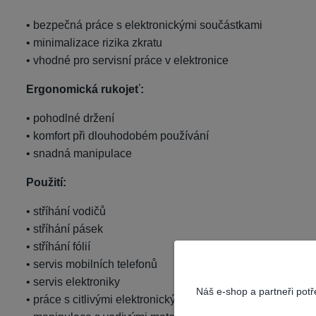
• bezpečná práce s elektronickými součástkami
• minimalizace rizika zkratu
• vhodné pro servisní práce v elektronice
Ergonomická rukojeť:
• pohodlné držení
• komfort při dlouhodobém používání
• snadná manipulace
Použití:
• stříhání vodičů
• stříhání pásek
• stříhání fólií
• servis mobilních telefonů
• servis elektroniky
Náš e-shop a partneři pot
• práce s citlivými elektronickými součástkami