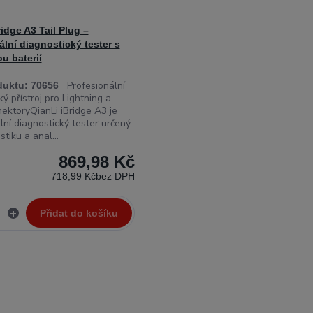
idge A3 Tail Plug –
ální diagnostický tester s
u baterií
Profesionální
duktu:
70656
ý přístroj pro Lightning a
ktoryQianLi iBridge A3 je
lní diagnostický tester určený
tiku a anal...
869,98 Kč
9
718,99 Kč
bez DPH
Přidat do košíku