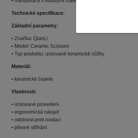
• manipulace s vodivými materiály
Technické specifikace:
Základní parametry:
• Značka: QianLi
• Model: Ceramic Scissors
• Typ produktu: izolované keramické nůžky
Materiál:
• keramické čepele
Vlastnosti:
• izolované provedení
• ergonomická rukojeť
• odolnost proti oxidaci
• přesné stříhání