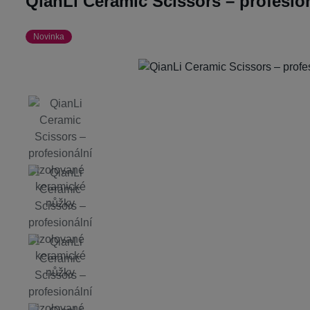
QianLi Ceramic Scissors – profesio
Novinka