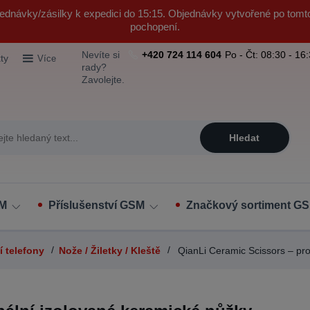
ednávky/zásilky k expedici do 15:15. Objednávky vytvořené po tomt
pochopení.
Nevíte si
+420 724 114 604
Po - Čt: 08:30 - 16
ty
Více
rady?
Zavolejte.
Hledat
SM
Příslušenství GSM
Značkový sortiment GS
í telefony
Nože / Žiletky / Kleště
QianLi Ceramic Scissors – pro