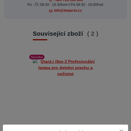
Po - Čt: 08:30 - 16:30hod // Pá 08:30 - 16:00hod
info@impacto.cz
Související zboží
2
Novinka
Novinka