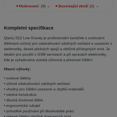
Hodnocení
0
Související zboží
2
Kompletní specifikace
QianLi 012 Low Gravity je profesionální kartáček s ocelovými
štětinami určený pro odstraňování odolných nečistot a usazenin z
elektroniky, desek plošných spojů a obtížně přístupných míst. Je
ideální pro použití v GSM servisech a při opravách elektroniky,
kde je vyžadována vysoká účinnost a přesnost čištění.
Hlavní výhody:
• ocelové štětiny
• účinné odstraňování odolných nečistot
• vhodný pro čištění usazenin a zbytků materiálů
• odolná konstrukce
• dlouhá životnost štětin
• ergonomická rukojeť
• pohodlné používání při dlouhodobé práci
• přesné čištění obtížně dostupných míst