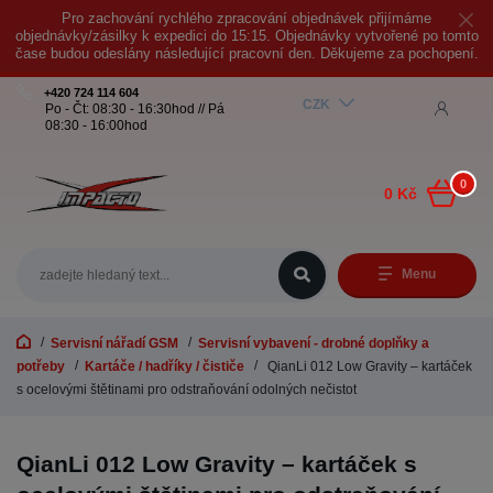
Pro zachování rychlého zpracování objednávek přijímáme
objednávky/zásilky k expedici do 15:15. Objednávky vytvořené po tomto
čase budou odeslány následující pracovní den. Děkujeme za pochopení.
+420 724 114 604
CZK
Po - Čt: 08:30 - 16:30hod // Pá
08:30 - 16:00hod
0
0 Kč
Menu
Servisní nářadí GSM
Servisní vybavení - drobné doplňky a
potřeby
Kartáče / hadříky / čističe
QianLi 012 Low Gravity – kartáček
s ocelovými štětinami pro odstraňování odolných nečistot
QianLi 012 Low Gravity – kartáček s