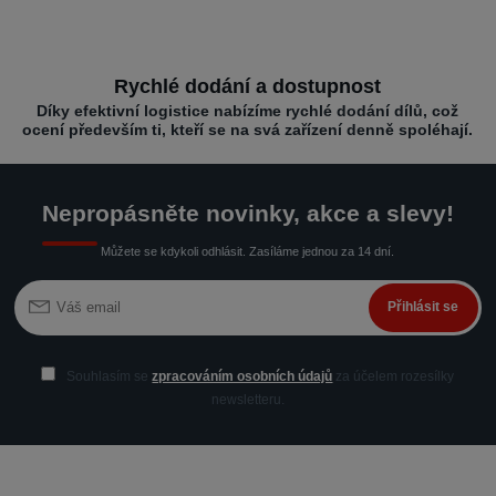
Rychlé dodání a dostupnost
Díky efektivní logistice nabízíme rychlé dodání dílů, což
ocení především ti, kteří se na svá zařízení denně spoléhají.
Nepropásněte novinky, akce a slevy!
Můžete se kdykoli odhlásit. Zasíláme jednou za 14 dní.
Přihlásit se
Souhlasím se
zpracováním osobních údajů
za účelem rozesílky
newsletteru.