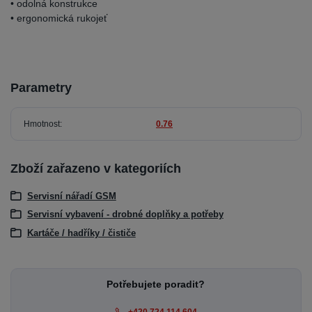
• odolná konstrukce
• ergonomická rukojeť
Parametry
Hmotnost
0.76
Zboží zařazeno v kategoriích
Servisní nářadí GSM
Servisní vybavení - drobné doplňky a potřeby
Kartáče / hadříky / čističe
Potřebujete poradit?
+420 724 114 604