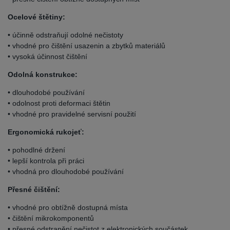
Ocelové štětiny:
• účinně odstraňují odolné nečistoty
• vhodné pro čištění usazenin a zbytků materiálů
• vysoká účinnost čištění
Odolná konstrukce:
• dlouhodobé používání
• odolnost proti deformaci štětin
• vhodné pro pravidelné servisní použití
Ergonomická rukojeť:
• pohodlné držení
• lepší kontrola při práci
• vhodná pro dlouhodobé používání
Přesné čištění:
• vhodné pro obtížně dostupná místa
• čištění mikrokomponentů
• přesné odstranění nečistot z elektronických součástek