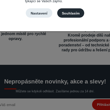
týkající se Vašich zájmů.
Nastavení
Souhlasím
výběr a kompatibilita
Profesionální a o
podpora
íly pro různé mobilní značky
a jednom místě pro rychlé
Kromě prodeje dílů na
opravy.
profesionální podporu a
poradenství – od technick
rady pro údržbu a řešení 
Nepropásněte novinky, akce a slevy!
Můžete se kdykoli odhlásit. Zasíláme jednou za 14 dní.
Přihlási