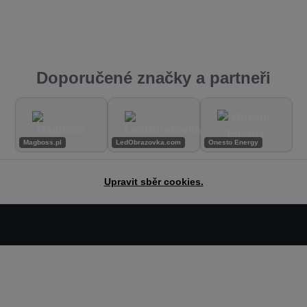
Doporučené značky a partneři
Magboss.pl
LedObrazovka.com
Onesto Energy
Upravit sběr cookies.