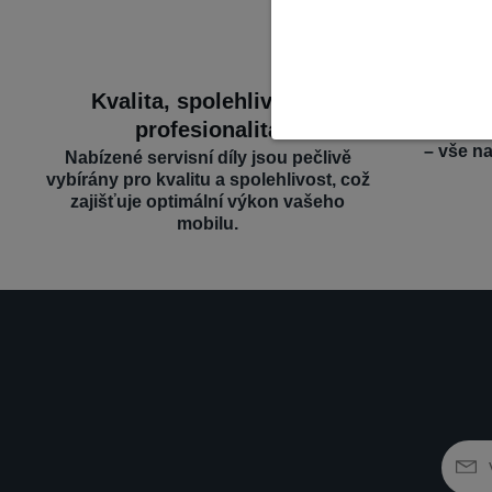
Kvalita, spolehlivost a
Široký 
profesionalita
Nabízíme d
– vše n
Nabízené servisní díly jsou pečlivě
vybírány pro kvalitu a spolehlivost, což
zajišťuje optimální výkon vašeho
mobilu.