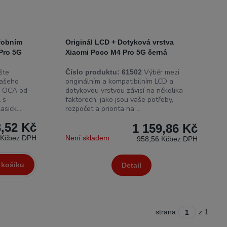
ofobním
Originál LCD + Dotyková vrstva
Pro 5G
Xiaomi Poco M4 Pro 5G černá
te
Výběr mezi
Číslo produktu:
61502
vašeho
originálním a kompatibilním LCD a
ky OCA od
dotykovou vrstvou závisí na několika
 s
faktorech, jako jsou vaše potřeby,
sick...
rozpočet a priorita na ...
3,52 Kč
1 159,86 Kč
 Kč
bez DPH
Není skladem
958,56 Kč
bez DPH
 košíku
Detail
strana
z 1