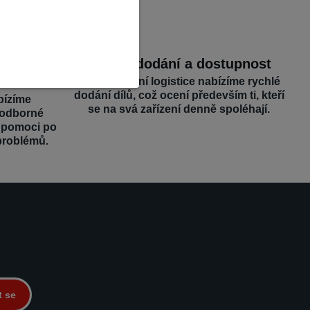
dborná
Rychlé dodání a dostupnost
Díky efektivní logistice nabízíme rychlé
dodání dílů, což ocení především ti, kteří
bízíme
se na svá zařízení denně spoléhají.
 odborné
é pomoci po
problémů.
t se