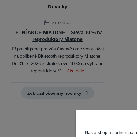
Novinky
23.07.2026
LETNÍ AKCE MIATONE – Sleva 10 % na
reproduktory Miatone
Připravili jsme pro vás časově omezenou akci
na oblíbené Bluetooth reproduktory Miatone.
Do 31. 7. 2026 získáte slevu 10 % na vybrané
reproduktory Mi...
číst celé
Zobrazit všechny novinky
Náš e-shop a partneři pot