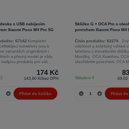
 deska s USB nabíjecím
Sklíčko G + OCA Pro s ole
rem Xiaomi Poco M4 Pro 5G
povrchem Xiaomi Poco M4 
Kompletní
Zvýš
oduktu:
67142
Číslo produktu:
62274
ceNabíjecí konektory jsou k
odolnost a estetický vzhled 
 ve variantách originálních i
telefonu s inovativními sklíč
ilních a přesný model je vždy
Musttby, OCA Xuanhou, OCA
 nadpisu produktu pro váš ...
oleofobním povrchem, OCA kla
174 Kč
8
 2
Skladem 9
143,80 Kč
bez DPH
69,02
Přidat do košíku
Přidat do