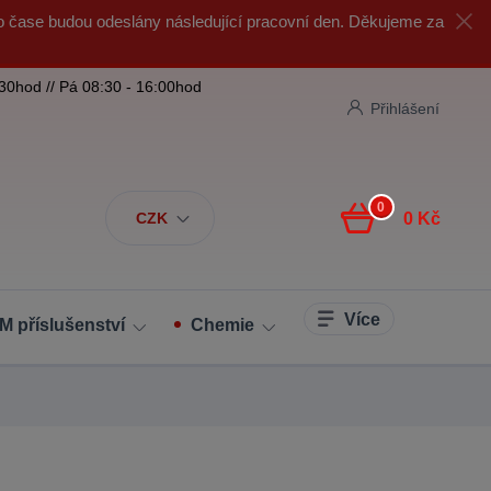
o čase budou odeslány následující pracovní den. Děkujeme za
:30hod // Pá 08:30 - 16:00hod
Přihlášení
0
CZK
0 Kč
Více
M příslušenství
Chemie