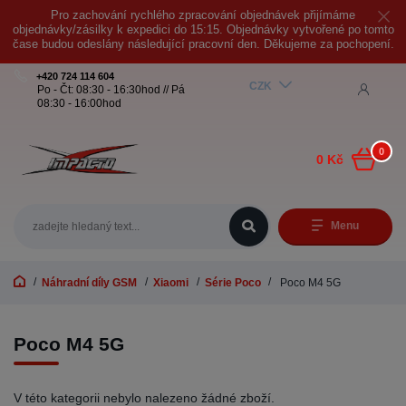
Pro zachování rychlého zpracování objednávek přijímáme
objednávky/zásilky k expedici do 15:15. Objednávky vytvořené po tomto
čase budou odeslány následující pracovní den. Děkujeme za pochopení.
+420 724 114 604
CZK
Po - Čt: 08:30 - 16:30hod // Pá
08:30 - 16:00hod
0
0 Kč
Menu
Náhradní díly GSM
Xiaomi
Série Poco
Poco M4 5G
Poco M4 5G
V této kategorii nebylo nalezeno žádné zboží.