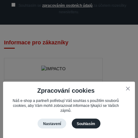
Souhlasím se
zpracováním osobních údajů
za účelem rozesílky
newsletteru.
Informace pro zákazníky
IMPACTO – Ingrid Kaczorová
Zpracování cookies
Nerudova 468
Náš e-shop a partneři potřebují Váš souhlas s použitím souborů
735 81 Bohumín – Nový Bohumín
cookies, aby Vám mohli zobrazovat informace týkající se Vašich
zájmů.
Česká republika
Nastavení
Souhlasím
Pracovní doba
Po – Čt: 08:30 – 16:30