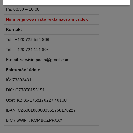
Pá: 08:30 – 16:00
Není příjmové místo reklamací ani vratek
Kontakt
Tel.: +420 723 554 966
Tel.: +420 724 114 604
E-mail: servisimpacto@gmail.com
Fakturační údaje
IČ: 73302431
DIČ: CZ7858155151
Účet: KB 35-1758170227 / 0100
IBAN: CZ6901000000351758170227
BIC / SWIFT: KOMBCZPPXXX