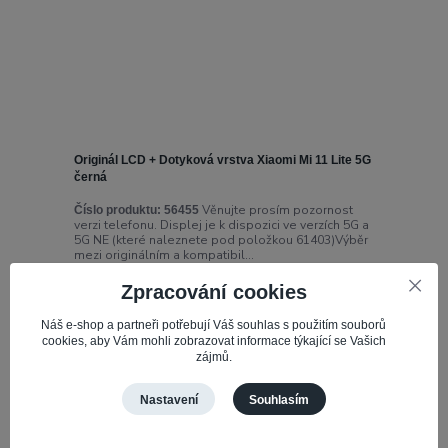
Originál LCD + Dotyková vrstva Xiaomi Mi 11 Lite 5G
černá
Věnujte prosím pozornost
Číslo produktu:
56455
verzi telefonu. Displej je k dispozici ve verzích 5G a
5G NE (které naleznete pod položkou 61403)Výběr
mezi originálním a kompatibil...
1 441,04 Kč
Zpracování cookies
Není skladem
1 190,94 Kč
bez DPH
Náš e-shop a partneři potřebují Váš souhlas s použitím souborů
cookies, aby Vám mohli zobrazovat informace týkající se Vašich
Detail
zájmů.
Nastavení
Souhlasím
strana
z 1