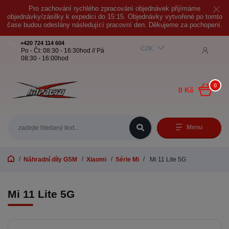
Pro zachování rychlého zpracování objednávek přijímáme
objednávky/zásilky k expedici do 15:15. Objednávky vytvořené po tomto
čase budou odeslány následující pracovní den. Děkujeme za pochopení.
+420 724 114 604
CZK
Po - Čt: 08:30 - 16:30hod // Pá
08:30 - 16:00hod
0
0 Kč
Menu
Náhradní díly GSM
Xiaomi
Série Mi
Mi 11 Lite 5G
Mi 11 Lite 5G