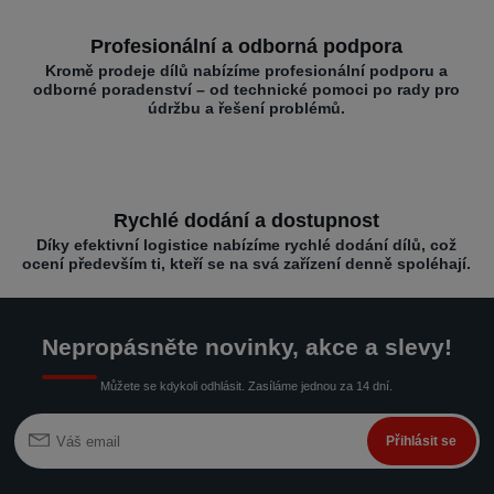
Profesionální a odborná podpora
Kromě prodeje dílů nabízíme profesionální podporu a
odborné poradenství – od technické pomoci po rady pro
údržbu a řešení problémů.
Rychlé dodání a dostupnost
Díky efektivní logistice nabízíme rychlé dodání dílů, což
ocení především ti, kteří se na svá zařízení denně spoléhají.
Nepropásněte novinky, akce a slevy!
Můžete se kdykoli odhlásit. Zasíláme jednou za 14 dní.
Přihlásit se