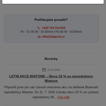
Potřebujete poradit?
+420 724 114 604
Po - Čt: 08:30 - 16:30hod // Pá 08:30 - 16:00hod
info@impacto.cz
Novinky
23.07.2026
LETNÍ AKCE MIATONE – Sleva 10 % na reproduktory
Miatone
Připravili jsme pro vás časově omezenou akci na oblíbené Bluetooth
reproduktory Miatone. Do 31. 7. 2026 získáte slevu 10 % na vybrané
reproduktory Mi...
číst celé