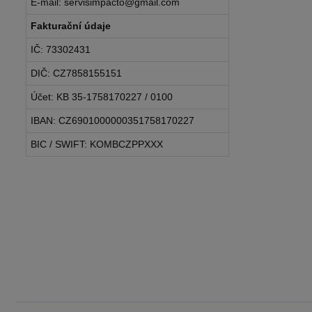
E-mail: servisimpacto@gmail.com
Fakturační údaje
IČ: 73302431
DIČ: CZ7858155151
Účet: KB 35-1758170227 / 0100
IBAN: CZ6901000000351758170227
BIC / SWIFT: KOMBCZPPXXX