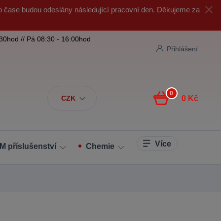
o čase budou odeslány následující pracovní den. Děkujeme za
:30hod // Pá 08:30 - 16:00hod
Přihlášení
0
CZK
0 Kč
Více
M příslušenství
Chemie