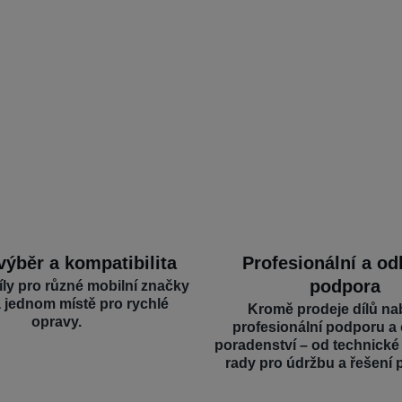
výběr a kompatibilita
Profesionální a o
podpora
íly pro různé mobilní značky
a jednom místě pro rychlé
Kromě prodeje dílů na
opravy.
profesionální podporu a
poradenství – od technick
rady pro údržbu a řešení 