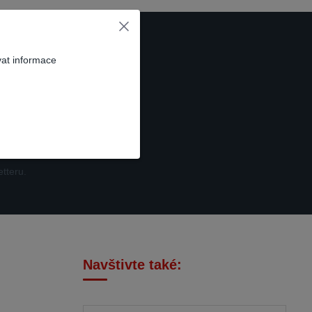
vat informace
t se
tteru.
Navštivte také: