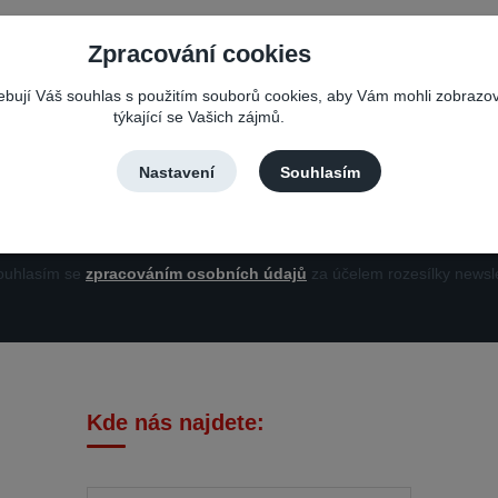
Zpracování cookies
Nepropásněte novinky, akce a slevy!
řebují Váš souhlas s použitím souborů cookies, aby Vám mohli zobrazo
týkající se Vašich zájmů.
Můžete se kdykoli odhlásit. Zasíláme jednou za 14 dní.
Nastavení
Souhlasím
Přihlási
uhlasím se
zpracováním osobních údajů
za účelem rozesílky newsle
Kde nás najdete: