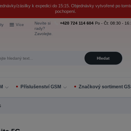
ednávky/zásilky k expedici do 15:15. Objednávky vytvořené po tomt
pochopení.
Nevíte si
+420 724 114 604
Po - Čt: 08:30 - 16
ty
Více
rady?
Zavolejte.
Hledat
SM
Příslušenství GSM
Značkový sortiment GS
G