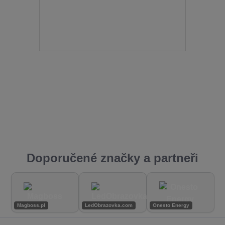
Doporučené značky a partneři
Magboss.pl
LedObrazovka.com
Onesto Energy