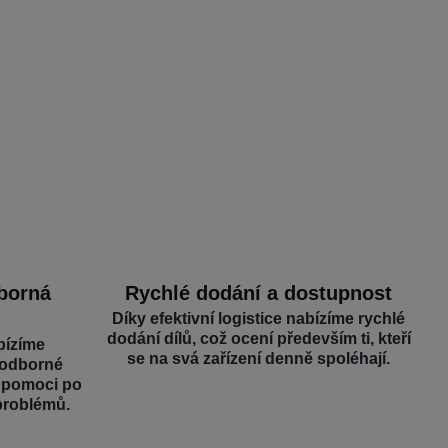
dborná
Rychlé dodání a dostupnost
Díky efektivní logistice nabízíme rychlé
dodání dílů, což ocení především ti, kteří
bízíme
se na svá zařízení denně spoléhají.
 odborné
é pomoci po
problémů.