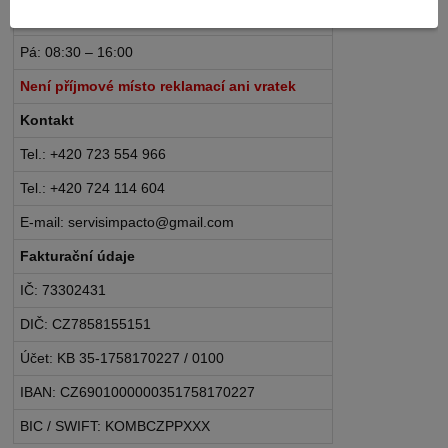
Po – Čt: 08:30 – 16:30
Pá: 08:30 – 16:00
Není příjmové místo reklamací ani vratek
Kontakt
Tel.: +420 723 554 966
Tel.: +420 724 114 604
E-mail: servisimpacto@gmail.com
Fakturační údaje
IČ: 73302431
DIČ: CZ7858155151
Účet: KB 35-1758170227 / 0100
IBAN: CZ6901000000351758170227
BIC / SWIFT: KOMBCZPPXXX