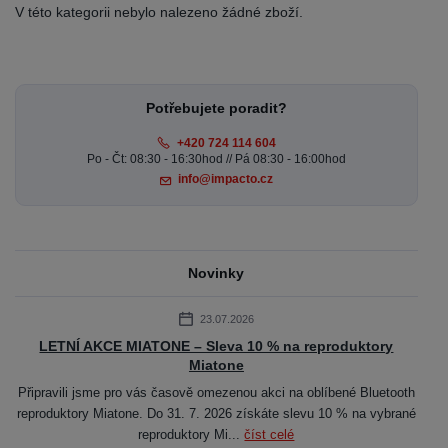
V této kategorii nebylo nalezeno žádné zboží.
Potřebujete poradit?
+420 724 114 604
Po - Čt: 08:30 - 16:30hod // Pá 08:30 - 16:00hod
info@impacto.cz
Novinky
23.07.2026
LETNÍ AKCE MIATONE – Sleva 10 % na reproduktory
Miatone
Připravili jsme pro vás časově omezenou akci na oblíbené Bluetooth
reproduktory Miatone. Do 31. 7. 2026 získáte slevu 10 % na vybrané
reproduktory Mi...
číst celé