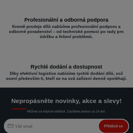
Profesionální a odborná podpora
Kromě prodeje dílů nabízíme profesionální podporu a
odborné poradenství – od technické pomoci po rady pro
údržbu a řešení problémů.
Rychlé dodání a dostupnost
Díky efektivní logistice nabízíme rychlé dodání dílů, což
ocení především ti, kteří se na svá zařízení denně spoléhají.
Nepropásněte novinky, akce a slevy!
Můžete se kdykoli odhlásit. Zasíláme jednou za 14 dní.
Přihlásit se