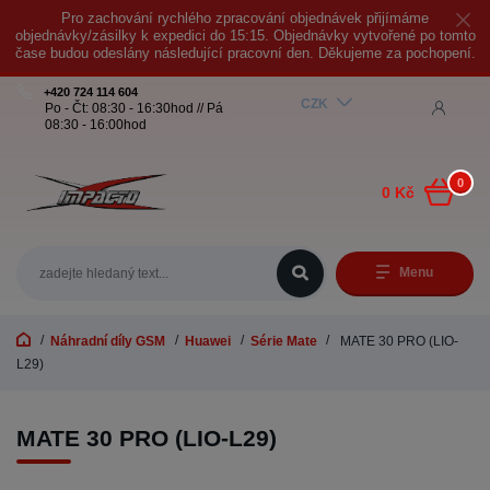
Pro zachování rychlého zpracování objednávek přijímáme
objednávky/zásilky k expedici do 15:15. Objednávky vytvořené po tomto
čase budou odeslány následující pracovní den. Děkujeme za pochopení.
+420 724 114 604
CZK
Po - Čt: 08:30 - 16:30hod // Pá
08:30 - 16:00hod
0
0 Kč
Menu
Náhradní díly GSM
Huawei
Série Mate
MATE 30 PRO (LIO-
L29)
MATE 30 PRO (LIO-L29)