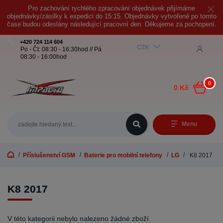
Pro zachování rychlého zpracování objednávek přijímáme
objednávky/zásilky k expedici do 15:15. Objednávky vytvořené po tomto
čase budou odeslány následující pracovní den. Děkujeme za pochopení.
+420 724 114 604
CZK
Po - Čt: 08:30 - 16:30hod // Pá
08:30 - 16:00hod
0
0 Kč
Menu
Příslušenství GSM
Baterie pro mobilní telefony
LG
K8 2017
K8 2017
V této kategorii nebylo nalezeno žádné zboží.