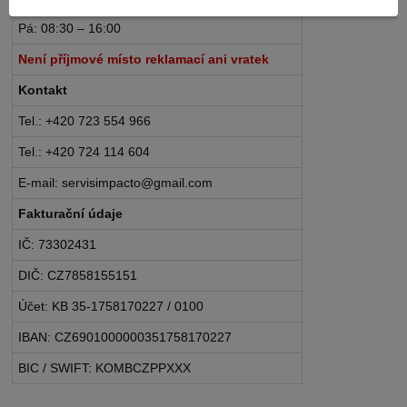
Pá: 08:30 – 16:00
Není příjmové místo reklamací ani vratek
Kontakt
Tel.: +420 723 554 966
Tel.: +420 724 114 604
E-mail: servisimpacto@gmail.com
Fakturační údaje
IČ: 73302431
DIČ: CZ7858155151
Účet: KB 35-1758170227 / 0100
IBAN: CZ6901000000351758170227
BIC / SWIFT: KOMBCZPPXXX