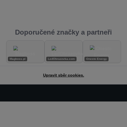
Doporučené značky a partneři
Magboss.pl
LedObrazovka.com
Onesto Energy
Upravit sběr cookies.