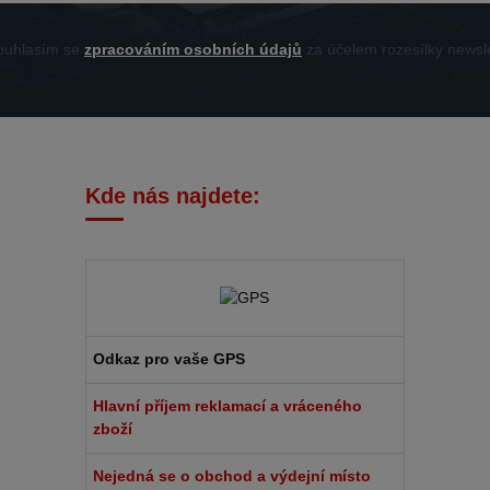
uhlasím se
zpracováním osobních údajů
za účelem rozesílky newsle
Kde nás najdete:
Odkaz pro vaše GPS
Hlavní příjem reklamací a vráceného
zboží
Nejedná se o obchod a výdejní místo