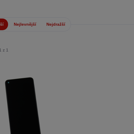
ší
Nejlevnější
Nejdražší
1 z 1