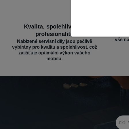
Kvalita, spolehlivost a
Široký 
profesionalita
Nabízíme d
– vše n
Nabízené servisní díly jsou pečlivě
vybírány pro kvalitu a spolehlivost, což
zajišťuje optimální výkon vašeho
mobilu.