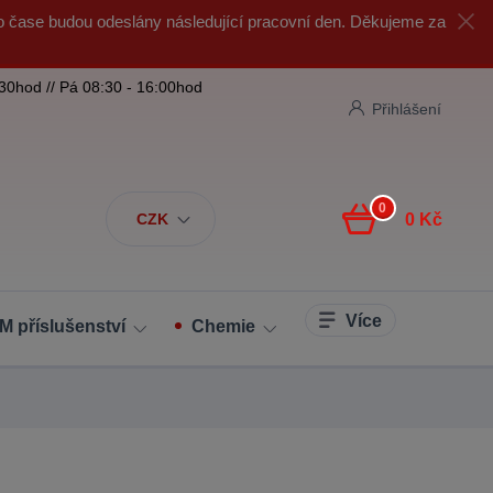
o čase budou odeslány následující pracovní den. Děkujeme za
:30hod // Pá 08:30 - 16:00hod
Přihlášení
0
CZK
0 Kč
Více
M příslušenství
Chemie