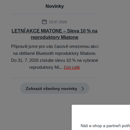
Novinky
23.07.2026
LETNÍ AKCE MIATONE – Sleva 10 % na
reproduktory Miatone
Připravili jsme pro vás časově omezenou akci
na oblíbené Bluetooth reproduktory Miatone.
Do 31. 7. 2026 získáte slevu 10 % na vybrané
reproduktory Mi...
číst celé
Zobrazit všechny novinky
Náš e-shop a partneři pot