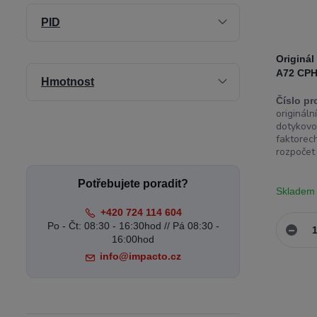
PID
Originá
A72 CPH
Hmotnost
Číslo pr
originál
dotykovo
faktorech
rozpočet 
Potřebujete poradit?
Skladem
+420 724 114 604
Po - Čt: 08:30 - 16:30hod // Pá 08:30 -
16:00hod
info@impacto.cz