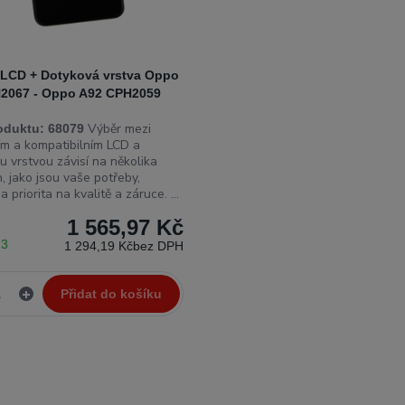
l LCD + Dotyková vrstva Oppo
2067 - Oppo A92 CPH2059
Výběr mezi
oduktu:
68079
ním a kompatibilním LCD a
u vrstvou závisí na několika
, jako jsou vaše potřeby,
a priorita na kvalitě a záruce. ...
1 565,97 Kč
 3
1 294,19 Kč
bez DPH
Přidat do košíku