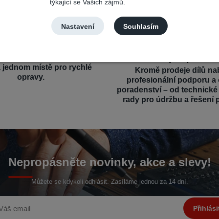
týkající se Vašich zájmů.
Nastavení
Souhlasím
výběr a kompatibilita
Profesionální a o
podpora
íly pro různé mobilní značky
a jednom místě pro rychlé
Kromě prodeje dílů na
opravy.
profesionální podporu a
poradenství – od technick
rady pro údržbu a řešení 
Nepropásněte novinky, akce a slevy!
Můžete se kdykoli odhlásit. Zasíláme jednou za 14 dní.
Přihlási