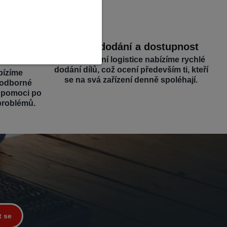
dborná
Rychlé dodání a dostupnost
Díky efektivní logistice nabízíme rychlé
dodání dílů, což ocení především ti, kteří
bízíme
se na svá zařízení denně spoléhají.
 odborné
é pomoci po
problémů.
t se