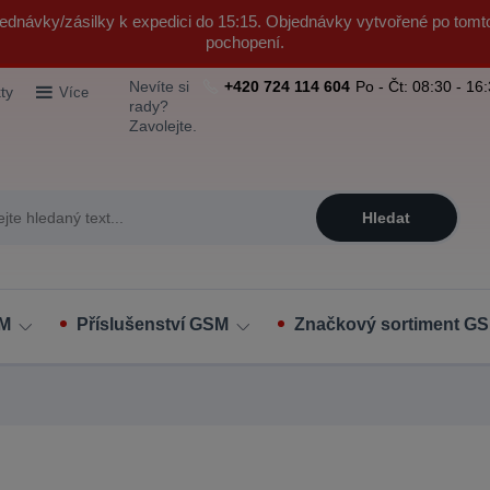
ednávky/zásilky k expedici do 15:15. Objednávky vytvořené po tomt
pochopení.
Nevíte si
+420 724 114 604
Po - Čt: 08:30 - 16
ty
Více
rady?
Zavolejte.
Hledat
SM
Příslušenství GSM
Značkový sortiment GS