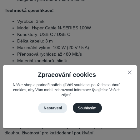
Technická specifikace:
Výrobce: 3mk
Model: Hyper Cable N-SERIES 100W
Konektory: USB-C / USB-C
Délka kabelu: 3 m
Maximální výkon: 100 W (20 V / 5 A)
Přenosová rychlost: až 480 Mb/s
Materiál konektorů: hliník
Oplet: nylon
Zpracování cookies
Barva: černá
Obsah balení:
Náš e-shop a partneři potřebují Váš souhlas s použitím souborů
cookies, aby Vám mohli zobrazovat informace týkající se Vašich
zájmů.
1× kabel 3mk Hyper Cable N-SERIES USB-C / USB-C 100
W, 3 m
Nastavení
Souhlasím
3mk Hyper Cable N-SERIES 100W
je ideální volbou pro
uživatele, kteří hledají výkonný, odolný a kvalitně zpracovaný
kabel s podporou rychlého nabíjení, spolehlivým přenosem dat a
dlouhou životností pro každodenní používání.