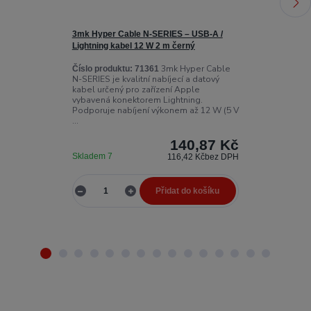
3mk Hyper Cable N-SERIES – USB-A /
3mk Hyper Cab
Lightning kabel 12 W 2 m černý
Lightning kabe
3mk Hyper Cable
Číslo produktu:
71361
Číslo produktu
N-SERIES je kvalitní nabíjecí a datový
N-SERIES je kva
kabel určený pro zařízení Apple
kabel určený p
vybavená konektorem Lightning.
vybavená kone
Podporuje nabíjení výkonem až 12 W (5 V
podpoře rychlé
...
140,87 Kč
Skladem 7
Skladem 8
116,42 Kč
bez DPH
Přidat do košíku