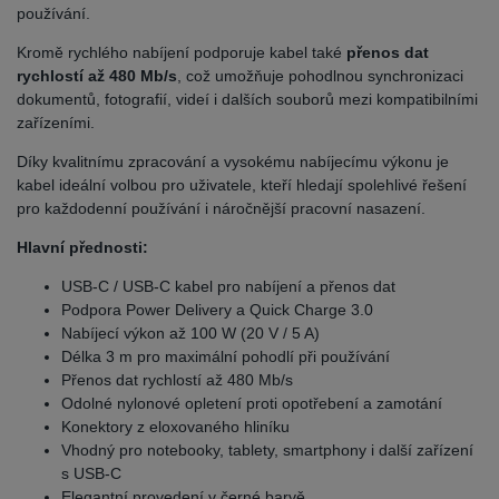
používání.
Kromě rychlého nabíjení podporuje kabel také
přenos dat
rychlostí až 480 Mb/s
, což umožňuje pohodlnou synchronizaci
dokumentů, fotografií, videí i dalších souborů mezi kompatibilními
zařízeními.
Díky kvalitnímu zpracování a vysokému nabíjecímu výkonu je
kabel ideální volbou pro uživatele, kteří hledají spolehlivé řešení
pro každodenní používání i náročnější pracovní nasazení.
Hlavní přednosti:
USB-C / USB-C kabel pro nabíjení a přenos dat
Podpora Power Delivery a Quick Charge 3.0
Nabíjecí výkon až 100 W (20 V / 5 A)
Délka 3 m pro maximální pohodlí při používání
Přenos dat rychlostí až 480 Mb/s
Odolné nylonové opletení proti opotřebení a zamotání
Konektory z eloxovaného hliníku
Vhodný pro notebooky, tablety, smartphony i další zařízení
s USB-C
Elegantní provedení v černé barvě