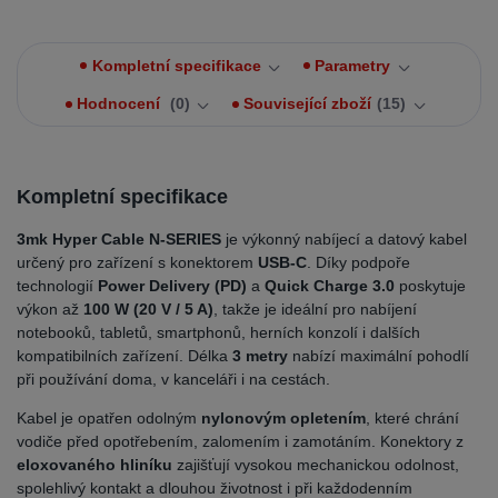
Kompletní specifikace
Parametry
Hodnocení
0
Související zboží
15
Kompletní specifikace
3mk Hyper Cable N-SERIES
je výkonný nabíjecí a datový kabel
určený pro zařízení s konektorem
USB-C
. Díky podpoře
technologií
Power Delivery (PD)
a
Quick Charge 3.0
poskytuje
výkon až
100 W (20 V / 5 A)
, takže je ideální pro nabíjení
notebooků, tabletů, smartphonů, herních konzolí i dalších
kompatibilních zařízení. Délka
3 metry
nabízí maximální pohodlí
při používání doma, v kanceláři i na cestách.
Kabel je opatřen odolným
nylonovým opletením
, které chrání
vodiče před opotřebením, zalomením i zamotáním. Konektory z
eloxovaného hliníku
zajišťují vysokou mechanickou odolnost,
spolehlivý kontakt a dlouhou životnost i při každodenním