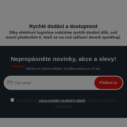
Rychlé dodání a dostupnost
Díky efektivní logistice nabízíme rychlé dodání dílů, což
ocení především ti, kteří se na svá zařízení denně spoléhají.
Nepropásněte novinky, akce a slevy!
Můžete se kdykoli odhlásit. Zasíláme jednou za 14 dní.
Přihlásit se
Souhlasím se
zpracováním osobních údajů
za účelem rozesílky
newsletteru.