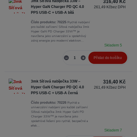
3mk Síťová nabíječka 33W –
316,40 Kč
Hyper GaN Charger PD QC 4.0
261,49 Kč
bez DPH
PPS USB-C + USB-A bílá
Rychlé nabíjení
Číslo produktu:
70225
pro každé zařízení Síťová nabíječka 3mk
Hyper GaN PD Charger 33W™ je
navržena jako univerzální a spolehlivý
zdroj energie pro moderní elektron...
Skladem 5
Přidat do košíku
3mk Síťová nabíječka 33W –
316,40 Kč
Hyper GaN Charger PD QC 4.0
261,49 Kč
bez DPH
PPS USB-C + USB-A černá
Rychlé a
Číslo produktu:
70226
univerzální nabíjení pro každé zařízení
Síťová nabíječka 3mk Hyper GaN PD
Charger 33W™ je navržena jako
spolehlivé řešení pro rychlé, bezpečné a
efek...
Skladem 7