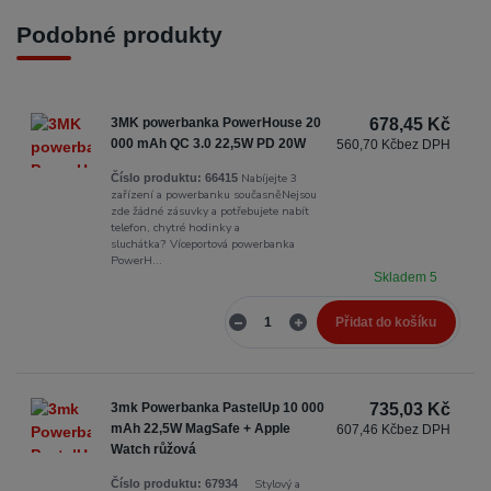
Podobné produkty
3MK powerbanka PowerHouse 20
678,45 Kč
000 mAh QC 3.0 22,5W PD 20W
560,70 Kč
bez DPH
Nabíjejte 3
Číslo produktu:
66415
zařízení a powerbanku současněNejsou
zde žádné zásuvky a potřebujete nabít
telefon, chytré hodinky a
sluchátka? Víceportová powerbanka
PowerH...
Skladem 5
Přidat do košíku
3mk Powerbanka PastelUp 10 000
735,03 Kč
mAh 22,5W MagSafe + Apple
607,46 Kč
bez DPH
Watch růžová
Stylový a
Číslo produktu:
67934