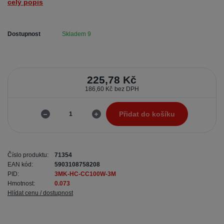
celý popis
Dostupnost
Skladem 9
225,78 Kč
186,60 Kč
bez DPH
Přidat do košíku
Číslo produktu:
71354
EAN kód:
5903108758208
PID:
3MK-HC-CC100W-3M
Hmotnost:
0.073
Hlídat cenu / dostupnost