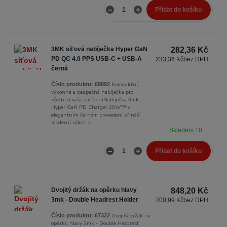
Přidat do košíku
3MK síťová nabíječka Hyper GaN
282,36 Kč
PD QC 4.0 PPS USB-C + USB-A
233,36 Kč
bez DPH
černá
Kompaktní,
Číslo produktu:
69892
výkonná a bezpečná nabíječka pro
všechna vaše zařízeníNabíječka 3mk
Hyper GaN PD Charger 20W™ v
elegantním černém provedení přináší
moderní výkon v...
Skladem 10
Přidat do košíku
Dvojitý držák na opěrku hlavy
848,20 Kč
3mk - Double Headrest Holder
700,99 Kč
bez DPH
Dvojitý držák na
Číslo produktu:
67322
opěrku hlavy 3mk - Double Headrest