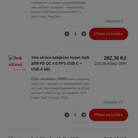
inteligentní způsob nabíjeníNabíjejte
více zařízení současně – bezdrátově i
pomocí USB kabelů.Kompatibilní s
technologií MagSafe...
Skladem 2
Přidat do košíku
3mk síťová nabíječka Hyper GaN
282,36 Kč
20W PD QC 4.0 PPS USB-C +
233,36 Kč
bez DPH
USB-A bílá
Malá nabíječka,
Číslo produktu:
69893
velká síla – bezpečné rychlonabíjení pro
váš svět technologiíZapomeňte na těžké,
pomalé a přehřívající se nabíječky.3mk
Hyper GaN Charger 20W ...
Skladem 21
Přidat do košíku