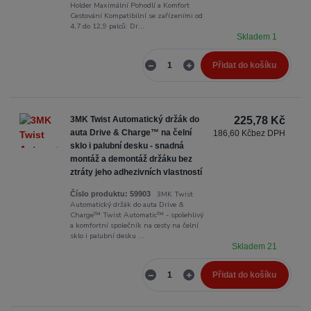
Holder Maximální Pohodlí a Komfort
Cestování Kompatibilní se zařízeními od
4,7 do 12,9 palců: Dr...
Skladem 1
Přidat do košíku
3MK Twist Automatický držák do
225,78 Kč
auta Drive & Charge™ na čelní
186,60 Kč
bez DPH
sklo i palubní desku - snadná
montáž a demontáž držáku bez
ztráty jeho adhezivních vlastností
3MK Twist
Číslo produktu:
59903
Automatický držák do auta Drive &
Charge™ Twist Automatic™ - spolehlivý
a komfortní společník na cesty na čelní
sklo i palubní desku ...
Skladem 21
Přidat do košíku