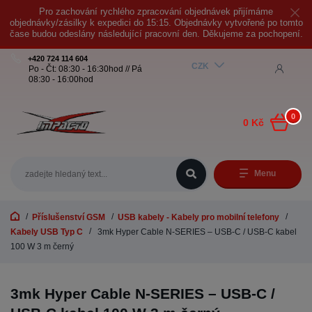
Pro zachování rychlého zpracování objednávek přijímáme
objednávky/zásilky k expedici do 15:15. Objednávky vytvořené po tomto
čase budou odeslány následující pracovní den. Děkujeme za pochopení.
+420 724 114 604
CZK
Po - Čt: 08:30 - 16:30hod // Pá
08:30 - 16:00hod
0
0 Kč
Menu
Příslušenství GSM
USB kabely - Kabely pro mobilní telefony
Kabely USB Typ C
3mk Hyper Cable N-SERIES – USB-C / USB-C kabel
100 W 3 m černý
3mk Hyper Cable N-SERIES – USB-C /