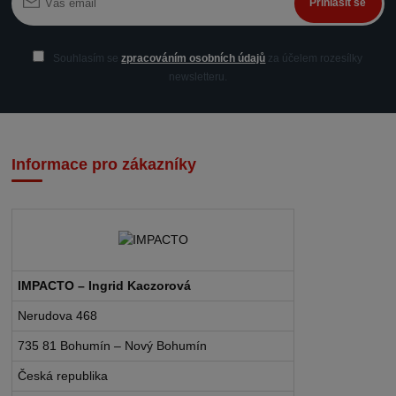
Přihlásit se
Souhlasím se
zpracováním osobních údajů
za účelem rozesílky
newsletteru.
Informace pro zákazníky
IMPACTO – Ingrid Kaczorová
Nerudova 468
735 81 Bohumín – Nový Bohumín
Česká republika