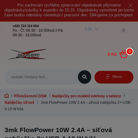
Pro zachování rychlého zpracování objednávek přijímáme
objednávky/zásilky k expedici do 15:15. Objednávky vytvořené po tomto
čase budou odeslány následující pracovní den. Děkujeme za pochopení.
+420 724 114 604
CZK
Po - Čt: 08:30 - 16:30hod // Pá
08:30 - 16:00hod
0
0 Kč
Menu
Příslušenství GSM
Nabíječky pro mobilní telefony a tablety
Nabíječky síťové
3mk FlowPower 10W 2.4A – síťová nabíječka 2× USB-
A 10 W bílá
3mk FlowPower 10W 2.4A – síťová