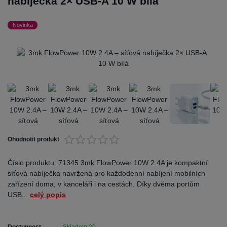
nabíječka 2× USB-A 10 W bílá
Novinka
Ohodnotit produkt
Číslo produktu: 71345 3mk FlowPower 10W 2.4A je kompaktní
síťová nabíječka navržená pro každodenní nabíjení mobilních
zařízení doma, v kanceláři i na cestách. Díky dvěma portům
USB...
celý popis
Dostupnost
Skladem 20