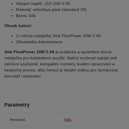
Vstupní napětí: 110–240 V AC
Materiál: nehořlavý plast (standard V0)
Barva: bílá
Obsah balení:
1× síťová nabíječka 3mk FlowPower 10W 2.4A
Uživatelská dokumentace
3mk FlowPower 10W 2.4A
je praktická a spolehlivá síťová
nabíječka pro každodenní použití. Nabízí možnost nabíjet dvě
zařízení současně, kompaktní rozměry, kvalitní zpracování a
bezpečný provoz, díky čemuž je ideální volbou pro domácnost,
kancelář i cestování.
Parametry
Hmotnost
0.01