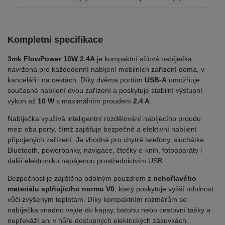
Kompletní specifikace
3mk FlowPower 10W 2.4A
je kompaktní síťová nabíječka
navržená pro každodenní nabíjení mobilních zařízení doma, v
kanceláři i na cestách. Díky dvěma portům
USB-A
umožňuje
současné nabíjení dvou zařízení a poskytuje stabilní výstupní
výkon až
10 W
s maximálním proudem
2,4 A
.
Nabíječka využívá inteligentní rozdělování nabíjecího proudu
mezi oba porty, čímž zajišťuje bezpečné a efektivní nabíjení
připojených zařízení. Je vhodná pro chytré telefony, sluchátka
Bluetooth, powerbanky, navigace, čtečky e-knih, fotoaparáty i
další elektroniku napájenou prostřednictvím USB.
Bezpečnost je zajištěna odolným pouzdrem z
nehořlavého
materiálu splňujícího normu V0
, který poskytuje vyšší odolnost
vůči zvýšeným teplotám. Díky kompaktním rozměrům se
nabíječka snadno vejde do kapsy, batohu nebo cestovní tašky a
nepřekáží ani v hůře dostupných elektrických zásuvkách.