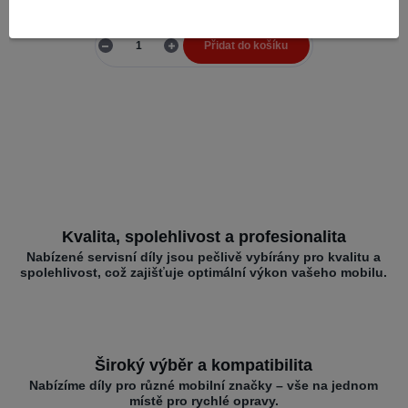
Skladem 11
97,73 Kč
bez DPH
Přidat do košíku
Kvalita, spolehlivost a profesionalita
Nabízené servisní díly jsou pečlivě vybírány pro kvalitu a
spolehlivost, což zajišťuje optimální výkon vašeho mobilu.
Široký výběr a kompatibilita
Nabízíme díly pro různé mobilní značky – vše na jednom
místě pro rychlé opravy.