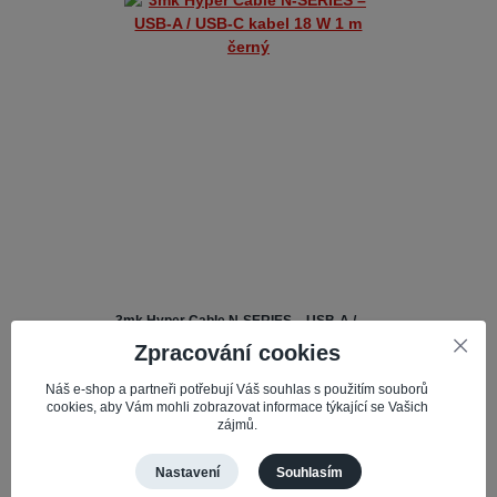
3mk Hyper Cable N-SERIES – USB-A /
USB-C kabel 18 W 1 m černý
Zpracování cookies
3mk Hyper Cable
Číslo produktu:
71358
Náš e-shop a partneři potřebují Váš souhlas s použitím souborů
N-SERIES je kvalitní nabíjecí a datový
cookies, aby Vám mohli zobrazovat informace týkající se Vašich
kabel určený pro zařízení vybavená
zájmů.
konektorem USB-C. Podporuje rychlé
nabíjení Quick Charge 3.0 s výkon...
Nastavení
Souhlasím
118,25 Kč