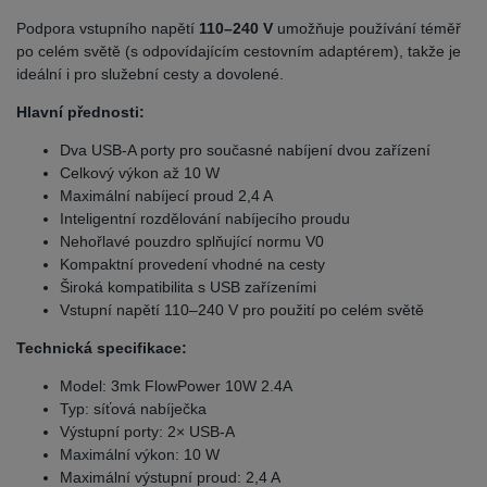
Podpora vstupního napětí
110–240 V
umožňuje používání téměř
po celém světě (s odpovídajícím cestovním adaptérem), takže je
ideální i pro služební cesty a dovolené.
Hlavní přednosti:
Dva USB-A porty pro současné nabíjení dvou zařízení
Celkový výkon až 10 W
Maximální nabíjecí proud 2,4 A
Inteligentní rozdělování nabíjecího proudu
Nehořlavé pouzdro splňující normu V0
Kompaktní provedení vhodné na cesty
Široká kompatibilita s USB zařízeními
Vstupní napětí 110–240 V pro použití po celém světě
Technická specifikace:
Model: 3mk FlowPower 10W 2.4A
Typ: síťová nabíječka
Výstupní porty: 2× USB-A
Maximální výkon: 10 W
Maximální výstupní proud: 2,4 A