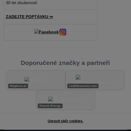
30 let zkušeností
ZADEJTE POPTÁVKU ⇒
Doporučené značky a partneři
Magboss.pl
LedObrazovka.com
Onesto Energy
Upravit sběr cookies.