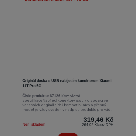
Originál deska s USB nabíjecím konektorem Xiaomi
11T Pro 5G
Kompletní
Číslo produktu:
67126
specifikaceNabíjecí konektory jsou k dispozici ve
variantách originálních i kompatibilních a přesný
model je vždy uveden v nadpisu produktu pro váš ...
319,46 Kč
Není skladem
264,02 Kč
bez DPH