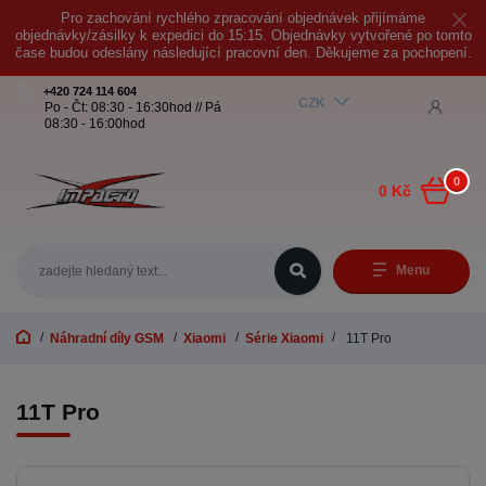
Pro zachování rychlého zpracování objednávek přijímáme
objednávky/zásilky k expedici do 15:15. Objednávky vytvořené po tomto
čase budou odeslány následující pracovní den. Děkujeme za pochopení.
+420 724 114 604
CZK
Po - Čt: 08:30 - 16:30hod // Pá
08:30 - 16:00hod
0
0 Kč
Menu
Náhradní díly GSM
Xiaomi
Série Xiaomi
11T Pro
11T Pro