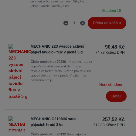
servisní práci s elektronikou. Díky tvaru
jehly / kužele umožňuje ma...
Skladem 18
Přidat do košíku
MECHANIC 223 vysoce aktivní
90,48 Kč
pájecí tavidlo - flux v pastě 5 g
74,78 Kč
bez DPH
MECHANIC 223
Číslo produktu:
70286
je profesionální vysoce aktivní pájecí
tavidlo ve formě pasty, určené pro servisní
opravy elektroniky a precizní pájení. Je
navrženo pro p...
Není skladem
Detail
MECHANIC C210MIX sada
257,52 Kč
pájecích hrotů 3 ks
212,83 Kč
bez DPH
Sada pájecích
Číslo produktu:
70132