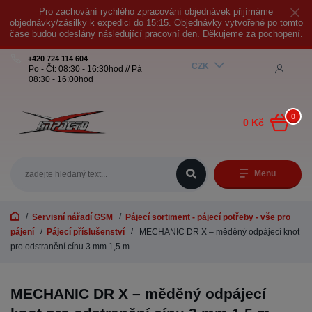
Pro zachování rychlého zpracování objednávek přijímáme
objednávky/zásilky k expedici do 15:15. Objednávky vytvořené po tomto
čase budou odeslány následující pracovní den. Děkujeme za pochopení.
+420 724 114 604
CZK
Po - Čt: 08:30 - 16:30hod // Pá
08:30 - 16:00hod
0
0 Kč
Menu
Servisní nářadí GSM
Pájecí sortiment - pájecí potřeby - vše pro
pájení
Pájecí příslušenství
MECHANIC DR X – měděný odpájecí knot
pro odstranění cínu 3 mm 1,5 m
MECHANIC DR X – měděný odpájecí