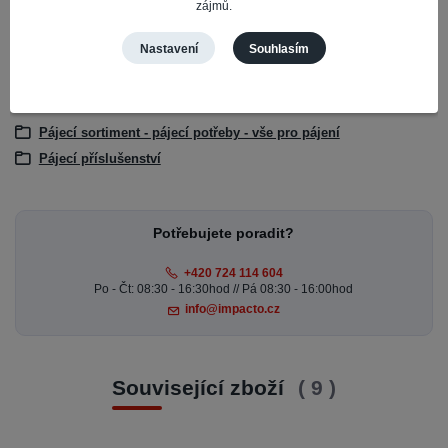
Hmotnost
0.025
zájmů.
Nastavení
Souhlasím
Zboží zařazeno v kategoriích
Servisní nářadí GSM
Pájecí sortiment - pájecí potřeby - vše pro pájení
Pájecí příslušenství
Potřebujete poradit?
+420 724 114 604
Po - Čt: 08:30 - 16:30hod // Pá 08:30 - 16:00hod
info@impacto.cz
Související zboží
9