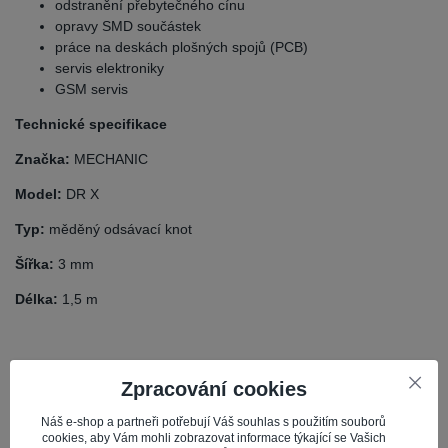
odstranění přebytečného cínu
opravy SMD součástek
práce na deskách plošných spojů (PCB)
servis elektroniky
GSM servis
Technické specifikace
Značka:
MECHANIC
Model:
DR X
Typ:
měděný odsávací knot
Šířka:
3 mm
Délka:
1,5 m
Zpracování cookies
Parametry
Náš e-shop a partneři potřebují Váš souhlas s použitím souborů
cookies, aby Vám mohli zobrazovat informace týkající se Vašich