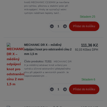
hrotů MECHANIC C210MIX je navržena
pro rychlou, přesnou a stabilní práci při
mikropájení. Hroty se vyznačují velmi
rychlým náběhem teploty, takž...
Skladem 25
Přidat do košíku
MECHANIC DR X – měděný
111,36 Kč
odpájecí knot pro odstranění cínu 2
92,03 Kč
bez DPH
mm 1,5 m
MECHANIC DR
Číslo produktu:
71311
X je měděný odsávací knot určený pro
rychlé a účinné odstranění přebytečného
cínu při pájecích a servisních pracích. Je
nepostradatelným ...
Skladem 6
Přidat do košíku