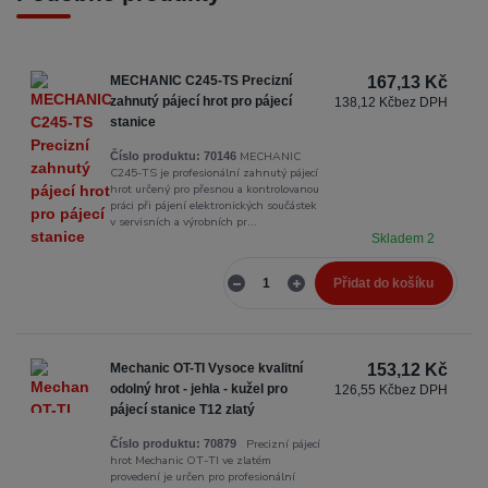
MECHANIC C245-TS Precizní
167,13 Kč
zahnutý pájecí hrot pro pájecí
138,12 Kč
bez DPH
stanice
MECHANIC
Číslo produktu:
70146
C245-TS je profesionální zahnutý pájecí
hrot určený pro přesnou a kontrolovanou
práci při pájení elektronických součástek
v servisních a výrobních pr...
Skladem 2
Přidat do košíku
Mechanic OT-TI Vysoce kvalitní
153,12 Kč
odolný hrot - jehla - kužel pro
126,55 Kč
bez DPH
pájecí stanice T12 zlatý
Precizní pájecí
Číslo produktu:
70879
hrot Mechanic OT-TI ve zlatém
provedení je určen pro profesionální