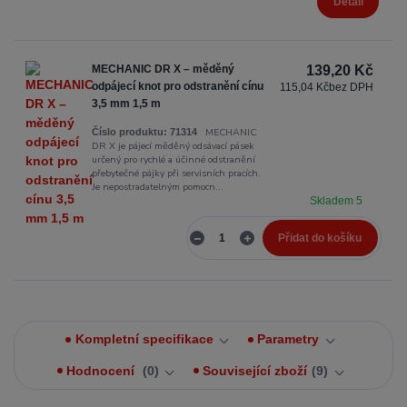
Detail
MECHANIC DR X – měděný
139,20 Kč
odpájecí knot pro odstranění cínu
115,04 Kč
bez DPH
3,5 mm 1,5 m
MECHANIC
Číslo produktu:
71314
DR X je pájecí měděný odsávací pásek
určený pro rychlé a účinné odstranění
přebytečné pájky při servisních pracích.
Je nepostradatelným pomocn...
Skladem 5
Přidat do košíku
Kompletní specifikace
Parametry
Hodnocení
0
Související zboží
9