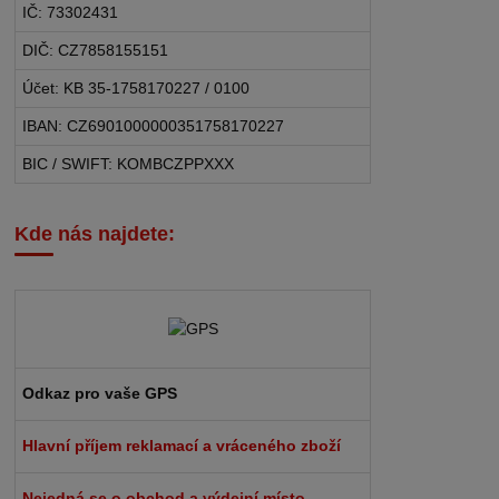
IČ: 73302431
DIČ: CZ7858155151
Účet: KB 35-1758170227 / 0100
IBAN: CZ6901000000351758170227
BIC / SWIFT: KOMBCZPPXXX
Kde nás najdete:
Odkaz pro vaše GPS
Hlavní příjem reklamací a vráceného zboží
Nejedná se o obchod a výdejní místo