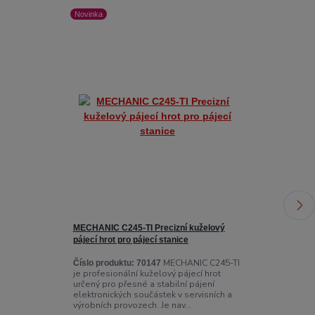
Novinka
Novinka
MECHANIC C245-TI Precizní kuželový
MECHANIC F-Po
pájecí hrot pro pájecí stanice
nabíjecí stan
servisy
MECHANIC C245-TI
Číslo produktu:
70147
je profesionální kuželový pájecí hrot
Číslo produktu
určený pro přesné a stabilní pájení
Power 6P je pr
elektronických součástek v servisních a
nabíjecí stani
výrobních provozech. Je nav...
pracoviště, G