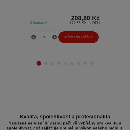
dílny, kde je 
208,80 Kč
Skladem 4
Skladem 8
172,56 Kč
bez DPH
Přidat do košíku
Kvalita, spolehlivost a profesionalita
Nabízené servisní díly jsou pečlivě vybírány pro kvalitu a
spolehlivost, což zajišťuje optimální výkon vašeho mobilu.