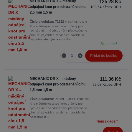
MECHANIC DR X – měděný
125,28 Kč
odpájecí knot pro odstranění cínu
103,54 Kč
bez DPH
2,5 mm 1,5 m
MECHANIC DR
Číslo produktu:
71312
X je měděný odsávací knot určený pro
rychlé a účinné odstranění přebytečného
cínu při pájecích a servisních pracích. Je
nepostradatelným pomocníke...
Skladem 6
Přidat do košíku
MECHANIC DR X – měděný
111,36 Kč
odpájecí knot pro odstranění cínu
92,03 Kč
bez DPH
1,5 mm 1,5 m
MECHANIC DR
Číslo produktu:
71309
X je měděný odsávací knot určený pro
rychlé a účinné odstranění přebytečného
cínu při pájecích a servisních pracích. Je
nepostradat...
Není skladem