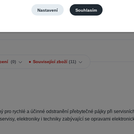
Nastavení
Souhlasím
 přesné odstraňování cínuMěděná pletenka
straňování přebytečné pájky z pájecích
cení
0
Související zboží
11
o rychlé a účinné odstranění přebytečné pájky při servisních
visy, elektroniky i techniky zabývající se opravami elektronic