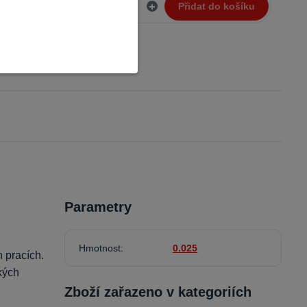
Přidat do košíku
43,14 Kč
bez DPH
Skladem 2
Parametry
Hmotnost
0.025
 pracích.
kých
Zboží zařazeno v kategoriích