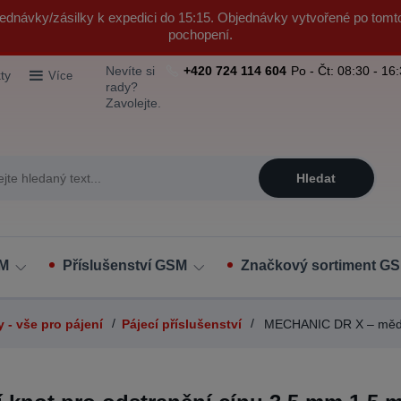
ednávky/zásilky k expedici do 15:15. Objednávky vytvořené po tomt
pochopení.
Nevíte si
+420 724 114 604
Po - Čt: 08:30 - 16
ty
Více
rady?
Zavolejte.
Hledat
SM
Příslušenství GSM
Značkový sortiment GS
y - vše pro pájení
Pájecí příslušenství
MECHANIC DR X – měděný