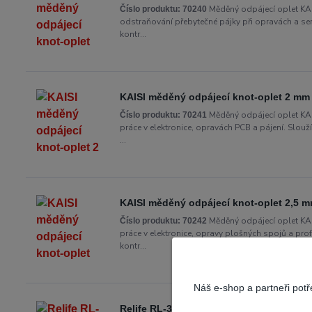
Měděný odpájecí oplet KAI
Číslo produktu:
70240
odstraňování přebytečné pájky při opravách a serv
kontr...
KAISI měděný odpájecí knot-oplet 2 mm 
Měděný odpájecí oplet KAIS
Číslo produktu:
70241
práce v elektronice, opravách PCB a pájení. Slo
...
KAISI měděný odpájecí knot-oplet 2,5 m
Měděný odpájecí oplet KAI
Číslo produktu:
70242
práce v elektronice, opravy plošných spojů a prof
kontr...
Náš e-shop a partneři pot
Relife RL-3515 Měděný knot pro odstra