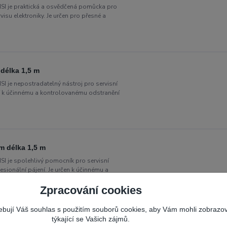
SI je praktická a osvědčená pomůcka pro
isu elektroniky. Je určen pro přesné a
délka 1,5 m
I je nepostradatelný nástroj pro servisní
uží k účinnému a kontrolovanému odstranění
m délka 1,5 m
SI je spolehlivý pomocník pro servisní
esionální pájení. Je určen k účinnému a
Zpracování cookies
řebují Váš souhlas s použitím souborů cookies, aby Vám mohli zobrazo
týkající se Vašich zájmů.
nění přebytečného cínu 3,5 mm ×