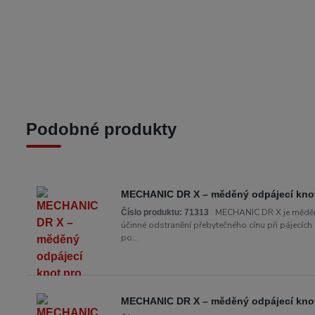
Podobné produkty
MECHANIC DR X – měděný odpájecí knot 
MECHANIC DR X je měděný 
Číslo produktu:
71313
účinné odstranění přebytečného cínu při pájecích
po...
MECHANIC DR X – měděný odpájecí knot 