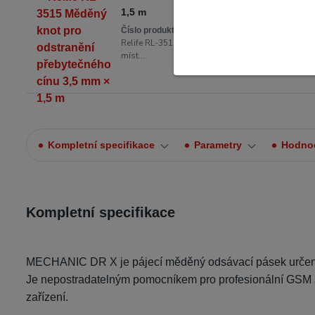
1,5 m
Profesionální nástroj pro
Číslo produktu:
57611
Relife RL-3515 je určena k rychlému a čistému od
míst....
Kompletní specifikace
Parametry
Hodno
Kompletní specifikace
MECHANIC DR X je pájecí měděný odsávací pásek určený pr
Je nepostradatelným pomocníkem pro profesionální GSM ser
zařízení.