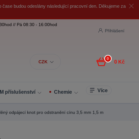
o čase budou odeslány následující pracovní den. Děkujeme za
:30hod // Pá 08:30 - 16:00hod
Přihlášení
0
CZK
0 Kč
Více
M příslušenství
Chemie
 odpájecí knot pro odstranění cínu 3,5 mm 1,5 m