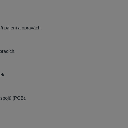
ři pájení a opravách.
pracích.
ek.
 spojů (PCB).