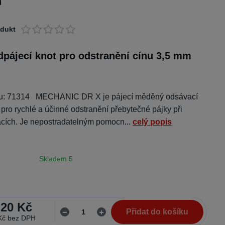
m
odukt
pájecí knot pro odstranění cínu 3,5 mm
tu: 71314 MECHANIC DR X je pájecí měděný odsávací
pro rychlé a účinné odstranění přebytečné pájky při
acích. Je nepostradatelným pomocn...
celý popis
Skladem 5
,20 Kč
Přidat do košíku
Kč
bez DPH