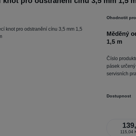
knot pro odstranění cínu 3,5 mm 1,5 
Ohodnotit pr
Měděný od
1,5 m
Číslo produk
pásek určený 
servisních pr
Dostupnost
139
115,04 