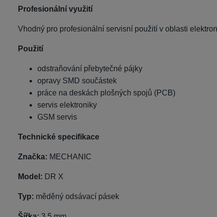
Profesionální využití
Vhodný pro profesionální servisní použití v oblasti elektron
Použití
odstraňování přebytečné pájky
opravy SMD součástek
práce na deskách plošných spojů (PCB)
servis elektroniky
GSM servis
Technické specifikace
Značka:
MECHANIC
Model:
DR X
Typ:
měděný odsávací pásek
Šířka:
3,5 mm