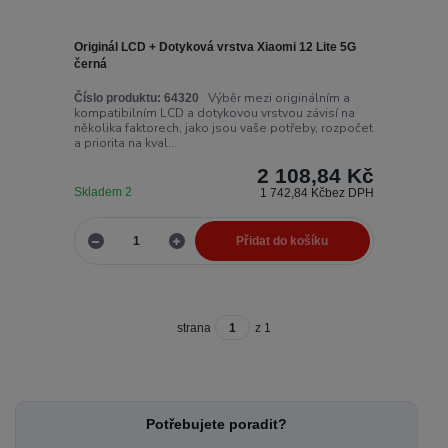
Originál LCD + Dotyková vrstva Xiaomi 12 Lite 5G
černá
Výběr mezi originálním a
Číslo produktu:
64320
kompatibilním LCD a dotykovou vrstvou závisí na
několika faktorech, jako jsou vaše potřeby, rozpočet
a priorita na kval...
2 108,84 Kč
Skladem 2
1 742,84 Kč
bez DPH
Přidat do košíku
strana
z 1
Potřebujete poradit?