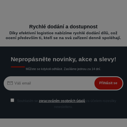
Rychlé dodání a dostupnost
Díky efektivní logistice nabízíme rychlé dodání dílů, což
ocení především ti, kteří se na svá zařízení denně spoléhají.
Nepropásněte novinky, akce a slevy!
Můžete se kdykoli odhlásit. Zasíláme jednou za 14 dní.
Přihlásit se
Souhlasím se
zpracováním osobních údajů
za účelem rozesílky
newsletteru.