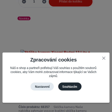
Přidat do košíku
Novinka
Zpracování cookies
Náš e-shop a partneři potřebují Váš souhlas s použitím souborů
cookies, aby Vám mohli zobrazovat informace týkající se Vašich
zájmů.
Nastavení
Souhlasím
Sklíčko kamery Xiaomi Redmi 12 Lite + montážní
lepící páska
Sklíčka kamery Naše
Číslo produktu:
66357
nabídka zahrnuje vysoce kvalitní sklíčka kamery,