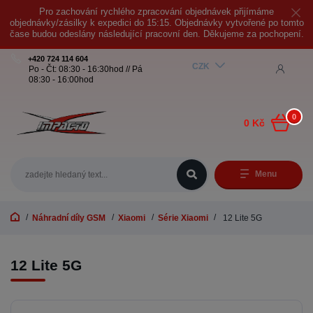
Pro zachování rychlého zpracování objednávek přijímáme
objednávky/zásilky k expedici do 15:15. Objednávky vytvořené po tomto
čase budou odeslány následující pracovní den. Děkujeme za pochopení.
+420 724 114 604
CZK
Po - Čt: 08:30 - 16:30hod // Pá
08:30 - 16:00hod
0
0 Kč
Menu
Náhradní díly GSM
Xiaomi
Série Xiaomi
12 Lite 5G
12 Lite 5G