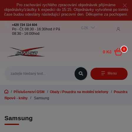
Pro zachování rychlého zpracování objednávek přijímáme
objednávky/zásilky k expedici do 15:15. Objednávky vytvořené po tomto
čase budou odeslány následující pracovní den. Děkujeme za pochopení.
+420 724 114 604
CZK
Po - Čt: 08:30 - 16:30hod // Pá
08:30 - 16:00hod
0
0 Kč
Menu
Příslušenství GSM
Obaly / Pouzdra na mobilní telefony
Pouzdra
flipové - knihy
Samsung
Samsung