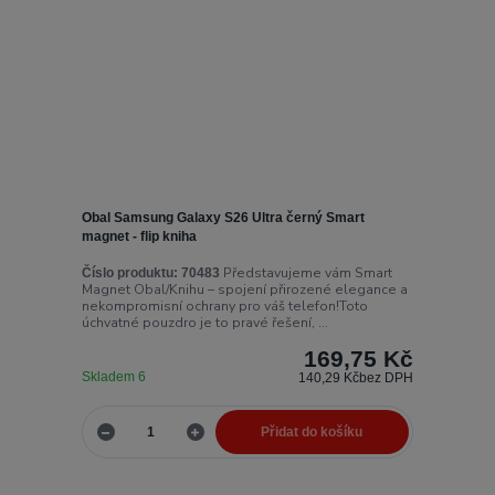
Obal Samsung Galaxy S26 Ultra černý Smart
magnet - flip kniha
Představujeme vám Smart
Číslo produktu:
70483
Magnet Obal/Knihu – spojení přirozené elegance a
nekompromisní ochrany pro váš telefon!Toto
úchvatné pouzdro je to pravé řešení, ...
169,75 Kč
Skladem 6
140,29 Kč
bez DPH
Přidat do košíku