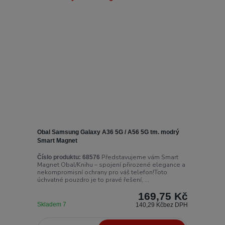
Obal Samsung Galaxy A36 5G / A56 5G tm. modrý
Smart Magnet
Představujeme vám Smart
Číslo produktu:
68576
Magnet Obal/Knihu – spojení přirozené elegance a
nekompromisní ochrany pro váš telefon!Toto
úchvatné pouzdro je to pravé řešení, ...
169,75 Kč
Skladem 7
140,29 Kč
bez DPH