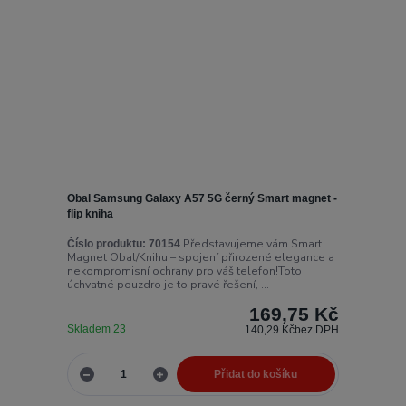
Obal Samsung Galaxy A57 5G černý Smart magnet -
flip kniha
Představujeme vám Smart
Číslo produktu:
70154
Magnet Obal/Knihu – spojení přirozené elegance a
nekompromisní ochrany pro váš telefon!Toto
úchvatné pouzdro je to pravé řešení, ...
169,75 Kč
Skladem 23
140,29 Kč
bez DPH
Přidat do košíku