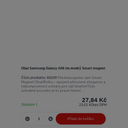
Obal Samsung Galaxy A06 tm.modrý Smart magnet
Představujeme vám Smart
Číslo produktu:
68209
Magnet Obal/Knihu – spojení přirozené elegance a
nekompromisní ochrany pro váš telefon!Toto
úchvatné pouzdro je to pravé řešení, ...
27,84 Kč
Skladem 1
23,01 Kč
bez DPH
Přidat do košíku