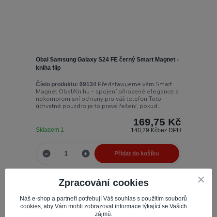
Obal Samsung Galaxy S24 FE černý Smart Magnet -
kniha flip
Představujeme vám Smart
Číslo produktu:
69134
Magnet Obal/Knihu – spojení přirozené elegance a
nekompromisní ochrany pro váš telefon!Toto
úchvatné pouzdro je to pravé řešení, pokud...
169,75 Kč
Skladem 1
140,29 Kč
bez DPH
Přidat do košíku
Zpracování cookies
Novinka
Náš e-shop a partneři potřebují Váš souhlas s použitím souborů
cookies, aby Vám mohli zobrazovat informace týkající se Vašich
zájmů.