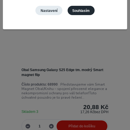
Nastavení
Souhlasím
Obal Samsung Galaxy S25 Edge tm. modrý Smart
magnet flip
Představujeme vám Smart
Číslo produktu:
68990
Magnet Obal/Knihu – spojení přirozené elegance a
nekompromisní ochrany pro váš telefon!Toto
úchvatné pouzdro je to pravé řešení...
20,88 Kč
Skladem 3
17,26 Kč
bez DPH
Přidat do košíku