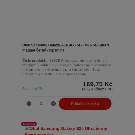
Obal Samsung Galaxy A16 4G - 5G - M16 5G Smart
magnet černý - flip kniha
Představujeme vám Smart
Číslo produktu:
68378
Magnet Obal/Knihu – spojení přirozené elegance a
nekompromisní ochrany pro váš telefon!Toto
úchvatné pouzdro je to pravé řešení, ...
169,75 Kč
Skladem 28
140,29 Kč
bez DPH
Přidat do košíku
Novinka