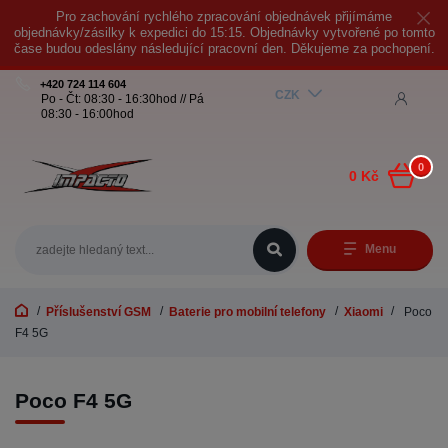
Pro zachování rychlého zpracování objednávek přijímáme
objednávky/zásilky k expedici do 15:15. Objednávky vytvořené po tomto
čase budou odeslány následující pracovní den. Děkujeme za pochopení.
+420 724 114 604
CZK
Po - Čt: 08:30 - 16:30hod // Pá
08:30 - 16:00hod
0
0 Kč
Menu
Příslušenství GSM
Baterie pro mobilní telefony
Xiaomi
Poco
F4 5G
Poco F4 5G