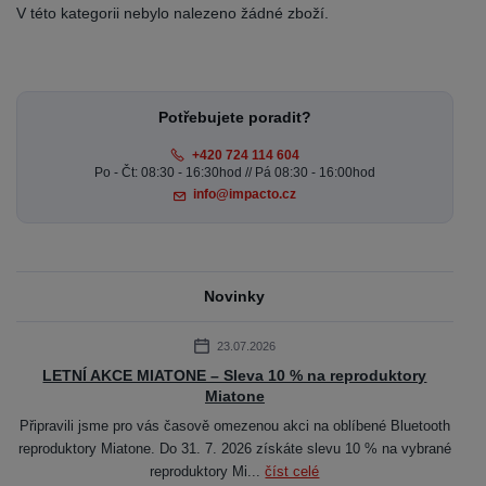
V této kategorii nebylo nalezeno žádné zboží.
Potřebujete poradit?
+420 724 114 604
Po - Čt: 08:30 - 16:30hod // Pá 08:30 - 16:00hod
info@impacto.cz
Novinky
23.07.2026
LETNÍ AKCE MIATONE – Sleva 10 % na reproduktory
Miatone
Připravili jsme pro vás časově omezenou akci na oblíbené Bluetooth
reproduktory Miatone. Do 31. 7. 2026 získáte slevu 10 % na vybrané
reproduktory Mi...
číst celé