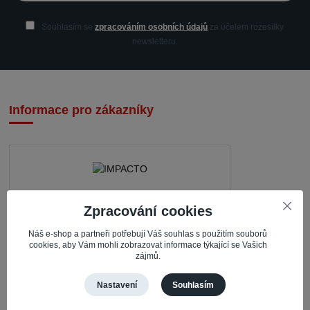
Souhlasím se
zpracováním osobních údajů
za účelem rozesílky
newsletteru.
Informace pro zákazníky
IMPACTO – Ingrid Kaczorová
Zpracování cookies
Nerudova 468
Náš e-shop a partneři potřebují Váš souhlas s použitím souborů
cookies, aby Vám mohli zobrazovat informace týkající se Vašich
735 81 Bohumín – Nový Bohumín
zájmů.
Česká republika
Nastavení
Souhlasím
Pracovní doba