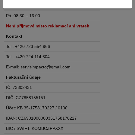
Po – Čt: 08:30 – 16:30
Pá: 08:30 – 16:00
Není příjmové místo reklamací ani vratek
Kontakt
Tel.: +420 723 554 966
Tel.: +420 724 114 604
E-mail: servisimpacto@gmail.com
Fakturační údaje
IČ: 73302431
DIČ: CZ7858155151
Účet: KB 35-1758170227 / 0100
IBAN: CZ6901000000351758170227
BIC / SWIFT: KOMBCZPPXXX