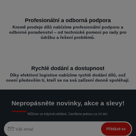
Profesionální a odborná podpora
Kromě prodeje dílů nabízíme profesionální podporu a
odborné poradenství – od technické pomoci po rady pro
údržbu a řešení problémů.
Rychlé dodání a dostupnost
Díky efektivní logistice nabízíme rychlé dodání dílů, což
ocení především ti, kteří se na svá zařízení denně spoléhají.
Nepropásněte novinky, akce a slevy!
Můžete se kdykoli odhlásit. Zasíláme jednou za 14 dní.
Přihlásit se