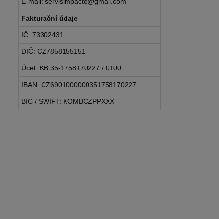
E-mail: servisimpacto@gmail.com
Fakturační údaje
IČ: 73302431
DIČ: CZ7858155151
Účet: KB 35-1758170227 / 0100
IBAN: CZ6901000000351758170227
BIC / SWIFT: KOMBCZPPXXX