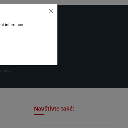
vat informace
t se
tteru.
Navštivte také: