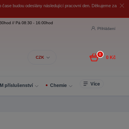
o čase budou odeslány následující pracovní den. Děkujeme za
:30hod // Pá 08:30 - 16:00hod
Přihlášení
0
CZK
0 Kč
Více
M příslušenství
Chemie