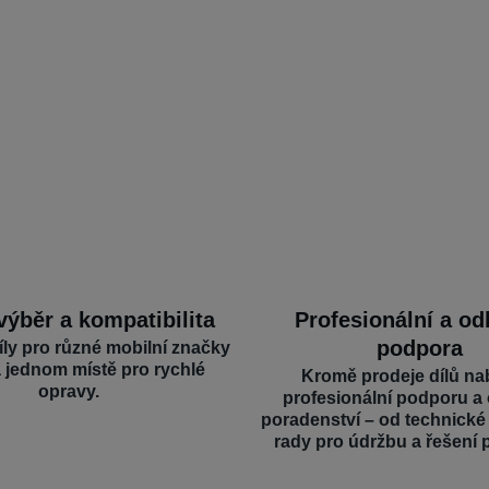
výběr a kompatibilita
Profesionální a o
podpora
íly pro různé mobilní značky
a jednom místě pro rychlé
Kromě prodeje dílů na
opravy.
profesionální podporu a
poradenství – od technick
rady pro údržbu a řešení 