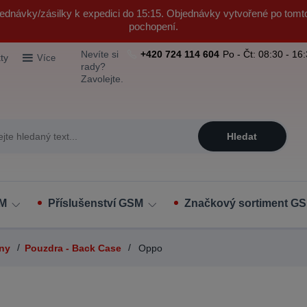
ednávky/zásilky k expedici do 15:15. Objednávky vytvořené po tomt
pochopení.
Nevíte si
+420 724 114 604
Po - Čt: 08:30 - 16
ty
Více
rady?
Zavolejte.
Hledat
SM
Příslušenství GSM
Značkový sortiment GS
ony
Pouzdra - Back Case
Oppo