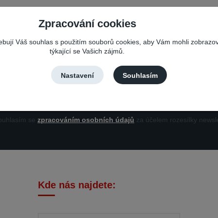
Zpracování cookies
Nepropásněte novinky, akce a slevy!
řebují Váš souhlas s použitím souborů cookies, aby Vám mohli zobrazo
týkající se Vašich zájmů.
Můžete se kdykoli odhlásit. Zasíláme jednou za 14 dní.
Nastavení
Souhlasím
Přihlási
uhlasím se
zpracováním osobních údajů
za účelem rozesílky newsle
Kde nás najdete: