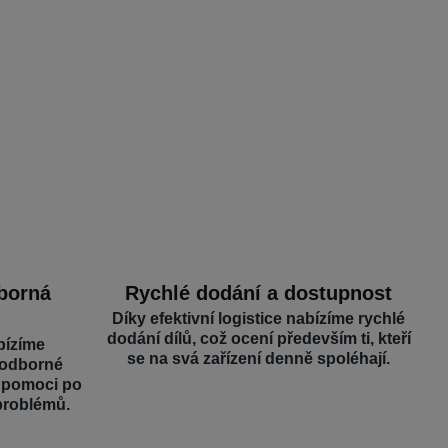
dborná
Rychlé dodání a dostupnost
Díky efektivní logistice nabízíme rychlé
dodání dílů, což ocení především ti, kteří
bízíme
se na svá zařízení denně spoléhají.
 odborné
é pomoci po
problémů.