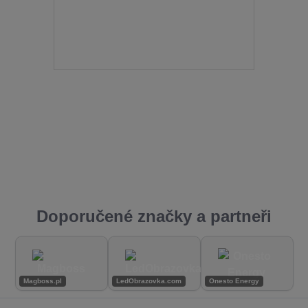
Doporučené značky a partneři
Magboss.pl
LedObrazovka.com
Onesto Energy