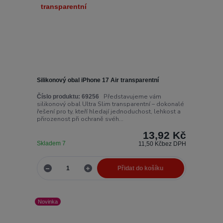
Silikonový obal iPhone 17 Air transparentní
Představujeme vám
Číslo produktu:
69256
silikonový obal Ultra Slim transparentní – dokonalé
řešení pro ty, kteří hledají jednoduchost, lehkost a
přirozenost při ochraně svéh...
13,92 Kč
Skladem 7
11,50 Kč
bez DPH
Přidat do košíku
Novinka