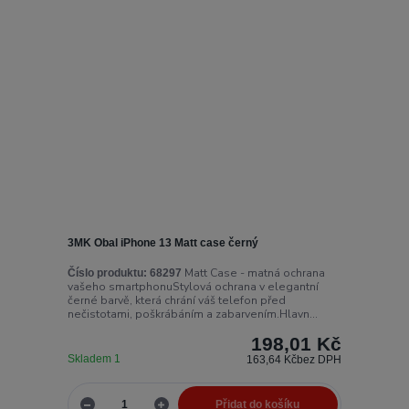
3MK Obal iPhone 13 Matt case černý
Matt Case - matná ochrana
Číslo produktu:
68297
vašeho smartphonuStylová ochrana v elegantní
černé barvě, která chrání váš telefon před
nečistotami, poškrábáním a zabarvením.Hlavn...
198,01 Kč
Skladem 1
163,64 Kč
bez DPH
Přidat do košíku