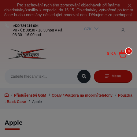
Pro zachování rychlého zpracování objednávek přijímáme
objednávky/zásilky k expedici do 15:15. Objednávky vytvořené po tomto
čase budou odeslány následující pracovní den. Děkujeme za pochopení.
+420 724 114 604
CZK
Po - Čt: 08:30 - 16:30hod // Pá
08:30 - 16:00hod
0
0 Kč
Menu
Příslušenství GSM
Obaly / Pouzdra na mobilní telefony
Pouzdra
- Back Case
Apple
Apple