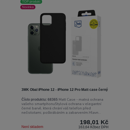
TOP produkt
Novinka
3MK Obal iPhone 12 - iPhone 12 Pro Matt case černý
Matt Case - matná ochrana
Číslo produktu:
68365
vašeho smartphonuStylová ochrana v elegantní
černé barvě, která chrání váš telefon před
nečistotami, poškrábáním a zabarvením.Hlavn...
198,01 Kč
Není skladem
163,64 Kč
bez DPH