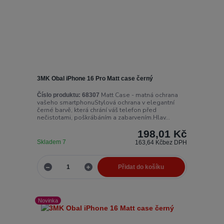
3MK Obal iPhone 16 Pro Matt case černý
Matt Case - matná ochrana
Číslo produktu:
68307
vašeho smartphonuStylová ochrana v elegantní
černé barvě, která chrání váš telefon před
nečistotami, poškrábáním a zabarvením.Hlav...
198,01 Kč
Skladem 7
163,64 Kč
bez DPH
Přidat do košíku
Novinka