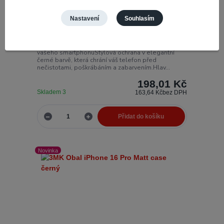
Nastavení
Souhlasím
3MK Obal iPhone 16 Pro Max Matt case černý
Matt Case - matná ochrana
Číslo produktu:
68308
vašeho smartphonuStylová ochrana v elegantní
černé barvě, která chrání váš telefon před
nečistotami, poškrábáním a zabarvením.Hlav...
198,01 Kč
Skladem 3
163,64 Kč
bez DPH
Přidat do košíku
Novinka