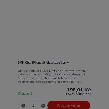
3MK Obal iPhone 16 Matt case černý
Matt Case - matná ochrana
Číslo produktu:
68306
vašeho smartphonuStylová ochrana v elegantní
černé barvě, která chrání váš telefon před
nečistotami, poškrábáním a zabarvením.Hlav...
198,01 Kč
Skladem 2
163,64 Kč
bez DPH
Přidat do košíku