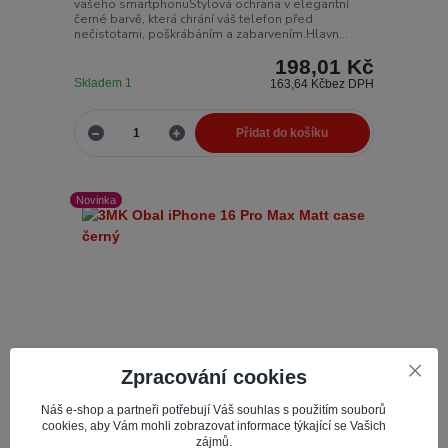
vašeho smartphonuStylová ochrana v elegantní
černé barvě, která chrání váš telefon před
nečistotami, poškrábáním a zabarvením.Hlavn...
198,01 Kč
Skladem 1
163,64 Kč
bez DPH
Přidat do košíku
Novinka
Zpracování cookies
Náš e-shop a partneři potřebují Váš souhlas s použitím souborů
cookies, aby Vám mohli zobrazovat informace týkající se Vašich
zájmů.