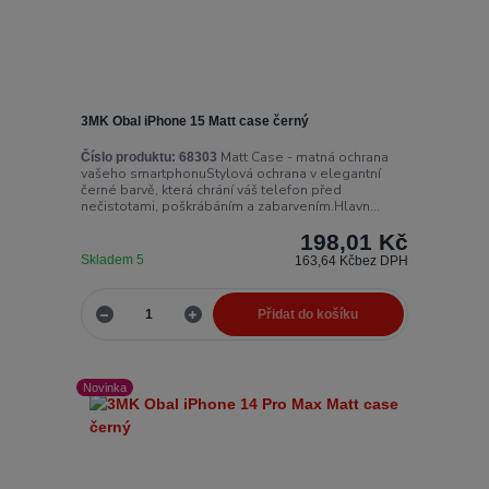
3MK Obal iPhone 15 Matt case černý
Matt Case - matná ochrana
Číslo produktu:
68303
vašeho smartphonuStylová ochrana v elegantní
černé barvě, která chrání váš telefon před
nečistotami, poškrábáním a zabarvením.Hlavn...
198,01 Kč
Skladem 5
163,64 Kč
bez DPH
Přidat do košíku
Novinka