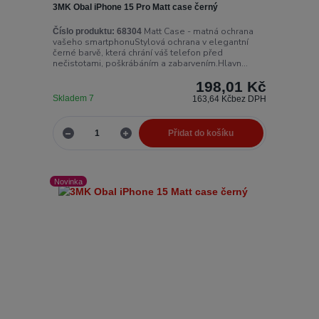
3MK Obal iPhone 15 Pro Matt case černý
Matt Case - matná ochrana
Číslo produktu:
68304
vašeho smartphonuStylová ochrana v elegantní
černé barvě, která chrání váš telefon před
nečistotami, poškrábáním a zabarvením.Hlavn...
198,01 Kč
Skladem 7
163,64 Kč
bez DPH
Přidat do košíku
Novinka