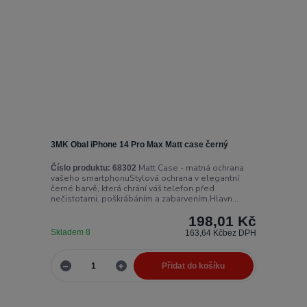
3MK Obal iPhone 14 Pro Max Matt case černý
Matt Case - matná ochrana
Číslo produktu:
68302
vašeho smartphonuStylová ochrana v elegantní
černé barvě, která chrání váš telefon před
nečistotami, poškrábáním a zabarvením.Hlavn...
198,01 Kč
Skladem 8
163,64 Kč
bez DPH
Přidat do košíku