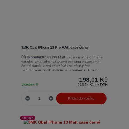
3MK Obal iPhone 13 Pro MAtt case černý
Matt Case - matná ochrana
Číslo produktu:
68298
vašeho smartphonuStylová ochrana v elegantní
černé barvě, která chrání váš telefon před
nečistotami, poškrábáním a zabarvením.Hlavn...
198,01 Kč
Skladem 8
163,64 Kč
bez DPH
Přidat do košíku
Novinka