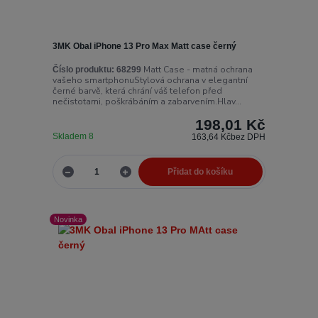
3MK Obal iPhone 13 Pro Max Matt case černý
Matt Case - matná ochrana
Číslo produktu:
68299
vašeho smartphonuStylová ochrana v elegantní
černé barvě, která chrání váš telefon před
nečistotami, poškrábáním a zabarvením.Hlav...
198,01 Kč
Skladem 8
163,64 Kč
bez DPH
Přidat do košíku
Novinka