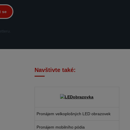
t se
tteru.
Navštivte také:
Pronájem velkoplošných LED obrazovek
Pronájem mobilního pódia