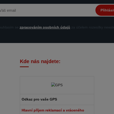
Přihlási
uhlasím se
zpracováním osobních údajů
za účelem rozesílky newsle
Kde nás najdete:
Odkaz pro vaše GPS
Hlavní příjem reklamací a vráceného