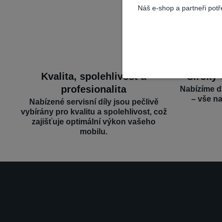
Náš e-shop a partneři pot
Kvalita, spolehlivost a
Široký 
profesionalita
Nabízíme d
– vše n
Nabízené servisní díly jsou pečlivě
vybírány pro kvalitu a spolehlivost, což
zajišťuje optimální výkon vašeho
mobilu.