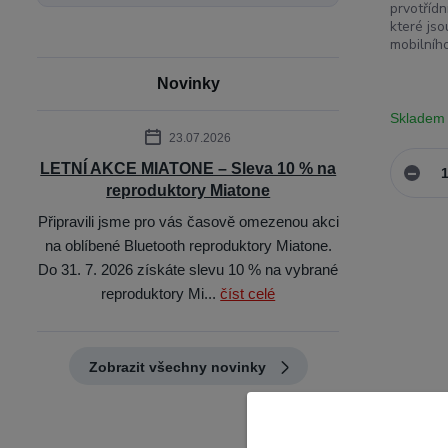
prvotříd
které js
mobilního
Novinky
Skladem
23.07.2026
LETNÍ AKCE MIATONE – Sleva 10 % na
reproduktory Miatone
Připravili jsme pro vás časově omezenou akci
na oblíbené Bluetooth reproduktory Miatone.
Do 31. 7. 2026 získáte slevu 10 % na vybrané
reproduktory Mi...
číst celé
Zobrazit všechny novinky