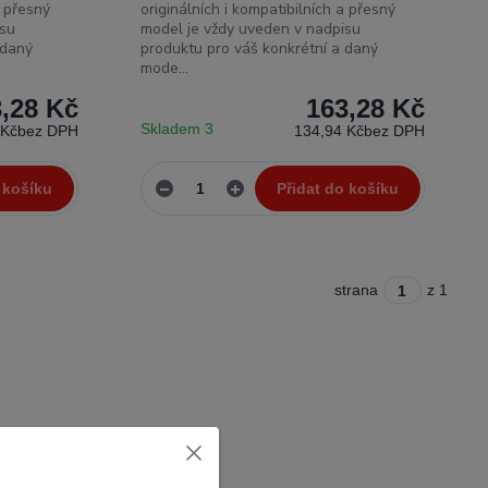
a přesný
originálních i kompatibilních a přesný
isu
model je vždy uveden v nadpisu
 daný
produktu pro váš konkrétní a daný
mode...
,28 Kč
163,28 Kč
Skladem 3
 Kč
bez DPH
134,94 Kč
bez DPH
 košíku
Přidat do košíku
strana
z 1