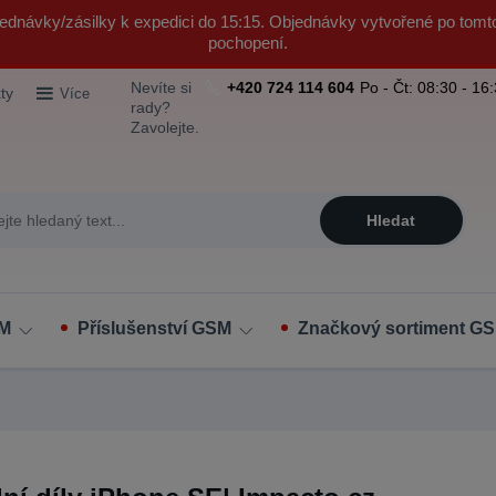
ednávky/zásilky k expedici do 15:15. Objednávky vytvořené po tomt
pochopení.
Nevíte si
+420 724 114 604
Po - Čt: 08:30 - 16
ty
Více
rady?
Zavolejte.
Hledat
SM
Příslušenství GSM
Značkový sortiment GS