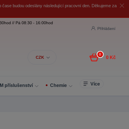
o čase budou odeslány následující pracovní den. Děkujeme za
:30hod // Pá 08:30 - 16:00hod
Přihlášení
0
CZK
0 Kč
Více
M příslušenství
Chemie