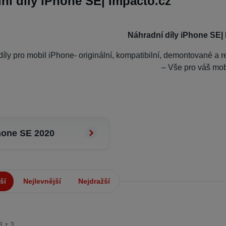
ní díly iPhone SE| Impacto.cz
Náhradní díly iPhone SE|
íly pro mobil iPhone- originální, kompatibilní, demontované a re
– Vše pro váš mob
hone SE 2020
ší
Nejlevnější
Nejdražší
3 z 3