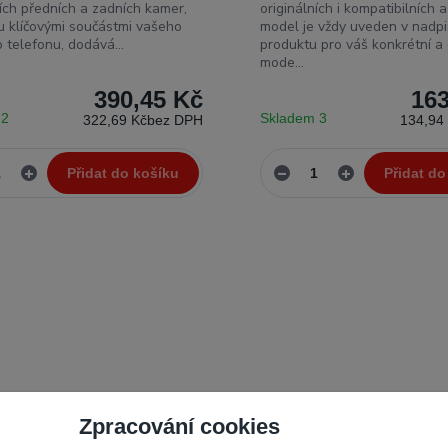
ních předních a zadních kamer,
originálních i kompatibilních 
ou klíčovými součástmi vašeho
model je vždy uveden v nadp
 telefonu, dodává...
produktu pro váš konkrétní a
mode...
390,45 Kč
163
 2
Skladem 3
322,69 Kč
bez DPH
134,94
Přidat do košíku
Přidat do
Zpracování cookies