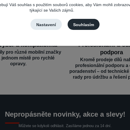
řebují Váš souhlas s použitím souborů cookies, aby Vám mohli zobrazo
týkající se Vašich zájmů.
Nastavení
Souhlasím
výběr a kompatibilita
Profesionální a o
podpora
íly pro různé mobilní značky
a jednom místě pro rychlé
Kromě prodeje dílů na
opravy.
profesionální podporu a
poradenství – od technick
rady pro údržbu a řešení 
Nepropásněte novinky, akce a slevy!
Můžete se kdykoli odhlásit. Zasíláme jednou za 14 dní.