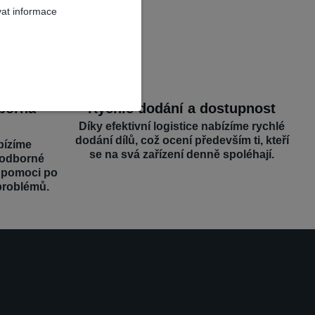
vat informace
dborná
Rychlé dodání a dostupnost
Díky efektivní logistice nabízíme rychlé
dodání dílů, což ocení především ti, kteří
bízíme
se na svá zařízení denně spoléhají.
 odborné
é pomoci po
problémů.