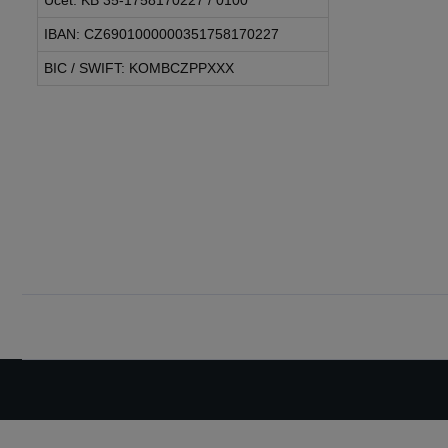
Účet: KB 35-1758170227 / 0100
IBAN: CZ6901000000351758170227
BIC / SWIFT: KOMBCZPPXXX