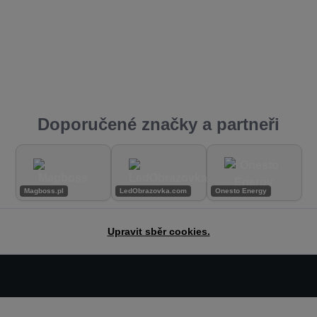
Doporučené značky a partneři
Magboss.pl
LedObrazovka.com
Onesto Energy
Upravit sběr cookies.