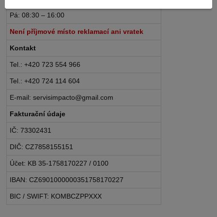
Pá: 08:30 – 16:00
Není příjmové místo reklamací ani vratek
Kontakt
Tel.: +420 723 554 966
Tel.: +420 724 114 604
E-mail: servisimpacto@gmail.com
Fakturační údaje
IČ: 73302431
DIČ: CZ7858155151
Účet: KB 35-1758170227 / 0100
IBAN: CZ6901000000351758170227
BIC / SWIFT: KOMBCZPPXXX