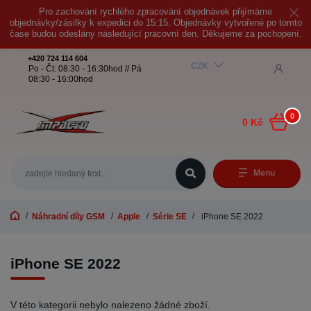
Pro zachování rychlého zpracování objednávek přijímáme
objednávky/zásilky k expedici do 15:15. Objednávky vytvořené po tomto
čase budou odeslány následující pracovní den. Děkujeme za pochopení.
+420 724 114 604
CZK
Po - Čt: 08:30 - 16:30hod // Pá
08:30 - 16:00hod
0
0 Kč
Menu
Náhradní díly GSM
Apple
Série SE
iPhone SE 2022
iPhone SE 2022
V této kategorii nebylo nalezeno žádné zboží.