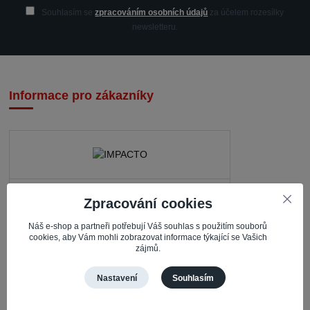
Souhlasím se
zpracováním osobních údajů
za účelem rozesílky
newsletteru.
Informace pro zákazníky
IMPACTO – Ingrid Kaczorová
Zpracování cookies
Nerudova 468
Náš e-shop a partneři potřebují Váš souhlas s použitím souborů
735 81 Bohumín – Nový Bohumín
cookies, aby Vám mohli zobrazovat informace týkající se Vašich
zájmů.
Česká republika
Nastavení
Souhlasím
Pracovní doba
Po – Čt: 08:30 – 16:30