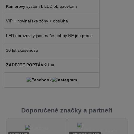
Kamerový systém k LED obrazovkám
VIP + novinářské zóny + obsluha
LED obrazovky jsou naše hobby NE jen práce
30 let zkušeností
ZADEJTE POPTÁVKU ⇒
Doporučené značky a partneři
Magboss.pl
LedObrazovka.com