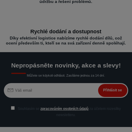
údržbu a řešení problémů.
Rychlé dodání a dostupnost
Díky efektivní logistice nabízíme rychlé dodání dílů, což
ocení především ti, kteří se na svá zařízení denně spoléhají.
Nepropásněte novinky, akce a slevy!
Můžete se kdykoli odhlásit. Zasíláme jednou za 14 dní.
Přihlásit se
Souhlasím se
zpracováním osobních údajů
za účelem rozesílky
newsletteru.