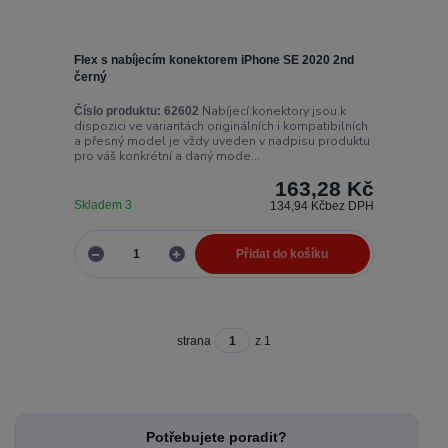
Flex s nabíjecím konektorem iPhone SE 2020 2nd
černý
Nabíjecí konektory jsou k
Číslo produktu:
62602
dispozici ve variantách originálních i kompatibilních
a přesný model je vždy uveden v nadpisu produktu
pro váš konkrétní a daný mode...
163,28 Kč
Skladem 3
134,94 Kč
bez DPH
Přidat do košíku
strana
z 1
Potřebujete poradit?