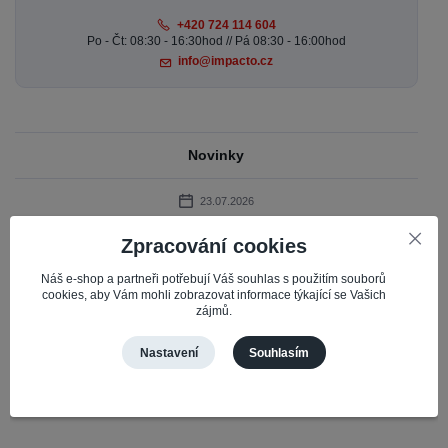
+420 724 114 604
Po - Čt: 08:30 - 16:30hod // Pá 08:30 - 16:00hod
info@impacto.cz
Novinky
23.07.2026
LETNÍ AKCE MIATONE – Sleva 10 % na reproduktory
Zpracování cookies
Miatone
Připravili jsme pro vás časově omezenou akci na oblíbené Bluetooth
Náš e-shop a partneři potřebují Váš souhlas s použitím souborů
cookies, aby Vám mohli zobrazovat informace týkající se Vašich
reproduktory Miatone. Do 31. 7. 2026 získáte slevu 10 % na vybrané
zájmů.
reproduktory Mi...
číst celé
Nastavení
Souhlasím
Zobrazit všechny novinky