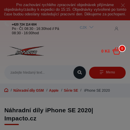
Pro zachování rychlého zpracování objednávek přijímáme
objednávky/zásilky k expedici do 15:15. Objednávky vytvořené po tomto
čase budou odeslány následující pracovní den. Děkujeme za pochopení.
+420 724 114 604
CZK
Po - Čt: 08:30 - 16:30hod // Pá
08:30 - 16:00hod
0
0 Kč
Menu
Náhradní díly GSM
Apple
Série SE
iPhone SE 2020
Náhradní díly iPhone SE 2020|
Impacto.cz