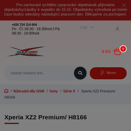
Pro zachování rychlého zpracování objednávek přijímáme
objednávky/zásilky k expedici do 15:15. Objednávky vytvořené po tomto
čase budou odeslány následující pracovní den. Děkujeme za pochopení.
+420 724 114 604
CZK
Po - Čt: 08:30 - 16:30hod // Pá
08:30 - 16:00hod
0
0 Kč
Menu
Náhradní díly GSM
Sony
Série X
Xperia XZ2 Premium/
H8166
Xperia XZ2 Premium/ H8166