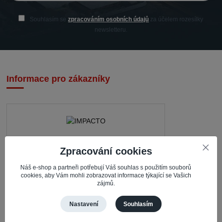
Souhlasím se
zpracováním osobních údajů
za účelem rozesílky
newsletteru.
Informace pro zákazníky
IMPACTO – Ingrid Kaczorová
Zpracování cookies
Nerudova 468
Náš e-shop a partneři potřebují Váš souhlas s použitím souborů
cookies, aby Vám mohli zobrazovat informace týkající se Vašich
735 81 Bohumín – Nový Bohumín
zájmů.
Česká republika
Nastavení
Souhlasím
Pracovní doba