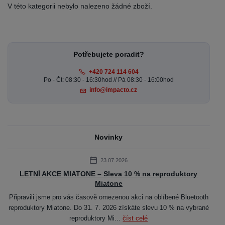
V této kategorii nebylo nalezeno žádné zboží.
Potřebujete poradit?
+420 724 114 604
Po - Čt: 08:30 - 16:30hod // Pá 08:30 - 16:00hod
info@impacto.cz
Novinky
23.07.2026
LETNÍ AKCE MIATONE – Sleva 10 % na reproduktory
Miatone
Připravili jsme pro vás časově omezenou akci na oblíbené Bluetooth
reproduktory Miatone. Do 31. 7. 2026 získáte slevu 10 % na vybrané
reproduktory Mi...
číst celé