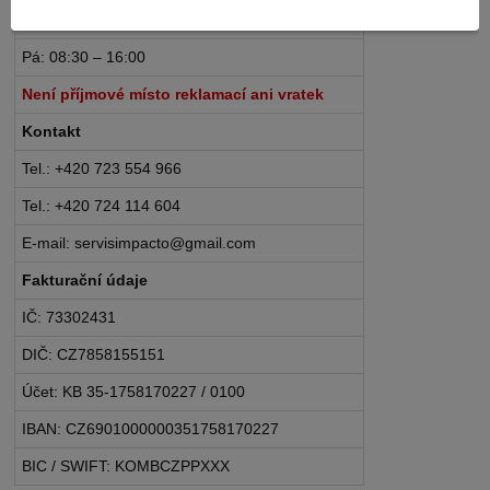
Po – Čt: 08:30 – 16:30
Pá: 08:30 – 16:00
Není příjmové místo reklamací ani vratek
Kontakt
Tel.: +420 723 554 966
Tel.: +420 724 114 604
E-mail: servisimpacto@gmail.com
Fakturační údaje
IČ: 73302431
DIČ: CZ7858155151
Účet: KB 35-1758170227 / 0100
IBAN: CZ6901000000351758170227
BIC / SWIFT: KOMBCZPPXXX