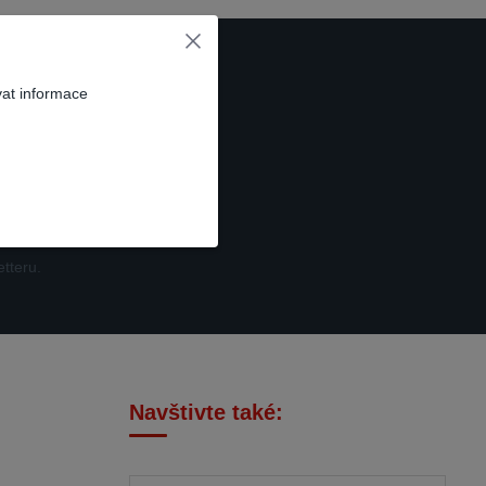
vat informace
t se
tteru.
Navštivte také: