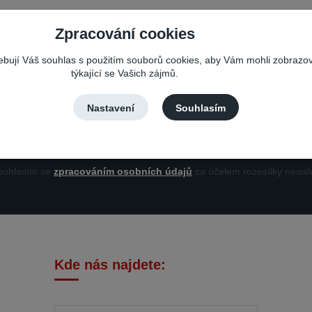
Zpracování cookies
Nepropásněte novinky, akce a slevy!
řebují Váš souhlas s použitím souborů cookies, aby Vám mohli zobrazo
týkající se Vašich zájmů.
Můžete se kdykoli odhlásit. Zasíláme jednou za 14 dní.
Nastavení
Souhlasím
Přihlási
uhlasím se
zpracováním osobních údajů
za účelem rozesílky newsle
Kde nás najdete: