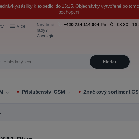
ednávky/zásilky k expedici do 15:15. Objednávky vytvořené po tomt
pochopení.
Nevíte si
+420 724 114 604
Po - Čt: 08:30 - 16
ty
Více
rady?
Zavolejte.
Hledat
SM
Příslušenství GSM
Značkový sortiment GS
 -