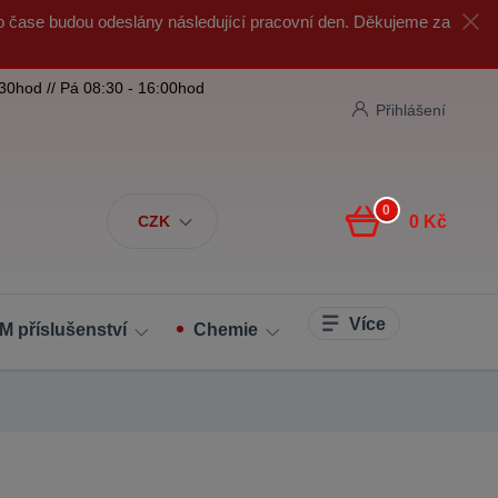
o čase budou odeslány následující pracovní den. Děkujeme za
:30hod // Pá 08:30 - 16:00hod
Přihlášení
0
CZK
0 Kč
Více
M příslušenství
Chemie