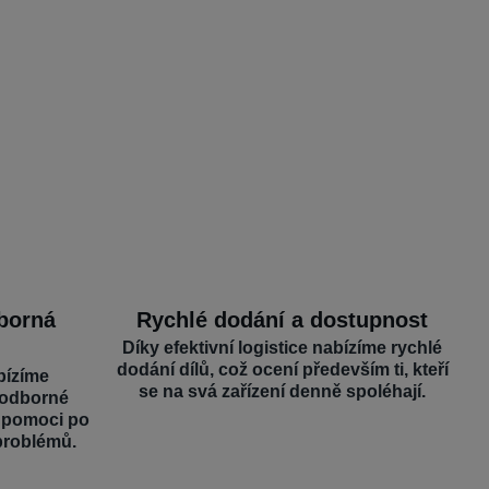
dborná
Rychlé dodání a dostupnost
Díky efektivní logistice nabízíme rychlé
dodání dílů, což ocení především ti, kteří
bízíme
se na svá zařízení denně spoléhají.
 odborné
é pomoci po
problémů.