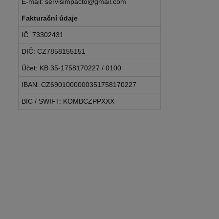
E-mail: servisimpacto@gmail.com
Fakturační údaje
IČ: 73302431
DIČ: CZ7858155151
Účet: KB 35-1758170227 / 0100
IBAN: CZ6901000000351758170227
BIC / SWIFT: KOMBCZPPXXX