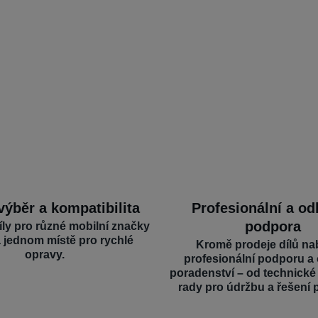
výběr a kompatibilita
Profesionální a o
podpora
íly pro různé mobilní značky
a jednom místě pro rychlé
Kromě prodeje dílů na
opravy.
profesionální podporu a
poradenství – od technick
rady pro údržbu a řešení 