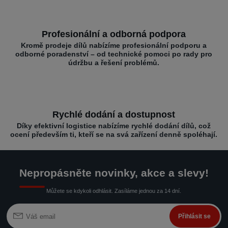
Profesionální a odborná podpora
Kromě prodeje dílů nabízíme profesionální podporu a
odborné poradenství – od technické pomoci po rady pro
údržbu a řešení problémů.
Rychlé dodání a dostupnost
Díky efektivní logistice nabízíme rychlé dodání dílů, což
ocení především ti, kteří se na svá zařízení denně spoléhají.
Nepropásněte novinky, akce a slevy!
Můžete se kdykoli odhlásit. Zasíláme jednou za 14 dní.
Přihlásit se