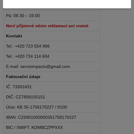
Po – Čt: 08:30 – 16:30
Pá: 08:30 – 16:00
Není příjmové místo reklamací ani vratek
Kontakt
Tel.: +420 723 554 966
Tel.: +420 724 114 604
E-mail: servisimpacto@gmail.com
Fakturační údaje
IČ: 73302431
DIČ: CZ7858155151
Účet: KB 35-1758170227 / 0100
IBAN: CZ6901000000351758170227
BIC / SWIFT: KOMBCZPPXXX