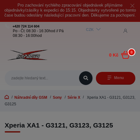
Pro zachování rychlého zpracování objednávek přijímáme
objednávky/zásilky k expedici do 15:15. Objednávky vytvořené po tomto
čase budou odeslány následující pracovní den. Děkujeme za pochopení.
+420 724 114 604
CZK
Po - Čt: 08:30 - 16:30hod // Pá
08:30 - 16:00hod
0
0 Kč
Menu
Náhradní díly GSM
Sony
Série X
Xperia XA1 - G3121, G3123,
G3125
Xperia XA1 - G3121, G3123, G3125