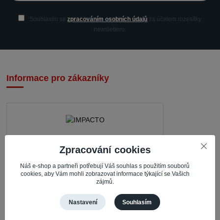
Souhlasím se
zpracováním osobních údajů
za účelem rozesílky
newsletteru.
Informace pro zákazníky
IMPACTO – Ingrid Kaczorová
Zpracování cookies
Nerudova 468
Náš e-shop a partneři potřebují Váš souhlas s použitím souborů
cookies, aby Vám mohli zobrazovat informace týkající se Vašich
735 81 Bohumín – Nový Bohumín
zájmů.
Česká republika
Nastavení
Souhlasím
Pracovní doba