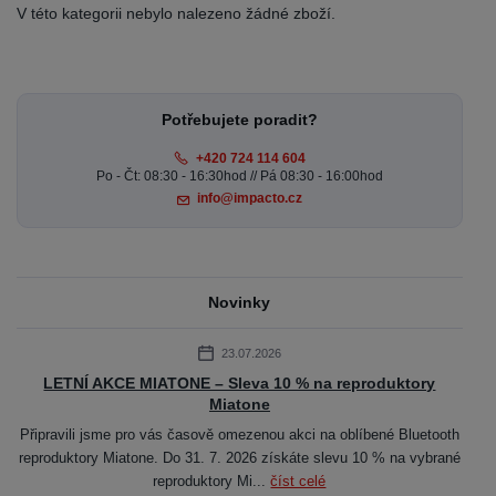
V této kategorii nebylo nalezeno žádné zboží.
Potřebujete poradit?
+420 724 114 604
Po - Čt: 08:30 - 16:30hod // Pá 08:30 - 16:00hod
info@impacto.cz
Novinky
23.07.2026
LETNÍ AKCE MIATONE – Sleva 10 % na reproduktory
Miatone
Připravili jsme pro vás časově omezenou akci na oblíbené Bluetooth
reproduktory Miatone. Do 31. 7. 2026 získáte slevu 10 % na vybrané
reproduktory Mi...
číst celé