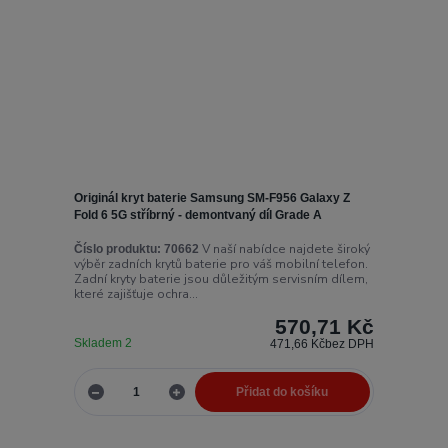
Originál kryt baterie Samsung SM-F956 Galaxy Z
Fold 6 5G stříbrný - demontvaný díl Grade A
V naší nabídce najdete široký
Číslo produktu:
70662
výběr zadních krytů baterie pro váš mobilní telefon.
Zadní kryty baterie jsou důležitým servisním dílem,
které zajišťuje ochra...
570,71 Kč
Skladem 2
471,66 Kč
bez DPH
Přidat do košíku