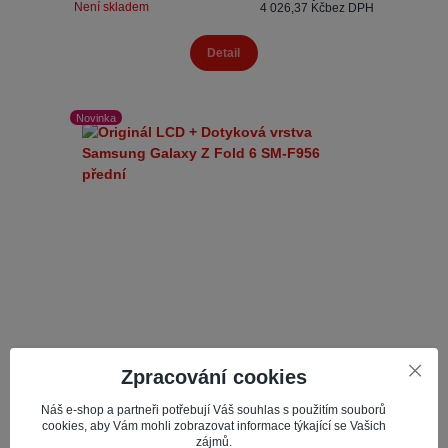
Není skladem
4 026,37 Kč
bez DPH
Detail
Novinka
Zpracování cookies
Náš e-shop a partneři potřebují Váš souhlas s použitím souborů
Originál LCD + Dotyková vrstva Samsung Galaxy Z
cookies, aby Vám mohli zobrazovat informace týkající se Vašich
Fold 6 SM-F956 přední
zájmů.