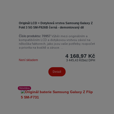
Originál LCD + Dotyková vrstva Samsung Galaxy Z
Fold 3 5G SM-F926B černá - demontovaný dil
Výběr mezi originálním a
Číslo produktu:
70957
kompatibilním LCD a dotykovou vrstvou závisí na
několika faktorech, jako jsou vaše potřeby, rozpočet
a priorita na kvalitě a záruce. ...
4 168,97 Kč
Není skladem
3 445,43 Kč
bez DPH
Detail
Novinka