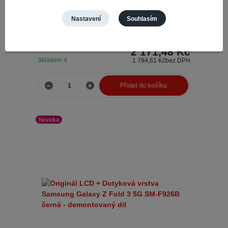
Výběr mezi originálním a
Číslo produktu:
70710
Nastavení
Souhlasím
kompatibilním LCD a dotykovou vrstvou závisí na
několika faktorech, jako jsou vaše potřeby, rozpočet
a priorita na kvalitě a záruce. ...
2 171,48 Kč
Skladem 4
1 794,61 Kč
bez DPH
Přidat do košíku
Novinka