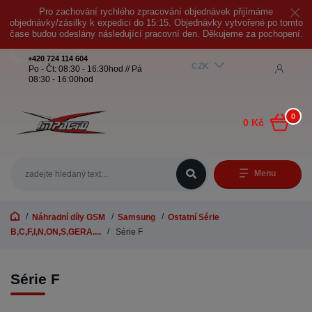
Pro zachování rychlého zpracování objednávek přijímáme
objednávky/zásilky k expedici do 15:15. Objednávky vytvořené po tomto
čase budou odeslány následující pracovní den. Děkujeme za pochopení.
+420 724 114 604
CZK
Po - Čt: 08:30 - 16:30hod // Pá
08:30 - 16:00hod
0
0 Kč
Menu
Náhradní díly GSM
Samsung
Ostatní Série
B,C,F,I,N,ON,S,GERA....
Série F
Série F