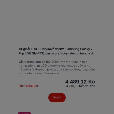
Originál LCD + Dotyková vsrtva Samsung Galaxy Z
Flip 5 5G SM-F731 černý grafitový - demontovaný díl
Výběr mezi originálním a
Číslo produktu:
70460
kompatibilním LCD a dotykovou vrstvou závisí na
několika faktorech, jako jsou vaše potřeby, rozpočet
a priorita na kvalitě a záruce. ...
4 489,12 Kč
Není skladem
3 710,02 Kč
bez DPH
Detail
Novinka