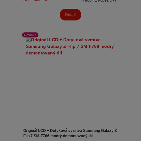
Není skladem
4 860,41 Kč
bez DPH
Detail
Novinka
Originál LCD + Dotyková vvrstva Samsung Galaxy Z
Flip 7 SM-F766 modrý demontovaný díl