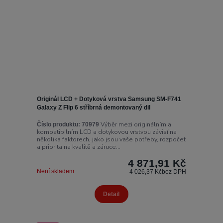
Originál LCD + Dotyková vrstva Samsung SM-F741
Galaxy Z Flip 6 stříbrná demontovaný dil
Výběr mezi originálním a
Číslo produktu:
70979
kompatibilním LCD a dotykovou vrstvou závisí na
několika faktorech, jako jsou vaše potřeby, rozpočet
a priorita na kvalitě a záruce...
4 871,91 Kč
Není skladem
4 026,37 Kč
bez DPH
Detail