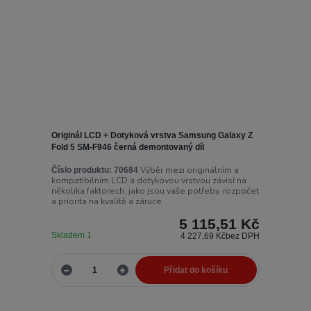
Originál LCD + Dotyková vrstva Samsung Galaxy Z
Fold 5 SM-F946 černá demontovaný díl
Výběr mezi originálním a
Číslo produktu:
70684
kompatibilním LCD a dotykovou vrstvou závisí na
několika faktorech, jako jsou vaše potřeby, rozpočet
a priorita na kvalitě a záruce. ...
5 115,51 Kč
Skladem 1
4 227,69 Kč
bez DPH
Přidat do košíku