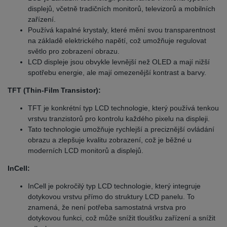
displejů, včetně tradičních monitorů, televizorů a mobilních
zařízení.
Používá kapalné krystaly, které mění svou transparentnost
na základě elektrického napětí, což umožňuje regulovat
světlo pro zobrazení obrazu.
LCD displeje jsou obvykle levnější než OLED a mají nižší
spotřebu energie, ale mají omezenější kontrast a barvy.
TFT (Thin-Film Transistor):
TFT je konkrétní typ LCD technologie, který používá tenkou
vrstvu tranzistorů pro kontrolu každého pixelu na displeji.
Tato technologie umožňuje rychlejší a preciznější ovládání
obrazu a zlepšuje kvalitu zobrazení, což je běžné u
moderních LCD monitorů a displejů.
InCell:
InCell je pokročilý typ LCD technologie, který integruje
dotykovou vrstvu přímo do struktury LCD panelu. To
znamená, že není potřeba samostatná vrstva pro
dotykovou funkci, což může snížit tloušťku zařízení a snížit