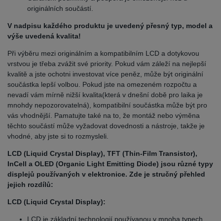
originálních součástí.
V nadpisu každého produktu je uvedený přesný typ, model a
výše uvedená kvalita!
Při výběru mezi originálním a kompatibilním LCD a dotykovou
vrstvou je třeba zvážit své priority. Pokud vám záleží na nejlepší
kvalitě a jste ochotni investovat více peněz, může být originální
součástka lepší volbou. Pokud jste na omezeném rozpočtu a
nevadí vám mírně nižší kvalita(která v dnešní době pro laika je
mnohdy nepozorovatelná), kompatibilní součástka může být pro
vás vhodnější. Pamatujte také na to, že montáž nebo výměna
těchto součástí může vyžadovat dovednosti a nástroje, takže je
vhodné, aby jste si to rozmysleli.
LCD (Liquid Crystal Display), TFT (Thin-Film Transistor),
InCell a OLED (Organic Light Emitting Diode) jsou různé typy
displejů používaných v elektronice. Zde je stručný přehled
jejich rozdílů:
LCD (Liquid Crystal Display):
LCD je základní technologií používanou v mnoha typech