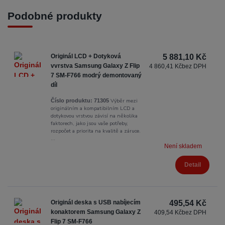
Podobné produkty
Originál LCD + Dotyková
5 881,10 Kč
vvrstva Samsung Galaxy Z Flip
4 860,41 Kč
bez DPH
7 SM-F766 modrý demontovaný
díl
Výběr mezi
Číslo produktu:
71305
originálním a kompatibilním LCD a
dotykovou vrstvou závisí na několika
faktorech, jako jsou vaše potřeby,
rozpočet a priorita na kvalitě a záruce.
...
Není skladem
Detail
Originál deska s USB nabíjecím
495,54 Kč
konaktorem Samsung Galaxy Z
409,54 Kč
bez DPH
Flip 7 SM-F766