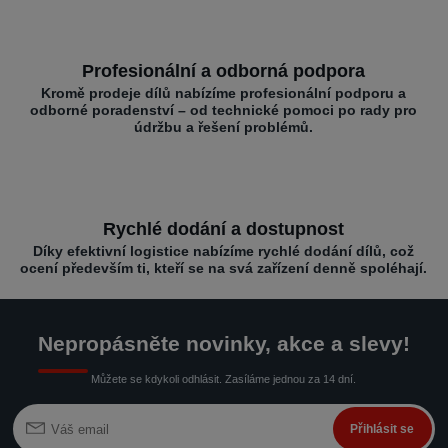
Profesionální a odborná podpora
Kromě prodeje dílů nabízíme profesionální podporu a
odborné poradenství – od technické pomoci po rady pro
údržbu a řešení problémů.
Rychlé dodání a dostupnost
Díky efektivní logistice nabízíme rychlé dodání dílů, což
ocení především ti, kteří se na svá zařízení denně spoléhají.
Nepropásněte novinky, akce a slevy!
Můžete se kdykoli odhlásit. Zasíláme jednou za 14 dní.
Přihlásit se