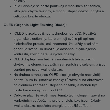
odlesky.
InCell displeje se často používají v mobilních zařízeních,
jako jsou chytré telefony, a mohou zlepšit odezvu dotyku a
celkovou kvalitu obrazu.
OLED (Organic Light Emitting Diode):
OLED je zcela odlišnou technologií od LCD. Používá
organické sloučeniny, které emitují světlo při aplikaci
elektrického proudu, což znamená, že každý pixel sám
generuje světlo. To umožňuje dosáhnout vynikajícího
kontrastu, živých barev a rychlé odezvy.
OLED displeje jsou běžné v moderních televizorech,
chytrých telefonech a dalších zařízeních s displejem, a jsou
ceněné pro svou kvalitu obrazu.
Na druhou stranu jsou OLED displeje obvykle náchylnější
na tzv. "burn-in" (statické značky zůstávající na obrazovce
po dlouhém zobrazení stejného obsahu) a mohou být
nákladnější na výrobu než LCD.
Celkově platí, že výběr mezi těmito technologiemi závisí na
konkrétních potřebách a preferencích, jako jsou náklady,
kvalita obrazu, spotřeba energie a použití zařízení.