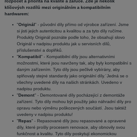
rozpočet a priorita na kvalitě a záruce. Zde je několik
klíčových rozdílů mezi originálním a kompatibilním
hardwarem:
"
Originál
" - původní díly přímo od výrobce zařízení. Jsme
si jisti jejich autenticitou a kvalitou a za tyto díly ručíme.
Produkty Originál poznáte podle toho, že obsahují slovo
Originál v nadpisu produktu jak u servisních dílů,
příslušenství a doplňků.
"
Kompatibil
" - Kompatibilní díly jsou alternativními
možnostmi, které jsou navrženy tak, aby byly kompatibilní s
daným zařízením. Tyto díly jsou pečlivě vybírány, aby
splňovaly stejné standardy jako originální díly.´Jedná se o
všechny uvedené díly na našich stránkách. Uvedeno v
nadpisu produktu.
"
Demont
" - Demontované díly pocházející z demontáže
zařízení. Tyto díly mohou být použity jako náhradní díly pro
opravu nebo výměnu poškozených součástí. Jsou taktéž
uvedeny v nadpisu produktu!
"
Repas
" - Repasované díly jsou repasované a opravené
díly, které prošly procesem renovace, aby obnovily svou
funkčnost a kvalitu. Tyto díly poskytují ekonomickou