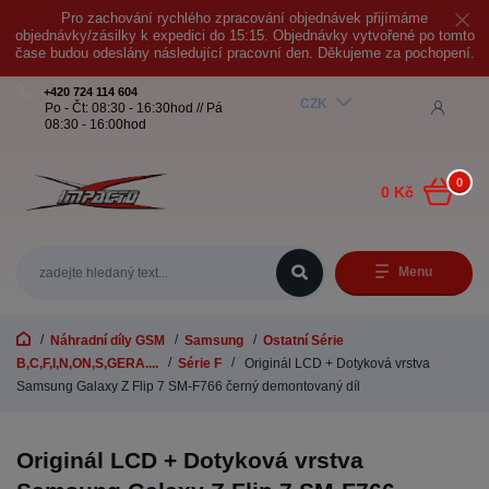
Pro zachování rychlého zpracování objednávek přijímáme
objednávky/zásilky k expedici do 15:15. Objednávky vytvořené po tomto
čase budou odeslány následující pracovní den. Děkujeme za pochopení.
+420 724 114 604
CZK
Po - Čt: 08:30 - 16:30hod // Pá
08:30 - 16:00hod
0
0 Kč
Menu
Náhradní díly GSM
Samsung
Ostatní Série
B,C,F,I,N,ON,S,GERA....
Série F
Originál LCD + Dotyková vrstva
Samsung Galaxy Z Flip 7 SM-F766 černý demontovaný díl
Originál LCD + Dotyková vrstva