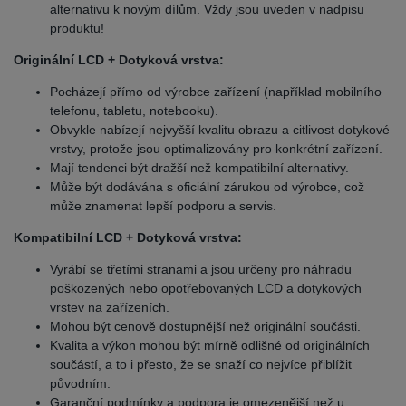
alternativu k novým dílům. Vždy jsou uveden v nadpisu
produktu!
Originální LCD + Dotyková vrstva:
Pocházejí přímo od výrobce zařízení (například mobilního
telefonu, tabletu, notebooku).
Obvykle nabízejí nejvyšší kvalitu obrazu a citlivost dotykové
vrstvy, protože jsou optimalizovány pro konkrétní zařízení.
Mají tendenci být dražší než kompatibilní alternativy.
Může být dodávána s oficiální zárukou od výrobce, což
může znamenat lepší podporu a servis.
Kompatibilní LCD + Dotyková vrstva:
Vyrábí se třetími stranami a jsou určeny pro náhradu
poškozených nebo opotřebovaných LCD a dotykových
vrstev na zařízeních.
Mohou být cenově dostupnější než originální součásti.
Kvalita a výkon mohou být mírně odlišné od originálních
součástí, a to i přesto, že se snaží co nejvíce přiblížit
původním.
Garanční podmínky a podpora je omezenější než u