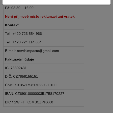
Pá: 08:30 – 16:00
Není příjmové místo reklamací ani vratek
Kontakt
Tel.: +420 723 554 966
Tel.: +420 724 114 604
E-mail: servisimpacto@gmail.com
Fakturační údaje
IČ: 73302431
DIČ: CZ7858155151
Účet: KB 35-1758170227 / 0100
IBAN: CZ6901000000351758170227
BIC / SWIFT: KOMBCZPPXXX