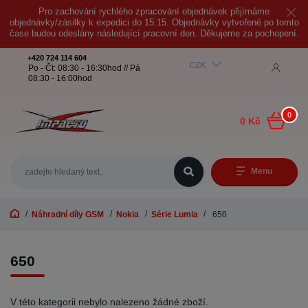
Pro zachování rychlého zpracování objednávek přijímáme
objednávky/zásilky k expedici do 15:15. Objednávky vytvořené po tomto
čase budou odeslány následující pracovní den. Děkujeme za pochopení.
+420 724 114 604
CZK
Po - Čt: 08:30 - 16:30hod // Pá
08:30 - 16:00hod
0
0 Kč
Menu
Náhradní díly GSM
Nokia
Série Lumia
650
650
V této kategorii nebylo nalezeno žádné zboží.