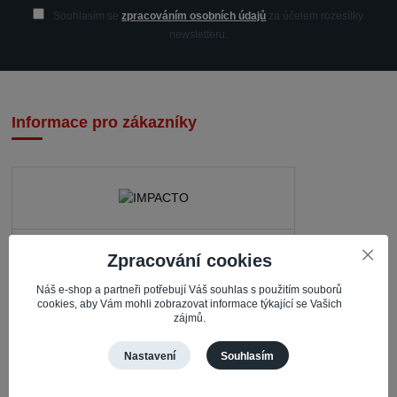
Souhlasím se
zpracováním osobních údajů
za účelem rozesílky
newsletteru.
Informace pro zákazníky
IMPACTO – Ingrid Kaczorová
Zpracování cookies
Nerudova 468
Náš e-shop a partneři potřebují Váš souhlas s použitím souborů
735 81 Bohumín – Nový Bohumín
cookies, aby Vám mohli zobrazovat informace týkající se Vašich
zájmů.
Česká republika
Nastavení
Souhlasím
Pracovní doba
Po – Čt: 08:30 – 16:30