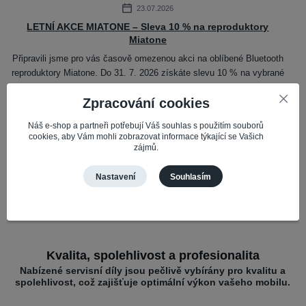
23.07.2026
LETNÍ AKCE MIATONE – Sleva 10 % na reproduktory
Miatone
Připravili jsme pro vás časově omezenou akci na oblíbené Bluetooth
reproduktory Miatone. Do 31. 7. 2026 získáte slevu 10 % na vybrané
reproduktory Mi...
číst celé
Zpracování cookies
Náš e-shop a partneři potřebují Váš souhlas s použitím souborů
Zobrazit všechny novinky
cookies, aby Vám mohli zobrazovat informace týkající se Vašich
zájmů.
Nastavení
Souhlasím
Kvalita, spolehlivost a profesionalita
Nabízené servisní díly jsou pečlivě vybírány pro kvalitu a
spolehlivost, což zajišťuje optimální výkon vašeho mobilu.