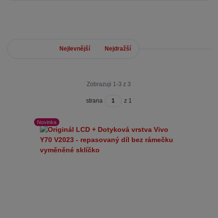
Nejnovější
Nejlevnější
Nejdražší
Zobrazuji 1-3 z 3
strana
z 1
Novinka