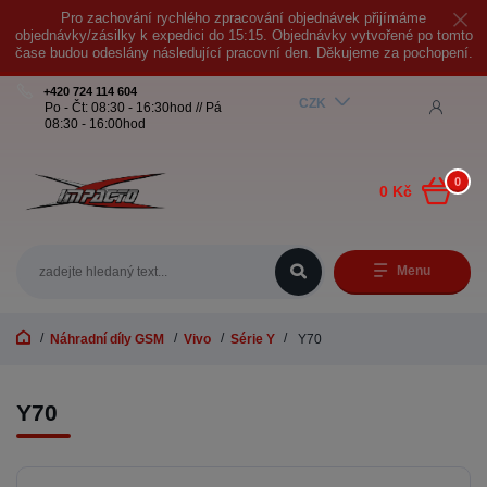
Pro zachování rychlého zpracování objednávek přijímáme
objednávky/zásilky k expedici do 15:15. Objednávky vytvořené po tomto
čase budou odeslány následující pracovní den. Děkujeme za pochopení.
+420 724 114 604
CZK
Po - Čt: 08:30 - 16:30hod // Pá
08:30 - 16:00hod
0
0 Kč
Menu
Náhradní díly GSM
Vivo
Série Y
Y70
Y70